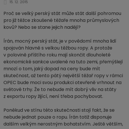
15. 12. 2015
Proč se velký perský stát může stát další pohromou
pro již těžce zkoušené těžaře mnoha průmyslových
kovů? Nebo se stane jejich nadějí?
Írán, mocný perský stát, je v povědomí mnoha lidí
spojován hlavně s velkou těžbou ropy. A protože
v polovině příštího roku mají skončit dlouholeté
ekonomické sankce uvalené na tuto zemi, přemýšlejí
mnozí o tom, jaký dopad na ceny bude mít
skutečnost, až tento pátý největší těžař ropy v rámci
OPEC bude moci svou produkci otevřeně vrhnout na
světové trhy. Že to nebude mít dobrý vliv na státy
z exportu ropy žijící, není třeba pochybovat.
Poněkud ve stínu této skutečnosti stojí fakt, že se
nebude jednat pouze o ropu. Írán totiž disponuje
dalším velkým nerostným bohatstvím. Ještě větším,