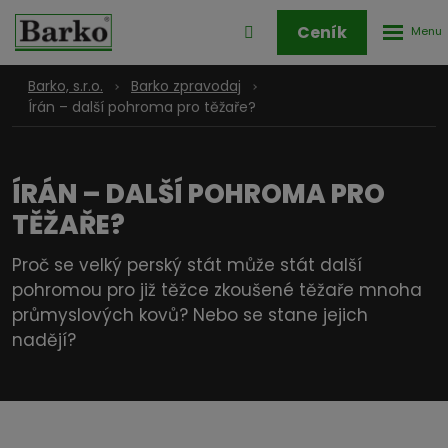
Rozbale
Přihlášení
Ceník
menu
do
klienstké
Barko, s.r.o.
Barko zpravodaj
zóny
Írán – další pohroma pro těžaře?
ÍRÁN – DALŠÍ POHROMA PRO
TĚŽAŘE?
Proč se velký perský stát může stát další
pohromou pro již těžce zkoušené těžaře mnoha
průmyslových kovů? Nebo se stane jejich
nadějí?