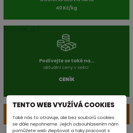
40 Kč/kg
Podívejte se také na...
aktuální ceny v sekci
CENÍK
TENTO WEB VYUŽÍVÁ COOKIES
e
VÝKUP S ODVOZEM
Také nás to otravuje, ale bez souborů cookies
se dále nepohneme. Jejich odsouhlasením nám
pomůžete web zlepšovat a taky pracovat s