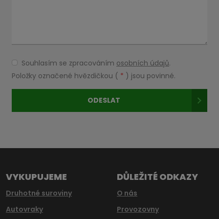
Souhlasím se zpracováním
osobních údajů
.
Souhlasím
se
Položky označené hvězdičkou (
*
) jsou povinné.
zpracováním
osobních
ODESLAT
údajů
.
Formulář
se
nepodařilo
odeslat.
VYKUPUJEME
DŮLEŽITÉ ODKAZY
Druhotné suroviny
O nás
Autovraky
Provozovny