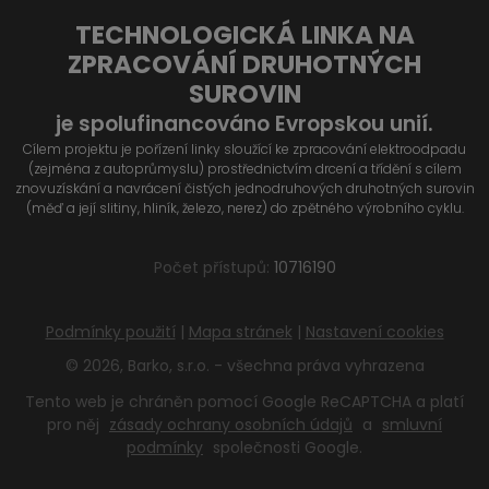
TECHNOLOGICKÁ LINKA NA
ZPRACOVÁNÍ DRUHOTNÝCH
SUROVIN
je spolufinancováno Evropskou unií.
Cílem projektu je pořízení linky sloužící ke zpracování elektroodpadu
(zejména z autoprůmyslu) prostřednictvím drcení a třídění s cílem
znovuzískání a navrácení čistých jednodruhových druhotných surovin
(měď a její slitiny, hliník, železo, nerez) do zpětného výrobního cyklu.
Počet přístupů:
10716190
Podmínky použití
|
Mapa stránek
|
Nastavení cookies
© 2026, Barko, s.r.o. - všechna práva vyhrazena
Tento web je chráněn pomocí Google ReCAPTCHA a platí
pro něj
zásady ochrany osobních údajů
a
smluvní
podmínky
společnosti Google.