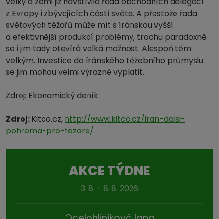
velký a zemi již navštívila řada obchodních delegací
z Evropy i zbývajících částí světa. A přestože řada
světových těžařů může mít s íránskou vyšší
a efektivnější produkcí problémy, trochu paradoxně
se i jim tady otevírá velká možnost. Alespoň těm
velkým. Investice do íránského těžebního průmyslu
se jim mohou velmi výrazně vyplatit.
Zdroj: Ekonomický deník
Zdroj:
Kitco.cz,
http://www.kitco.cz/iran-dalsi-
pohroma-pro-tezare/
AKCE TÝDNE
3. 8. - 8. 8. 2026
Ocelohliníková lana