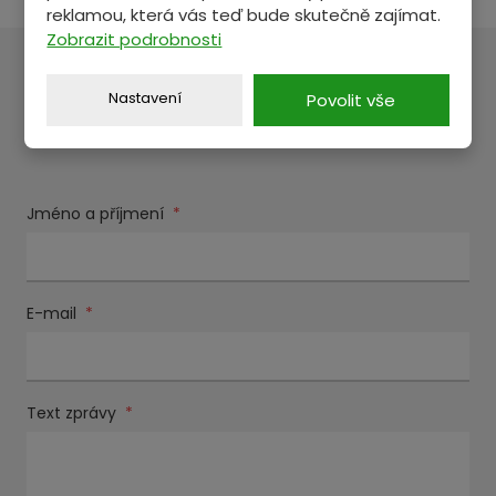
reklamou, která vás teď bude skutečně zajímat.
Zobrazit podrobnosti
MÁTE NĚCO NA SRDCI?
Nastavení
Povolit vše
Pošlete nám zprávu a my se vám ozveme.
Jméno a příjmení
*
E-mail
*
Text zprávy
*