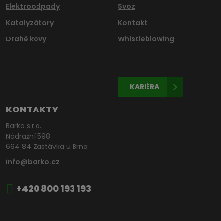
Elektroodpady
Svoz
Katalyzátory
Kontakt
Drahé kovy
Whistleblowing
KARIÉRA
KONTAKTY
Barko s.r.o.
Nádražní 598
664 84 Zastávka u Brna
info@barko.cz
+420 800 193 193