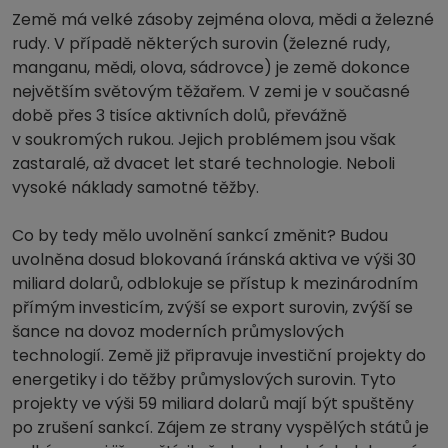
Země má velké zásoby zejména olova, mědi a železné
rudy. V případě některých surovin (železné rudy,
manganu, mědi, olova, sádrovce) je země dokonce
největším světovým těžařem. V zemi je v současné
době přes 3 tisíce aktivních dolů, převážně
v soukromých rukou. Jejich problémem jsou však
zastaralé, až dvacet let staré technologie. Neboli
vysoké náklady samotné těžby.
Co by tedy mělo uvolnění sankcí změnit? Budou
uvolněna dosud blokovaná íránská aktiva ve výši 30
miliard dolarů, odblokuje se přístup k mezinárodním
přímým investicím, zvýší se export surovin, zvýší se
šance na dovoz moderních průmyslových
technologií. Země již připravuje investiční projekty do
energetiky i do těžby průmyslových surovin. Tyto
projekty ve výši 59 miliard dolarů mají být spuštěny
po zrušení sankcí. Zájem ze strany vyspělých států je