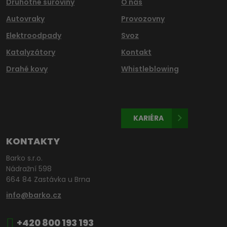
Druhotné suroviny
O nás
Autovraky
Provozovny
Elektroodpady
Svoz
Katalyzátory
Kontakt
Drahé kovy
Whistleblowing
KARIÉRA
KONTAKTY
Barko s.r.o.
Nádražní 598
664 84 Zastávka u Brna
info@barko.cz
+420 800 193 193