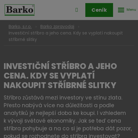
Rozbale
Přihlášení
Ceník
menu
do
klienstké
Barko, s.r.o.
Barko zpravodaj
zóny
Investiční stříbro a jeho cena. Kdy se vyplatí nakoupit
stříbrné slitky
INVESTIČNÍ STŘÍBRO A JEHO
CENA. KDY SE VYPLATÍ
NAKOUPIT STŘÍBRNÉ SLITKY
Stříbro zůstává mezi investory ve stínu zlata.
Přesto nabývá více na důležitosti a podle
analytiků je nejlepší doba ke koupi. I vzhledem
k vývoji světové ekonomiky. Jak se teď cena
stříbra pohybuje a na co si je potřeba dát pozor,
pokud se rozhodnete do stříbra investovat?