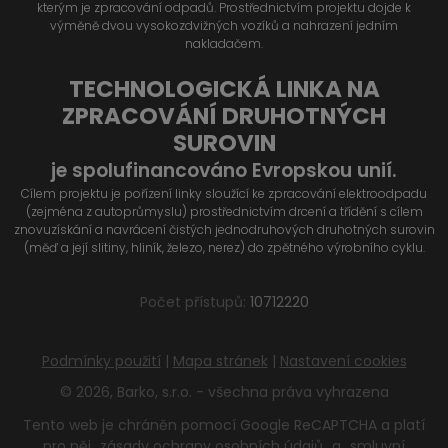
kterým je zpracování odpadů. Prostřednictvím projektu dojde k
výměně dvou vysokozdvižných vozíků a nahrazení jedním
nakladačem.
TECHNOLOGICKÁ LINKA NA
ZPRACOVÁNÍ DRUHOTNÝCH
SUROVIN
je spolufinancováno Evropskou unií.
Cílem projektu je pořízení linky sloužící ke zpracování elektroodpadu
(zejména z autoprůmyslu) prostřednictvím drcení a třídění s cílem
znovuzískání a navrácení čistých jednodruhových druhotných surovin
(měď a její slitiny, hliník, železo, nerez) do zpětného výrobního cyklu.
Počet přístupů:
10712220
Podmínky použití
|
Mapa stránek
|
Nastavení cookies
© 2026, Barko, s.r.o. - všechna práva vyhrazena
Tento web je chráněn pomocí Google ReCAPTCHA a platí
pro něj
zásady ochrany osobních údajů
a
smluvní