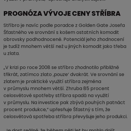
PROGNÓZA VÝVOJE CENY STŘÍBRA
Stříbro je navíc podle poradce z Golden Gate Josefa
Šťastného ve srovnání s košem ostatních komodit
obrovsky podhodnocené. Potenciál jeho zhodnocení
je tudíž mnohem větší než u jiných komodit jako třeba
u zlata.
„V krizi po roce 2008 se stříbro zhodnotilo přibližně
třikrát, zatímco zlato ,pouze‘ dvakrát. Ve srovnání se
zlatem je praktické využití stříbra zejména
v průmyslu mnohem větší. Zhruba 85 procent
celosvětové spotřeby stříbra spadá na využití
v průmyslu. Na investice pak zbývá pouhých patnáct
procent produkce,“ upřesňuje Šťastný s tím, že
celosvětová spotřeba stříbra převyšuje jeho produkci.
„Je dost reálné, že během pěti let by mohlo dojít