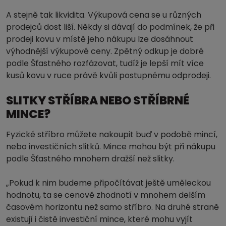
A stejně tak likvidita. Výkupová cena se u různých
prodejců dost liší. Někdy si dávají do podmínek, že při
prodeji kovu v místě jeho nákupu lze dosáhnout
výhodnější výkupové ceny. Zpětný odkup je dobré
podle Šťastného rozfázovat, tudíž je lepší mít více
kusů kovu v ruce právě kvůli postupnému odprodeji.
SLITKY STŘÍBRA NEBO STŘÍBRNÉ
MINCE?
Fyzické stříbro můžete nakoupit buď v podobě mincí,
nebo investičních slitků. Mince mohou být při nákupu
podle Šťastného mnohem dražší než slitky.
„Pokud k nim budeme připočítávat ještě uměleckou
hodnotu, ta se cenově zhodnotí v mnohem delším
časovém horizontu než samo stříbro. Na druhé straně
existují i čistě investiční mince, které mohu vyjít