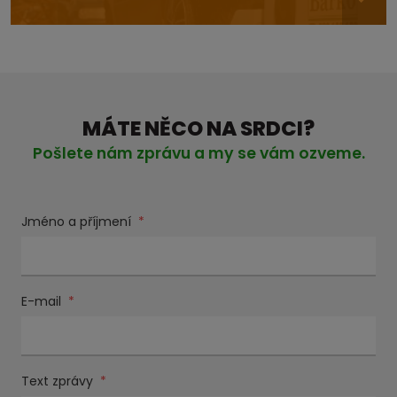
MÁTE NĚCO NA SRDCI?
Pošlete nám zprávu a my se vám ozveme.
Jméno a příjmení
*
E-mail
*
Text zprávy
*