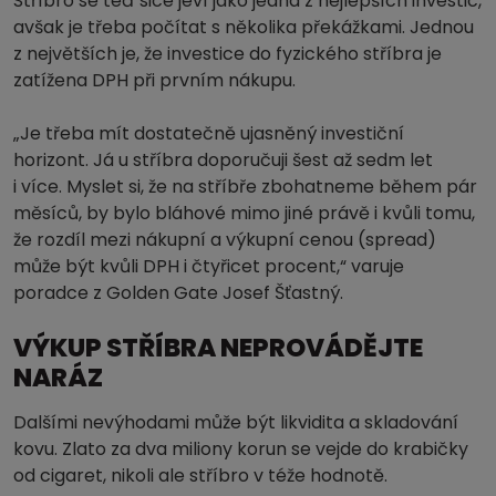
Stříbro se teď sice jeví jako jedna z nejlepších investic,
avšak je třeba počítat s několika překážkami. Jednou
z největších je, že investice do fyzického stříbra je
zatížena DPH při prvním nákupu.
„Je třeba mít dostatečně ujasněný investiční
horizont. Já u stříbra doporučuji šest až sedm let
i více. Myslet si, že na stříbře zbohatneme během pár
měsíců, by bylo bláhové mimo jiné právě i kvůli tomu,
že rozdíl mezi nákupní a výkupní cenou (spread)
může být kvůli DPH i čtyřicet procent,“ varuje
poradce z Golden Gate Josef Šťastný.
VÝKUP STŘÍBRA NEPROVÁDĚJTE
NARÁZ
Dalšími nevýhodami může být likvidita a skladování
kovu. Zlato za dva miliony korun se vejde do krabičky
od cigaret, nikoli ale stříbro v téže hodnotě.