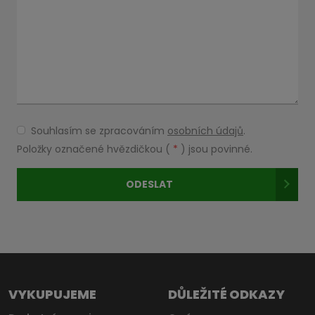
Souhlasím se zpracováním
osobních údajů
.
Souhlasím
se
Položky označené hvězdičkou (
*
) jsou povinné.
zpracováním
osobních
ODESLAT
údajů
.
Formulář
se
nepodařilo
odeslat.
VYKUPUJEME
DŮLEŽITÉ ODKAZY