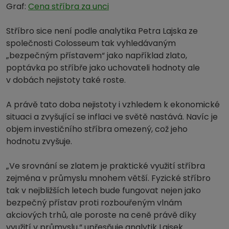
Graf:
Cena stříbra za unci
Stříbro sice není podle analytika Petra Lajska ze
společnosti Colosseum tak vyhledávaným
„bezpečným přístavem“ jako například zlato,
poptávka po stříbře jako uchovateli hodnoty ale
v dobách nejistoty také roste.
A právě tato doba nejistoty i vzhledem k ekonomické
situaci a zvyšující se inflaci ve světě nastává. Navíc je
objem investičního stříbra omezený, což jeho
hodnotu zvyšuje.
„Ve srovnání se zlatem je praktické využití stříbra
zejména v průmyslu mnohem větší. Fyzické stříbro
tak v nejbližších letech bude fungovat nejen jako
bezpečný přístav proti rozbouřeným vlnám
akciových trhů, ale poroste na ceně právě díky
využití v průmyslu,“ upřesňuje analytik Lajsek.