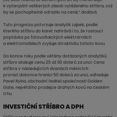
k vyčerpání veškerých zásob vytěženého stříbra, což
by se pochopitelně odrazilo na ceně,“ dodává.
Tuto prognózu potvrzuje analytik Lajsek, podle
kterého stříbru do karet nahrává i to, že rostoucí
poptávka po fotovoltaických elektrárnách
a elektromobilech zvyšuje atraktivitu tohoto kovu.
Do konce roku podle většiny dotázaných analytiků
stříbro atakuje cenu 25 až 30 dolarů za unci. Cena
stříbra v následujících dvanácti měsících
prorazí dokonce hranici 50 dolarů za unci, odhaduje
Pavel Ryba, obchodní ředitel společnosti Golden
Gate, největšího prodejce drahých kovů na českém
trhu.
INVESTIČNÍ STŘÍBRO A DPH