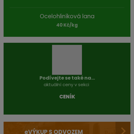
Ocelohliníková lana
40 Kč/kg
Podívejte se také na...
aktuální ceny v sekci
CENÍK
e
VÝKUP S ODVOZEM