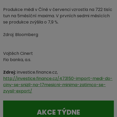
Produkce mědi v Číně v červenci vzrostla na 722 tisíc
tun na 5měsíční maxima. V prvních sedmi měsících
se produkce zvýšila o 7,9 %.
Zdroj: Bloomberg
Vojtěch Cinert
Fio banka, a.s.
Zdroj:
investice.finance.cz,
http://investice.finance.cz/473150-import-medi-do-
ciny-se-snizil-na-17mesicni-minima-zatimco-se-
zvysil-export/
AKCE TÝDNE