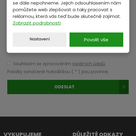
Text zprávy
*
se dále nepohneme. Jejich odsouhlasením nám
pomůžete web zlepšovat a taky pracovat s
reklamou, která vás teď bude skutečně zajímat.
Zobrazit podrobnosti
Nastavení
Povolit vše
Souhlasím se zpracováním
osobních údajů
.
Souhlasím
se
Položky označené hvězdičkou (
*
) jsou povinné.
zpracováním
osobních
ODESLAT
údajů
.
Formulář
se
nepodařilo
odeslat.
VYKUPUJEME
DŮLEŽITÉ ODKAZY