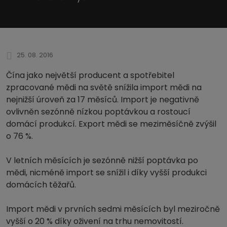
25. 08. 2016
Čína jako největší producent a spotřebitel
zpracované mědi na světě snížila import mědi na
nejnižší úroveň za 17 měsíců. Import je negativně
ovlivněn sezónně nízkou poptávkou a rostoucí
domácí produkcí. Export mědi se meziměsíčně zvýšil
o 76 %.
V letních měsících je sezónně nižší poptávka po
mědi, nicméně import se snížil i díky vyšší produkci
domácích těžařů.
Import mědi v prvních sedmi měsících byl meziročně
vyšší o 20 % díky oživení na trhu nemovitostí.