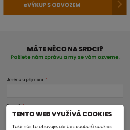
e
VÝKUP S ODVOZEM
MÁTE NĚCO NA SRDCI?
Pošlete nám zprávu a my se vám ozveme.
Jméno a příjmení
*
E-mail
*
TENTO WEB VYUŽÍVÁ COOKIES
Také nás to otravuje, ale bez souborů cookies