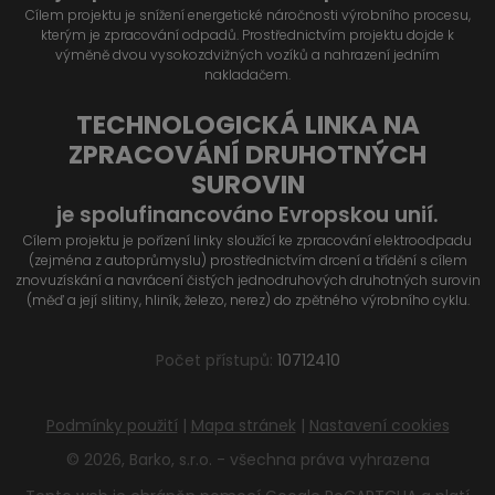
Cílem projektu je snížení energetické náročnosti výrobního procesu,
kterým je zpracování odpadů. Prostřednictvím projektu dojde k
výměně dvou vysokozdvižných vozíků a nahrazení jedním
nakladačem.
TECHNOLOGICKÁ LINKA NA
ZPRACOVÁNÍ DRUHOTNÝCH
SUROVIN
je spolufinancováno Evropskou unií.
Cílem projektu je pořízení linky sloužící ke zpracování elektroodpadu
(zejména z autoprůmyslu) prostřednictvím drcení a třídění s cílem
znovuzískání a navrácení čistých jednodruhových druhotných surovin
(měď a její slitiny, hliník, železo, nerez) do zpětného výrobního cyklu.
Počet přístupů:
10712410
Podmínky použití
|
Mapa stránek
|
Nastavení cookies
© 2026, Barko, s.r.o. - všechna práva vyhrazena