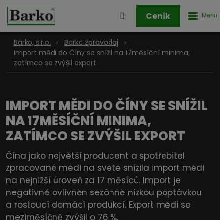
Rozbale
Přihlášení
Ceník
menu
do
klienstké
Barko, s.r.o.
Barko zpravodaj
zóny
Import mědi do Číny se snížil na 17měsíční minima,
zatímco se zvýšil export
IMPORT MĚDI DO ČÍNY SE SNÍŽIL
NA 17MĚSÍČNÍ MINIMA,
ZATÍMCO SE ZVÝŠIL EXPORT
Čína jako největší producent a spotřebitel
zpracované mědi na světě snížila import mědi
na nejnižší úroveň za 17 měsíců. Import je
negativně ovlivněn sezónně nízkou poptávkou
a rostoucí domácí produkcí. Export mědi se
meziměsíčně zvýšil o 76 %.