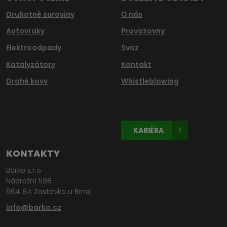
Druhotné suroviny
O nás
Autovraky
Provozovny
Elektroodpady
Svoz
Katalyzátory
Kontakt
Drahé kovy
Whistleblowing
KARIÉRA
KONTAKTY
Barko s.r.o.
Nádražní 598
664 84 Zastávka u Brna
info@barko.cz