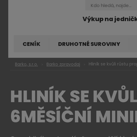
Vyhledávání
Výkup na jednič
CENÍK
DRUHOTNÉ SUROVINY
Hliník se kvůli růstu
Barko, s.r.o.
Barko zpravodaj
HLINÍK SE KVŮ
6MĚSÍČNÍ MIN