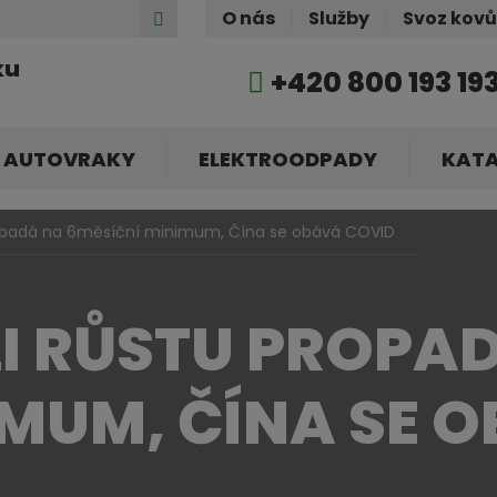
Hledat
O nás
Služby
Svoz kov
ku
+420 800 193 19
AUTOVRAKY
ELEKTROODPADY
KAT
 propadá na 6měsíční minimum, Čína se obává COVID
LI RŮSTU PROPA
IMUM, ČÍNA SE 