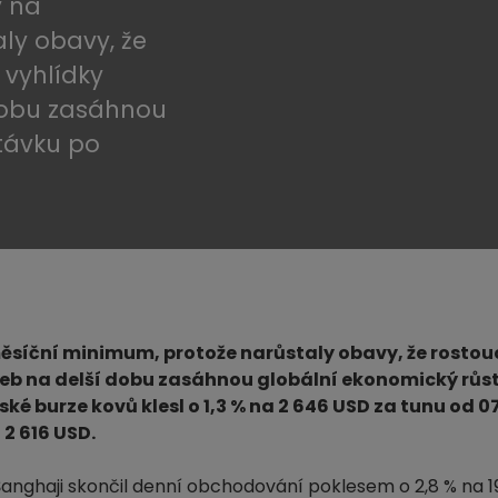
y na
ly obavy, že
 vyhlídky
dobu zasáhnou
ptávku po
iměsíční minimum, protože narůstaly obavy, že rosto
zeb na delší dobu zasáhnou globální ekonomický růst
ké burze kovů klesl o 1,3 % na 2 646 USD za tunu od 0
 2 616 USD.
anghaji skončil denní obchodování poklesem o 2,8 % na 19