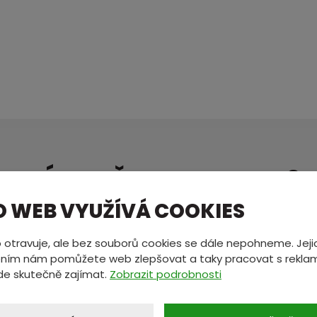
MÁTE NĚCO NA SRDCI?
ete nám zprávu a my se vám oz
O WEB VYUŽÍVÁ COOKIES
 otravuje, ale bez souborů cookies se dále nepohneme. Jeji
ním nám pomůžete web zlepšovat a taky pracovat s reklam
*
E-mail
*
de skutečně zajímat.
Zobrazit podrobnosti