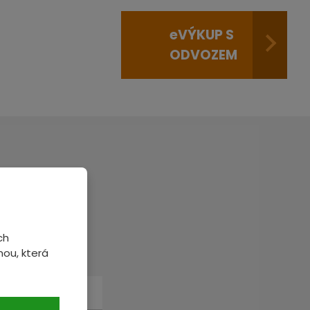
e
VÝKUP S
ODVOZEM
veme.
ch
ou, která