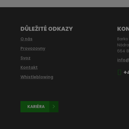
DŮLEŽITÉ ODKAZY
KO
O nás
Barko 
Nádra
Provozovny
664 8
Svoz
info
Kontakt
+
Whistleblowing
KARIÉRA