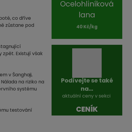
Ocelohliníková
lana
poté, co dříve
ně zůstane pod
40 Kč/kg
tagnující
zpět. Existují však
lem v Šanghaji,
Podívejte se také
 Nálada na riziko na
na...
ezervního systému
aktuální ceny v sekci
CENÍK
nému testování