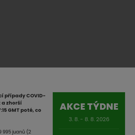
ucí případy COVID-
 a zhorší
AKCE TÝDNE
7:15 GMT poté, co
3. 8. - 8. 8. 2026
 995 juanů (2