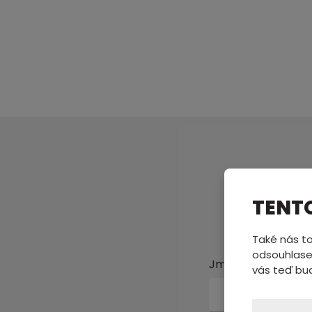
Pošl
TENT
Také nás to
odsouhlase
Jméno a příjmení
vás teď bu