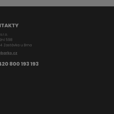
NTAKTY
s.r.o.
žní 598
4 Zastávka u Brna
@barko.cz
420 800 193 193