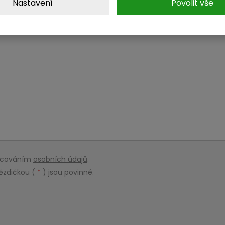
Nastavení
Povolit vše
racováním
osobních údajů
.
ězdičkou (
*
) jsou povinné.