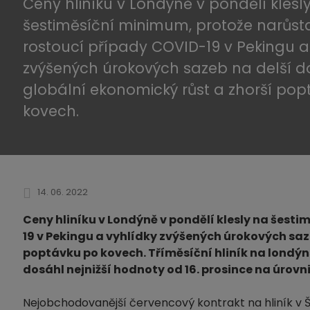
Ceny hliníku v Londýně v pondělí klesl
šestiměsíční minimum, protože narůsta
rostoucí případy COVID-19 v Pekingu a
zvýšených úrokových sazeb na delší 
globální ekonomický růst a zhorší po
kovech.
14. 06. 2022
Ceny hliníku v Londýně v pondělí klesly na šest
19 v Pekingu a vyhlídky zvýšených úrokových sa
poptávku po kovech. Tříměsíční hliník na londýns
dosáhl nejnižší hodnoty od 16. prosince na úrovni
Nejobchodovanější červencový kontrakt na hliník v Š