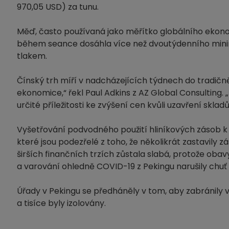
970,05 USD) za tunu.
Měď, často používaná jako měřítko globálního ekonomi
během seance dosáhla více než dvoutýdenního mini
tlakem.
Čínský trh míří v nadcházejících týdnech do tradič
ekonomice,“ řekl Paul Adkins z AZ Global Consulting. 
určité příležitosti ke zvýšení cen kvůli uzavření skl
Vyšetřování podvodného použití hliníkových zásob k zís
které jsou podezřelé z toho, že několikrát zastavily 
širších finančních trzích zůstala slabá, protože obav
a varování ohledně COVID-19 z Pekingu narušily chuť 
Úřady v Pekingu se předháněly v tom, aby zabránily v
a tisíce byly izolovány.