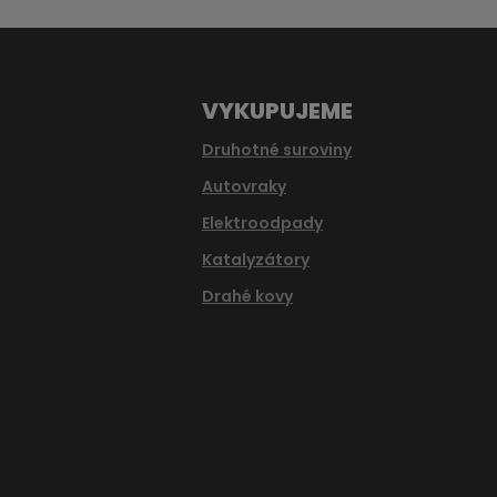
odeslat.
VYKUPUJEME
Druhotné suroviny
Autovraky
Elektroodpady
Katalyzátory
Drahé kovy