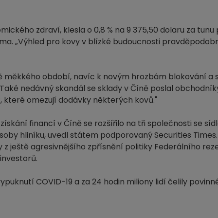
ckého zdraví, klesla o 0,8 % na 9 375,50 dolaru za tunu 
ma. „Výhled pro kovy v blízké budoucnosti pravděpodob
ně měkkého období, navíc k novým hrozbám blokování a s
„Také nedávný skandál se sklady v Číně poslal obchodníky 
adů, které omezují dodávky některých kovů."
kání financí v Číně se rozšířilo na tři společnosti se síd
zásoby hliníku, uvedl státem podporovaný Securities Times.
y z ještě agresivnějšího zpřísnění politiky Federálního r
investorů.
ypuknutí COVID-19 a za 24 hodin miliony lidí čelily povin