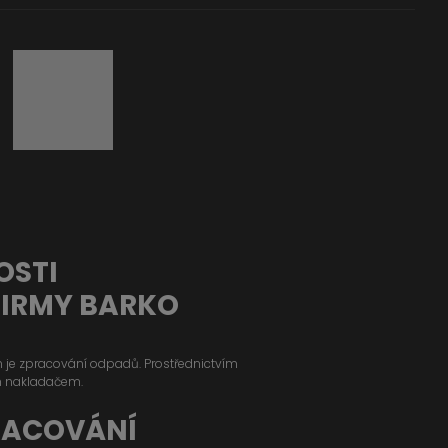
OSTI
FIRMY BARKO
ým je zpracování odpadů. Prostřednictvím
m nakladačem.
RACOVÁNÍ