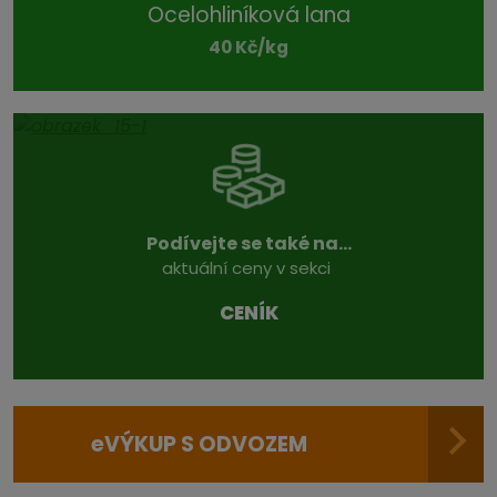
Ocelohliníková lana
40 Kč/kg
Podívejte se také na...
aktuální ceny v sekci
CENÍK
e
VÝKUP S ODVOZEM