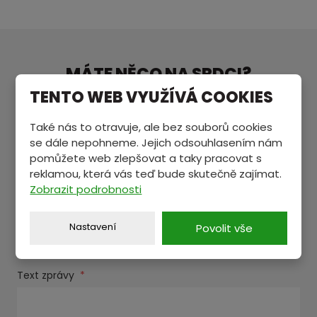
MÁTE NĚCO NA SRDCI?
Pošlete nám zprávu a my se vám ozveme.
TENTO WEB VYUŽÍVÁ COOKIES
Také nás to otravuje, ale bez souborů cookies
se dále nepohneme. Jejich odsouhlasením nám
Jméno a příjmení
*
pomůžete web zlepšovat a taky pracovat s
reklamou, která vás teď bude skutečně zajímat.
Zobrazit podrobnosti
E-mail
*
Nastavení
Povolit vše
Text zprávy
*