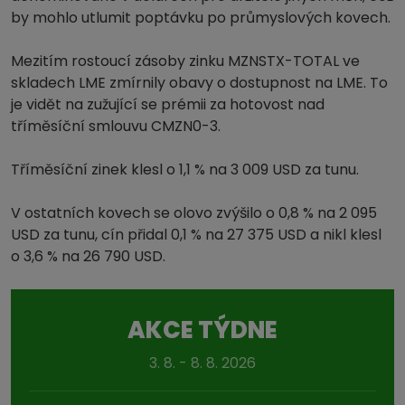
by mohlo utlumit poptávku po průmyslových kovech.
Mezitím rostoucí zásoby zinku MZNSTX-TOTAL ve
skladech LME zmírnily obavy o dostupnost na LME. To
je vidět na zužující se prémii za hotovost nad
tříměsíční smlouvu CMZN0-3.
Tříměsíční zinek klesl o 1,1 % na 3 009 USD za tunu.
V ostatních kovech se olovo zvýšilo o 0,8 % na 2 095
USD za tunu, cín přidal 0,1 % na 27 375 USD a nikl klesl
o 3,6 % na 26 790 USD.
AKCE TÝDNE
3. 8. - 8. 8. 2026