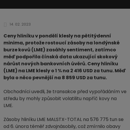
14. 02. 2023
Ceny hliníku v pondělí klesly na pětitýdenní
minima, protože rostoucí zásoby na londýnské
burze kovů (LME) zasáhly sentiment, zatímco
měď podpořila čínská data ukazující skokový
nárůst nových bankovních úvěrů. Ceny hliníku
(LME) na LME klesly o 1 % na 2 416 USD za tunu. Měď
byla o něco pevnější na 8 859 USD za tunu.
Obchodníci uvedli, že transakce před vypořádáním ve
středu by mohly způsobit volatilitu napříč kovy na
LME.
Zásoby hliníku LME MALSTX-TOTAL na 576 775 tun se
od 6. února téměř zdvojnásobily, což zmírnilo obavy