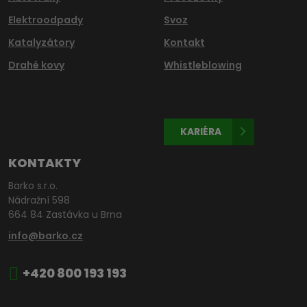
Elektroodpady
Svoz
Katalyzátory
Kontakt
Drahé kovy
Whistleblowing
KARIÉRA
KONTAKTY
Barko s.r.o.
Nádražní 598
664 84 Zastávka u Brna
info@barko.cz
+420 800 193 193