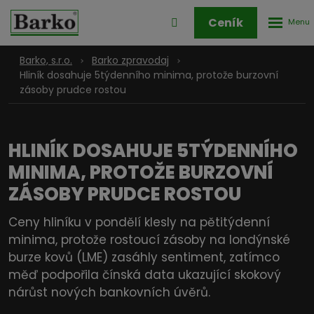
Rozbale
Přihlášení
Ceník
menu
do
klienstké
Barko, s.r.o.
Barko zpravodaj
zóny
Hliník dosahuje 5týdenního minima, protože burzovní
zásoby prudce rostou
HLINÍK DOSAHUJE 5TÝDENNÍHO
MINIMA, PROTOŽE BURZOVNÍ
ZÁSOBY PRUDCE ROSTOU
Ceny hliníku v pondělí klesly na pětitýdenní
minima, protože rostoucí zásoby na londýnské
burze kovů (LME) zasáhly sentiment, zatímco
měď podpořila čínská data ukazující skokový
nárůst nových bankovních úvěrů.