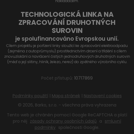
nakladačem.
TECHNOLOGICKÁ LINKA NA
ZPRACOVÁNÍ DRUHOTNÝCH
SUROVIN
je spolufinancováno Evropskou unií.
Cílem projektu je pořízení linky sloužící ke zpracování elektroodpadu
(zejména z autoprůmyslu) prostřednictvím drcení a třídění s cílem
znovuzískání a navrácení čistých jednodruhových druhotných surovin
(měď a její slitiny, hliník, železo, nerez) do zpětného výrobního cyklu.
Počet přístupů:
10717869
Podmínky použití
|
Mapa stránek
|
Nastavení cookies
© 2026, Barko, s.r.o. - všechna práva vyhrazena
Tento web je chráněn pomocí Google ReCAPTCHA a platí
pro něj
zásady ochrany osobních údajů
a
smluvní
podmínky
společnosti Google.