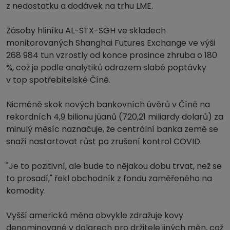
z nedostatku a dodávek na trhu LME.
Zásoby hliníku AL-STX-SGH ve skladech
monitorovaných Shanghai Futures Exchange ve výši
268 984 tun vzrostly od konce prosince zhruba o 180
%, což je podle analytiků odrazem slabé poptávky
v top spotřebitelské Číně.
Nicméně skok nových bankovních úvěrů v Číně na
rekordních 4,9 bilionu jüanů (720,21 miliardy dolarů) za
minulý měsíc naznačuje, že centrální banka země se
snaží nastartovat růst po zrušení kontrol COVID.
"Je to pozitivní, ale bude to nějakou dobu trvat, než se
to prosadí," řekl obchodník z fondu zaměřeného na
komodity.
Vyšší americká měna obvykle zdražuje kovy
denominované v dolarech pro držitele jiných měn, což