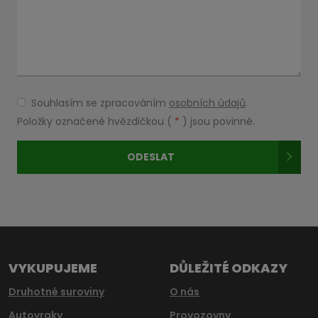
Souhlasím se zpracováním
osobních údajů
.
Souhlasím
se
Položky označené hvězdičkou (
*
) jsou povinné.
zpracováním
osobních
ODESLAT
údajů
.
Formulář
se
nepodařilo
odeslat.
VYKUPUJEME
DŮLEŽITÉ ODKAZY
Druhotné suroviny
O nás
Autovraky
Provozovny