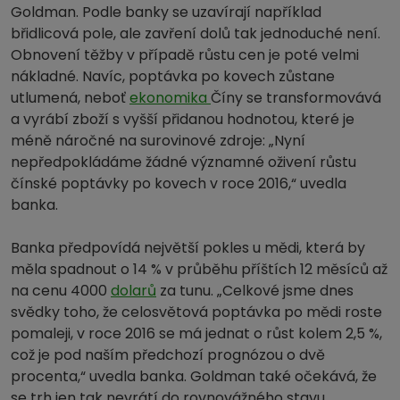
Goldman. Podle banky se uzavírají například
břidlicová pole, ale zavření dolů tak jednoduché není.
Obnovení těžby v případě růstu cen je poté velmi
nákladné. Navíc, poptávka po kovech zůstane
utlumená, neboť
ekonomika
Číny se transformovává
a vyrábí zboží s vyšší přidanou hodnotou, které je
méně náročné na surovinové zdroje: „Nyní
nepředpokládáme žádné významné oživení růstu
čínské poptávky po kovech v roce 2016,“ uvedla
banka.
Banka předpovídá největší pokles u mědi, která by
měla spadnout o 14 % v průběhu příštích 12 měsíců až
na cenu 4000
dolarů
za tunu. „Celkové jsme dnes
svědky toho, že celosvětová poptávka po mědi roste
pomaleji, v roce 2016 se má jednat o růst kolem 2,5 %,
což je pod naším předchozí prognózou o dvě
procenta,“ uvedla banka. Goldman také očekává, že
se trh jen tak nevrátí do rovnovážného stavu,