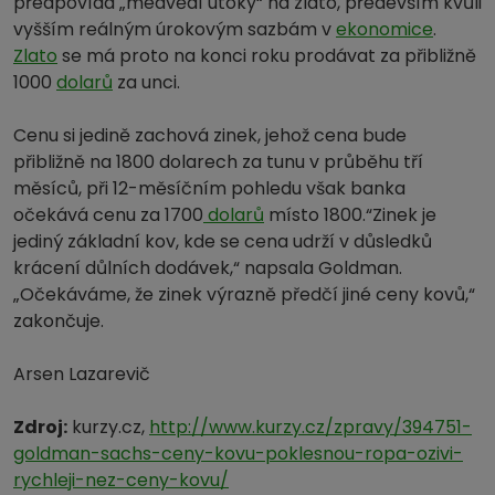
předpovídá „medvědí útoky“ na zlato, především kvůli
vyšším reálným úrokovým sazbám v
ekonomice
.
Zlato
se má proto na konci roku prodávat za přibližně
1000
dolarů
za unci.
Cenu si jedině zachová zinek, jehož cena bude
přibližně na 1800 dolarech za tunu v průběhu tří
měsíců, při 12-měsíčním pohledu však banka
očekává cenu za 1700
dolarů
místo 1800.“Zinek je
jediný základní kov, kde se cena udrží v důsledků
krácení důlních dodávek,“ napsala Goldman.
„Očekáváme, že zinek výrazně předčí jiné ceny kovů,“
zakončuje.
Arsen Lazarevič
Zdroj:
kurzy.cz,
http://www.kurzy.cz/zpravy/394751-
goldman-sachs-ceny-kovu-poklesnou-ropa-ozivi-
rychleji-nez-ceny-kovu/