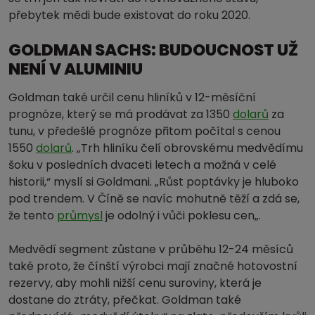
přebytek mědi bude existovat do roku 2020.
GOLDMAN SACHS: BUDOUCNOST UŽ
NENÍ V ALUMINIU
Goldman také určil cenu hliníků v 12-měsíční
prognóze, který se má prodávat za 1350
dolarů
za
tunu, v předešlé prognóze přitom počítal s cenou
1550
dolarů
. „Trh hliníku čelí obrovskému medvědímu
šoku v posledních dvaceti letech a možná v celé
historii,“ myslí si Goldmani. „Růst poptávky je hluboko
pod trendem. V Číně se navíc mohutně těží a zdá se,
že tento
průmysl
je odolný i vůči poklesu cen„.
Medvědí segment zůstane v průběhu 12-24 měsíců
také proto, že čínští výrobci mají značné hotovostní
rezervy, aby mohli nižší cenu suroviny, která je
dostane do ztráty, přečkat. Goldman také