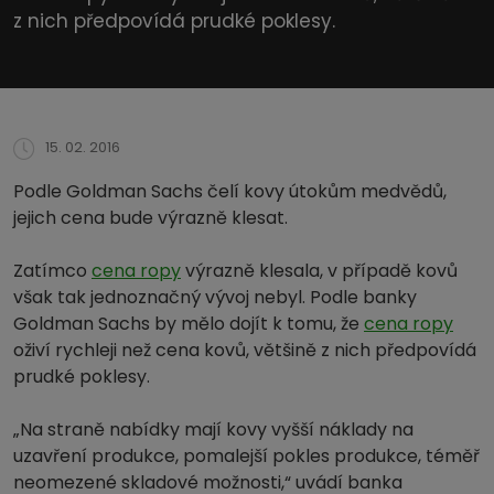
z nich předpovídá prudké poklesy.
15. 02. 2016
Podle Goldman Sachs čelí kovy útokům medvědů,
jejich cena bude výrazně klesat.
Zatímco
cena ropy
výrazně klesala, v případě kovů
však tak jednoznačný vývoj nebyl. Podle banky
Goldman Sachs by mělo dojít k tomu, že
cena ropy
oživí rychleji než cena kovů, většině z nich předpovídá
prudké poklesy.
„Na straně nabídky mají kovy vyšší náklady na
uzavření produkce, pomalejší pokles produkce, téměř
neomezené skladové možnosti,“ uvádí banka