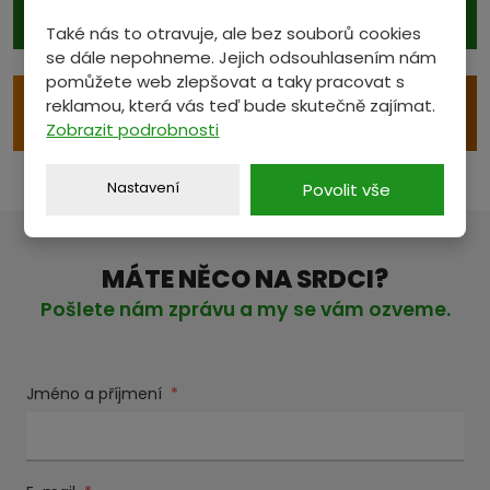
Také nás to otravuje, ale bez souborů cookies
se dále nepohneme. Jejich odsouhlasením nám
pomůžete web zlepšovat a taky pracovat s
reklamou, která vás teď bude skutečně zajímat.
e
VÝKUP S ODVOZEM
Zobrazit podrobnosti
Nastavení
Povolit vše
MÁTE NĚCO NA SRDCI?
Pošlete nám zprávu a my se vám ozveme.
Jméno a příjmení
*