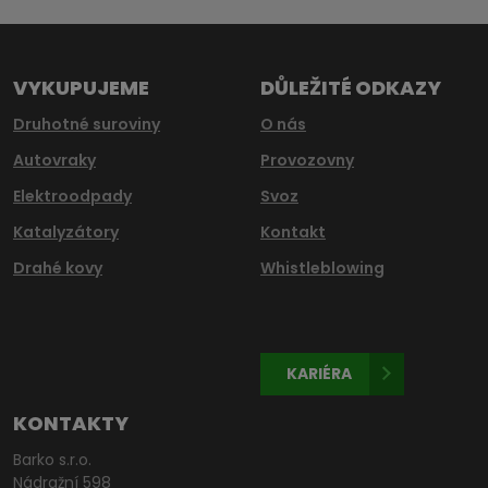
nepodařilo
odeslat.
VYKUPUJEME
DŮLEŽITÉ ODKAZY
Druhotné suroviny
O nás
Autovraky
Provozovny
Elektroodpady
Svoz
Katalyzátory
Kontakt
Drahé kovy
Whistleblowing
KARIÉRA
KONTAKTY
Barko s.r.o.
Nádražní 598