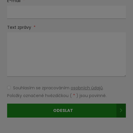
E-mail
*
Text zprávy
*
Souhlasím se zpracováním
osobních údajů
.
Souhlasím
se
Položky označené hvězdičkou (
*
) jsou povinné.
zpracováním
osobních
ODESLAT
údajů
.
Formulář
se