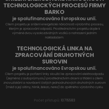
TECHNOLOGICKÝCH PROCESŮ FIRMY
BARKO
je spolufinancováno Evropskou unií.
Cílem projektu je snížení energetické náročnosti výrobního procesu,
kterým je zpracování odpadů. Prostřednictvím projektu dojde k
výměně dvou vysokozdvižných vozíků a nahrazení jedním
nakladačem.
TECHNOLOGICKÁ LINKA NA
ZPRACOVÁNÍ DRUHOTNÝCH
SUROVIN
je spolufinancováno Evropskou unií.
Cílem projektu je pořízení linky sloužící ke zpracování elektroodpadu
(zejména z autoprůmyslu) prostřednictvím drcení a třídění s cílem
znovuzískání a navrácení čistých jednodruhových druhotných surovin
(měď a její slitiny, hliník, železo, nerez) do zpětného výrobního cyklu.
Počet přístupů:
10715583