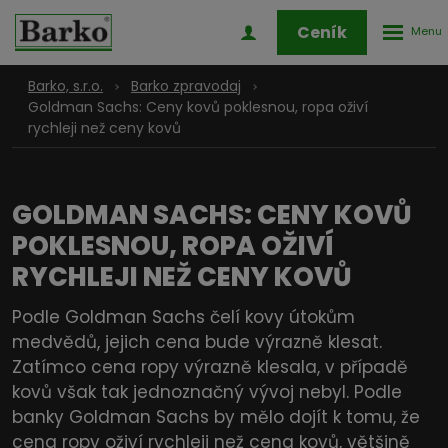
Rozbale
Přihlášení
Ceník
menu
do
klienstké
Barko, s.r.o.
Barko zpravodaj
zóny
Goldman Sachs: Ceny kovů poklesnou, ropa oživí
rychleji než ceny kovů
GOLDMAN SACHS: CENY KOVŮ
POKLESNOU, ROPA OŽIVÍ
RYCHLEJI NEŽ CENY KOVŮ
Podle Goldman Sachs čelí kovy útokům
medvědů, jejich cena bude výrazně klesat.
Zatímco cena ropy výrazně klesala, v případě
kovů však tak jednoznačný vývoj nebyl. Podle
banky Goldman Sachs by mělo dojít k tomu, že
cena ropy oživí rychleji než cena kovů, většině