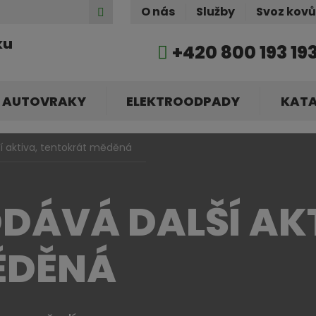
Hledat
O nás
Služby
Svoz kov
ku
+420 800 193 19
AUTOVRAKY
ELEKTROODPADY
KAT
í aktiva, tentokrát měděná
DÁVÁ DALŠÍ AK
ĚDĚNÁ