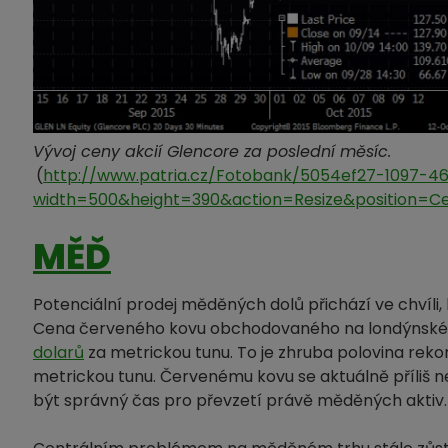
Vývoj ceny akcií Glencore za poslední měsíc.
(
http://www.patria.cz/Fotobank/5054ef27-1097-
width=500&height=390&action=Resize&position=C
MĚĎ
Potenciální prodej měděných dolů přichází ve chvíli
Cena červeného kovu obchodovaného na londýnské k
dolarů
za metrickou tunu. To je zhruba polovina rek
metrickou tunu. Červenému kovu se aktuálně příliš n
být správný čas pro převzetí právě měděných aktiv.