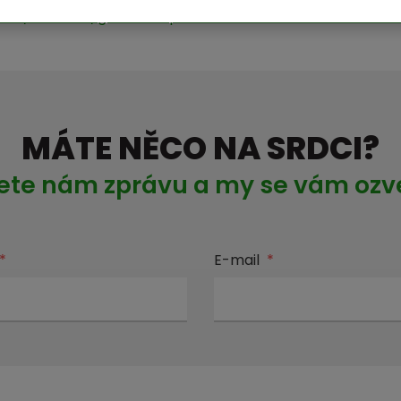
jstvi/3028895/glencore-prodava-dalsi-aktiva-tentokra
MÁTE NĚCO NA SRDCI?
ete nám zprávu a my se vám oz
*
E-mail
*