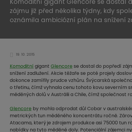
Komoditní gigant Glencore se dostal 
zájmu již před několika týdny, kdy spo
oznámila ambiciózní plán na snížení z
19. 10. 2015
Komoditní
gigant
Glencore
se dostal do popředí zájm
snížení zadlužení. Akcie těžaře se poté projely dos
dokonce zamířily prudce vzhůru. Švýcarská společno
o třetinu, čímž vyhnala cenu tohoto kovu severním s
měděných dolů v Austrálii a Chile, čímž společnost ro
Glencore
by mohla odprodat důl Cobar v australském
metrických tun měděného koncentrátu ročně. Záro
Atacama, který je zdrojem produkce asi 75000 tun 
nabídky na tyto měděné doly. Potenciální zájemci n