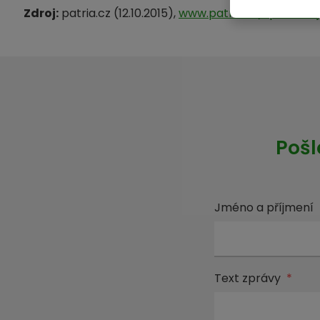
Zdroj:
patria.cz (12.10.2015),
www.patria.cz/zpravoda
Pošl
Jméno a příjmení
Text zprávy
*