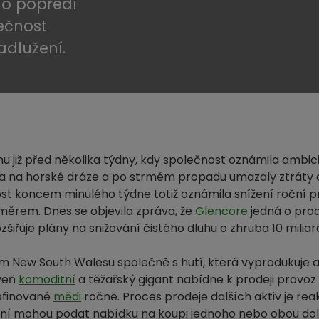
do popředí
lečnost
adlužení.
u již před několika týdny, kdy společnost oznámila ambic
lova na horské dráze a po strmém propadu umazaly ztráty 
st koncem minulého týdne totiž oznámila snížení roční p
měrem. Dnes se objevila zpráva, že
Glencore
jedná o prod
zšiřuje plány na snižování čistého dluhu o zhruba 10 milia
 New South Walesu společně s hutí, která vyprodukuje a
veň
komoditní
a těžařský gigant nabídne k prodeji provoz 
rafinované
mědi
ročně. Proces prodeje dalších aktiv je re
yní mohou podat nabídku na koupi jednoho nebo obou dol