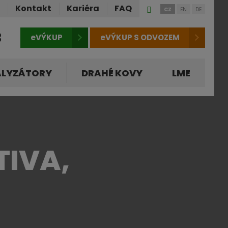
Přihlášení
ů
Kontakt
Kariéra
FAQ
CZ
EN
DE
do
klienstké
3
eVÝKUP
eVÝKUP S ODVOZEM
zóny
ALYZÁTORY
DRAHÉ KOVY
LME
TIVA,