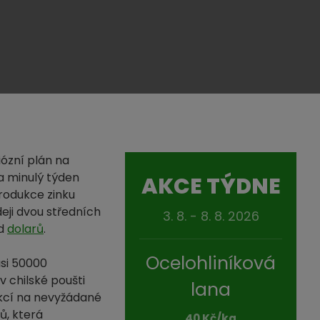
iózní plán na
a minulý týden
AKCE TÝDNE
rodukce zinku
eji dvou středních
3. 8. - 8. 8. 2026
rd
dolarů
.
Ocelohliníková
si 50000
v chilské poušti
lana
akcí na nevyžádané
ů, která
40 Kč/kg