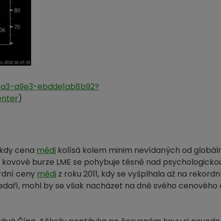
46a3-a9e3-ebdde1ab8b92?
enter
)
, kdy cena
mědi
kolísá kolem minim nevídaných od globální
ovové burze LME se pohybuje těsně nad psychologickou
ordní ceny
mědi
z roku 2011, kdy se vyšplhala až na rekord
edaří, mohl by se však nacházet na dně svého cenového c