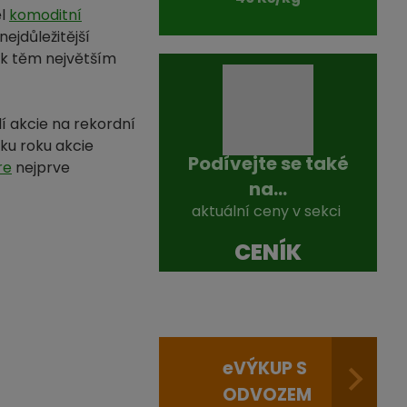
ěl
komoditní
nejdůležitější
í k těm největším
í akcie na rekordní
ku roku akcie
Podívejte se také
re
nejprve
na...
aktuální ceny v sekci
CENÍK
e
VÝKUP S
ODVOZEM