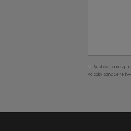
Souhlasím se zp
Souhlasím
se
Položky označené hv
zpracováním
Formulář
osobních
údajů
.
se
nepodařilo
odeslat.