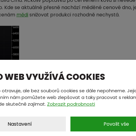
vá Čína. Ačkoliv poptávka po červeném kovu si nevede
lo. Kde se aktuálně přesně nachází měděné cenové dno, je
m cenám
mědi
snižovat produkci rozhodně nechystá.
O WEB VYUŽÍVÁ COOKIES
 otravuje, ale bez souborů cookies se dále nepohneme. Jeji
ním nám pomůžete web zlepšovat a taky pracovat s reklam
de skutečně zajímat.
Zobrazit podrobnosti
core-prodava-dalsi-aktiva-tentokrat-medena.html
)
Nastavení
Povolit vše