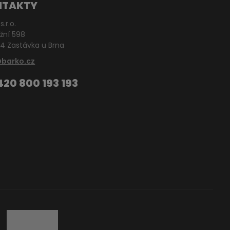
NTAKTY
s.r.o.
žní 598
4 Zastávka u Brna
@barko.cz
420 800 193 193