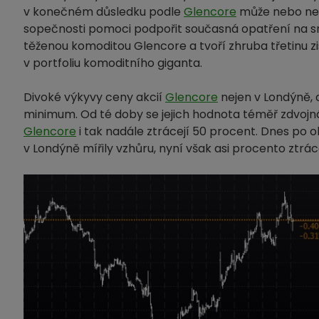
v konečném důsledku podle
Glencore
může nebo nemu
sopečnosti pomoci podpořit současná opatření na sní
těženou komoditou Glencore a tvoří zhruba třetinu z
v portfoliu komoditního giganta.
Divoké výkyvy ceny akcií
Glencore
nejen v Londýně, a
minimum. Od té doby se jejich hodnota téměř zdvojná
Glencore
i tak nadále ztrácejí 50 procent. Dnes po
v Londýně mířily vzhůru, nyní však asi procento ztráce