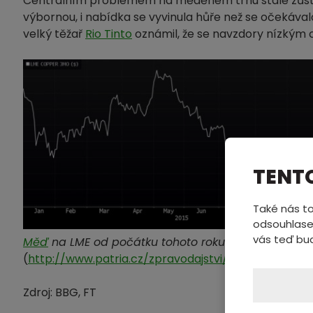
Centrálním problémem na měděném trhu stále zůstá
výbornou, i nabídka se vyvinula hůře než se očekáva
velký těžař
Rio Tinto
oznámil, že se navzdory nízký
TENT
Také nás to
odsouhlase
vás teď bu
Měď
na LME od počátku tohoto roku.
(
http://www.patria.cz/zpravodajstvi/3028895/glen
Zdroj: BBG, FT