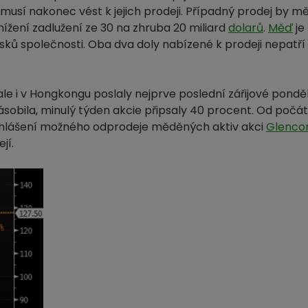
sí nakonec vést k jejich prodeji. Případný prodej by m
žení zadlužení ze 30 na zhruba 20 miliard
dolarů
.
Měď
je 
isků společnosti. Oba dva doly nabízené k prodeji nepatř
le i v Hongkongu poslaly nejprve poslední zářijové ponděl
sobila, minulý týden akcie připsaly 40 procent. Od počát
 ohlášení možného odprodeje měděných aktiv akci
Glenco
jí.