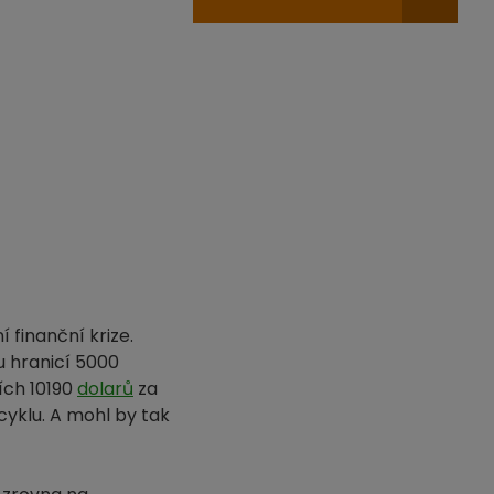
 finanční krize.
 hranicí 5000
ních 10190
dolarů
za
yklu. A mohl by tak