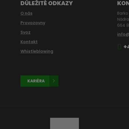
DŮLEŽITÉ ODKAZY
KO
O nás
Barko 
Nádra
Provozovny
664 8
Svoz
info
Kontakt
+
Whistleblowing
KARIÉRA