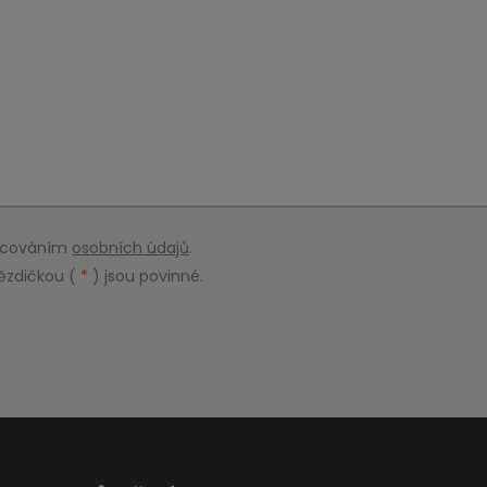
racováním
osobních údajů
.
ězdičkou (
*
) jsou povinné.