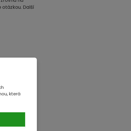
 zrovna na
 otázkou. Další
ch
ou, která