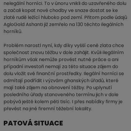
nelegální horníci. To v únoru vnikli do uzavřeného dolu
a začali kopat nové chodby ve snaze dostat se ke
zlaté rudě ležící hluboko pod zemí. Přitom podle údajů
AgloGold Ashanti již zemřelo na 130 těchto ilegálních
horníků.
Problém narostl nyní, kdy díky vyšší ceně zlata chce
společnost znovu těžbu v dole zahájit. Kvůli ilegálním
horníkům však nemůže provést nutné práce a ani
případní investoři nemají za této situace zájem do
dolu vložit své finanční prostředky. Ilegální horníci se
odmítají podřídit i výzvám ghanských úřadů, které
mají také zájem na obnovení těžby. Po uplynutí
posledního úřady stanoveného termínu jich v dole
pobývá ještě kolem pěti tisíc. I přes nabídky firmy je
převést na jiné firemní těžební lokality.
PATOVÁ SITUACE