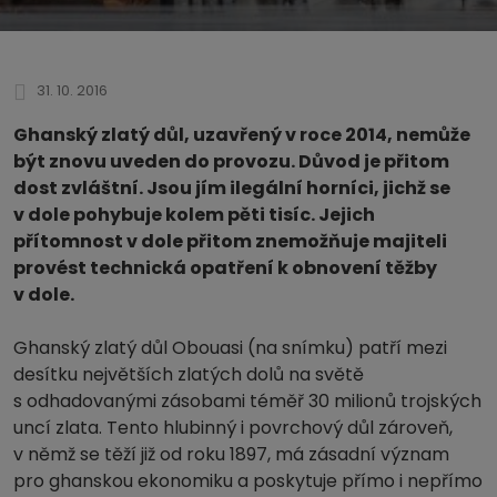
31. 10. 2016
Ghanský zlatý důl, uzavřený v roce 2014, nemůže
být znovu uveden do provozu. Důvod je přitom
dost zvláštní. Jsou jím ilegální horníci, jichž se
v dole pohybuje kolem pěti tisíc. Jejich
přítomnost v dole přitom znemožňuje majiteli
provést technická opatření k obnovení těžby
v dole.
Ghanský zlatý důl Obouasi (na snímku) patří mezi
desítku největších zlatých dolů na světě
s odhadovanými zásobami téměř 30 milionů trojských
uncí zlata. Tento hlubinný i povrchový důl zároveň,
v němž se těží již od roku 1897, má zásadní význam
pro ghanskou ekonomiku a poskytuje přímo i nepřímo