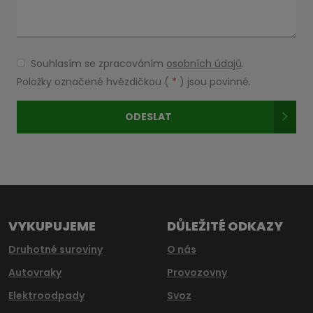
Souhlasím se zpracováním
osobních údajů
.
Souhlasím
se
Položky označené hvězdičkou (
*
) jsou povinné.
zpracováním
osobních
ODESLAT
údajů
.
Formulář
se
nepodařilo
odeslat.
VYKUPUJEME
DŮLEŽITÉ ODKAZY
Druhotné suroviny
O nás
Autovraky
Provozovny
Elektroodpady
Svoz