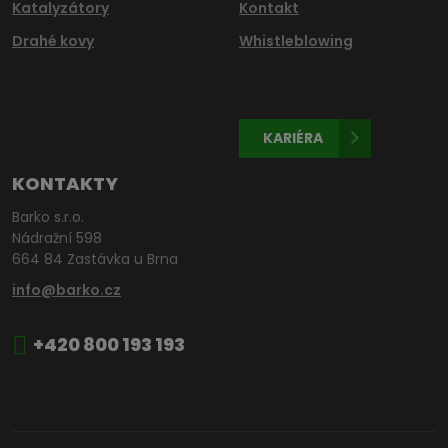
Katalyzátory
Kontakt
Drahé kovy
Whistleblowing
KARIÉRA
KONTAKTY
Barko s.r.o.
Nádražní 598
664 84 Zastávka u Brna
info@barko.cz
+420 800 193 193