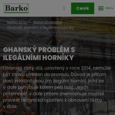
Rozbale
Přihlášení
Ceník
menu
do
klienstké
Barko, s.r.o.
Barko zpravodaj
zóny
Ghanský problém s ilegálními horníky
GHANSKÝ PROBLÉM S
ILEGÁLNÍMI HORNÍKY
Ghanský zlatý důl, uzavřený v roce 2014, nemůže
být znovu uveden do provozu. Důvod je přitom
dost zvláštní. Jsou jím ilegální horníci, jichž se
v dole pohybuje kolem pěti tisíc. Jejich
přítomnost v dole přitom znemožňuje majiteli
provést technická opatření k obnovení těžby
v dole.