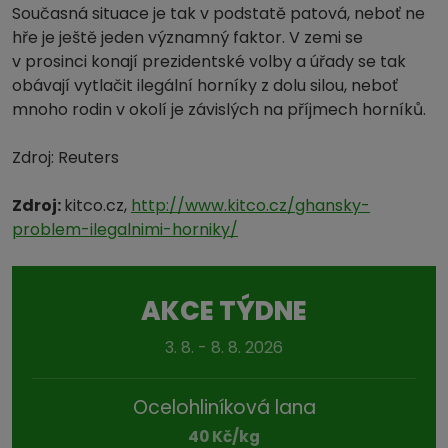
Současná situace je tak v podstatě patová, neboť ne
hře je ještě jeden významný faktor. V zemi se
v prosinci konají prezidentské volby a úřady se tak
obávají vytlačit ilegální horníky z dolu silou, neboť
mnoho rodin v okolí je závislých na příjmech horníků.
Zdroj: Reuters
Zdroj:
kitco.cz,
http://www.kitco.cz/ghansky-
problem-ilegalnimi-horniky/
AKCE TÝDNE
3. 8. - 8. 8. 2026
Ocelohliníková lana
40 Kč/kg