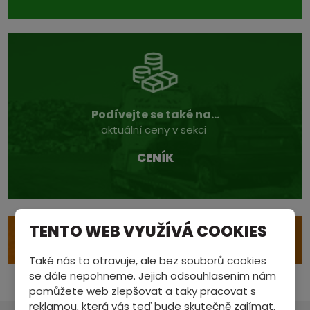
Podívejte se také na...
aktuální ceny v sekci
CENÍK
TENTO WEB VYUŽÍVÁ COOKIES
e
VÝKUP S ODVOZEM
Také nás to otravuje, ale bez souborů cookies
se dále nepohneme. Jejich odsouhlasením nám
pomůžete web zlepšovat a taky pracovat s
reklamou, která vás teď bude skutečně zajímat.