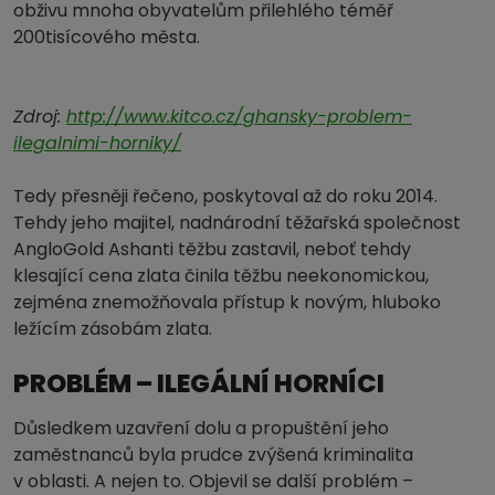
obživu mnoha obyvatelům přilehlého téměř
200tisícového města.
Zdroj:
http://www.kitco.cz/ghansky-problem-
ilegalnimi-horniky/
Tedy přesněji řečeno, poskytoval až do roku 2014.
Tehdy jeho majitel, nadnárodní těžařská společnost
AngloGold Ashanti těžbu zastavil, neboť tehdy
klesající cena zlata činila těžbu neekonomickou,
zejména znemožňovala přístup k novým, hluboko
ležícím zásobám zlata.
PROBLÉM – ILEGÁLNÍ HORNÍCI
Důsledkem uzavření dolu a propuštění jeho
zaměstnanců byla prudce zvýšená kriminalita
v oblasti. A nejen to. Objevil se další problém –