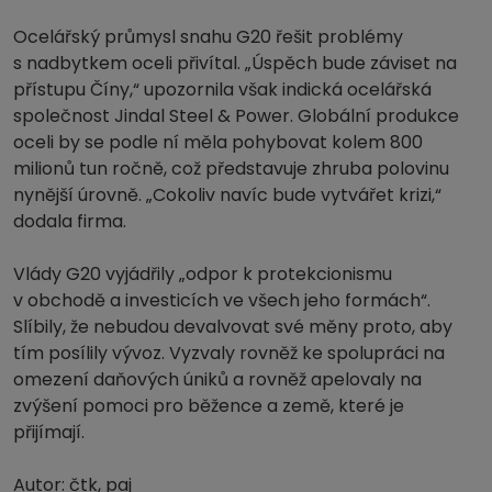
Ocelářský průmysl snahu G20 řešit problémy
s nadbytkem oceli přivítal. „Úspěch bude záviset na
přístupu Číny,“ upozornila však indická ocelářská
společnost Jindal Steel & Power. Globální produkce
oceli by se podle ní měla pohybovat kolem 800
milionů tun ročně, což představuje zhruba polovinu
nynější úrovně. „Cokoliv navíc bude vytvářet krizi,“
dodala firma.
Vlády G20 vyjádřily „odpor k protekcionismu
v obchodě a investicích ve všech jeho formách“.
Slíbily, že nebudou devalvovat své měny proto, aby
tím posílily vývoz. Vyzvaly rovněž ke spolupráci na
omezení daňových úniků a rovněž apelovaly na
zvýšení pomoci pro běžence a země, které je
přijímají.
Autor:
čtk, paj