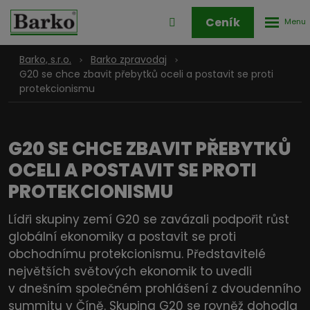
Rozbale
Přihlášení
Ceník
menu
do
klienstké
Barko, s.r.o.
Barko zpravodaj
zóny
G20 se chce zbavit přebytků oceli a postavit se proti
protekcionismu
G20 SE CHCE ZBAVIT PŘEBYTKŮ
OCELI A POSTAVIT SE PROTI
PROTEKCIONISMU
Lídři skupiny zemí G20 se zavázali podpořit růst
globální ekonomiky a postavit se proti
obchodnímu protekcionismu. Představitelé
největších světových ekonomik to uvedli
v dnešním společném prohlášení z dvoudenního
summitu v Číně. Skupina G20 se rovněž dohodla