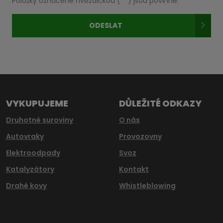
Položky označené hvězdičkou (
*
) jsou povinné.
zpracováním
osobních
ODESLAT
údajů
.
Formulář
se
nepodařilo
odeslat.
VYKUPUJEME
DŮLEŽITÉ ODKAZY
Druhotné suroviny
O nás
Autovraky
Provozovny
Elektroodpady
Svoz
Katalyzátory
Kontakt
Drahé kovy
Whistleblowing