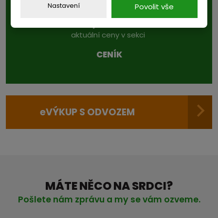
Nastavení
Povolit vše
Podívejte se také na...
aktuální ceny v sekci
CENÍK
e
VÝKUP S ODVOZEM
MÁTE NĚCO NA SRDCI?
Pošlete nám zprávu a my se vám ozveme.