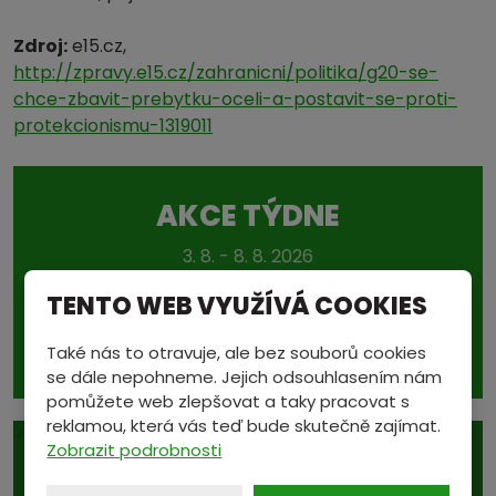
Zdroj:
e15.cz,
http://zpravy.e15.cz/zahranicni/politika/g20-se-
chce-zbavit-prebytku-oceli-a-postavit-se-proti-
protekcionismu-1319011
AKCE TÝDNE
3. 8. - 8. 8. 2026
TENTO WEB VYUŽÍVÁ COOKIES
Ocelohliníková lana
Také nás to otravuje, ale bez souborů cookies
40 Kč/kg
se dále nepohneme. Jejich odsouhlasením nám
pomůžete web zlepšovat a taky pracovat s
reklamou, která vás teď bude skutečně zajímat.
Zobrazit podrobnosti