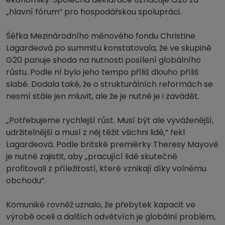
„hlavní fórum“ pro hospodářskou spolupráci.
Šéfka Mezinárodního měnového fondu Christine
Lagardeová po summitu konstatovala, že ve skupině
G20 panuje shoda na nutnosti posílení globálního
růstu. Podle ní bylo jeho tempo příliš dlouho příliš
slabé. Dodala také, že o strukturálních reformách se
nesmí stále jen mluvit, ale že je nutné je i zavádět.
„Potřebujeme rychlejší růst. Musí být ale vyváženější,
udržitelnější a musí z něj těžit všichni lidé,“ řekl
Lagardeová. Podle britské premiérky Theresy Mayové
je nutné zajistit, aby „pracující lidé skutečně
profitovali z příležitostí, které vznikají díky volnému
obchodu“.
Komuniké rovněž uznalo, že přebytek kapacit ve
výrobě oceli a dalších odvětvích je globální problém,