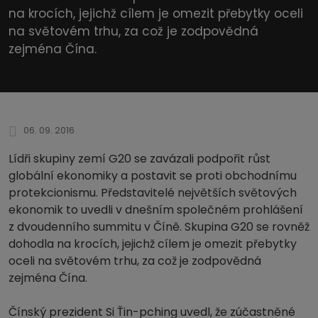
na krocích, jejichž cílem je omezit přebytky oceli
na světovém trhu, za což je zodpovědná
zejména Čína.
06. 09. 2016
Lídři skupiny zemí G20 se zavázali podpořit růst
globální ekonomiky a postavit se proti obchodnímu
protekcionismu. Představitelé největších světových
ekonomik to uvedli v dnešním společném prohlášení
z dvoudenního summitu v Číně. Skupina G20 se rovněž
dohodla na krocích, jejichž cílem je omezit přebytky
oceli na světovém trhu, za což je zodpovědná
zejména Čína.
Čínský prezident Si Ťin-pching uvedl, že zúčastněné