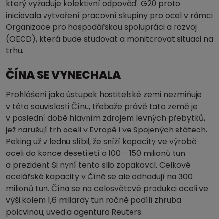
který vyžaduje kolektivní odpověď. G20 proto
iniciovala vytvoření pracovní skupiny pro ocel v rámci
Organizace pro hospodářskou spolupráci a rozvoj
(OECD), která bude studovat a monitorovat situaci na
trhu.
ČÍNA SE VYNECHALA
Prohlášení jako ústupek hostitelské zemi nezmiňuje
v této souvislosti Čínu, třebaže právě tato země je
v poslední době hlavním zdrojem levných přebytků,
jež narušují trh oceli v Evropě i ve Spojených státech.
Peking už v lednu slíbil, že sníží kapacity ve výrobě
oceli do konce desetiletí o 100 - 150 milionů tun
a prezident Si nyní tento slib zopakoval. Celkové
ocelářské kapacity v Číně se ale odhadují na 300
milionů tun. Čína se na celosvětové produkci oceli ve
výši kolem 1,6 miliardy tun ročně podílí zhruba
polovinou, uvedla agentura Reuters.