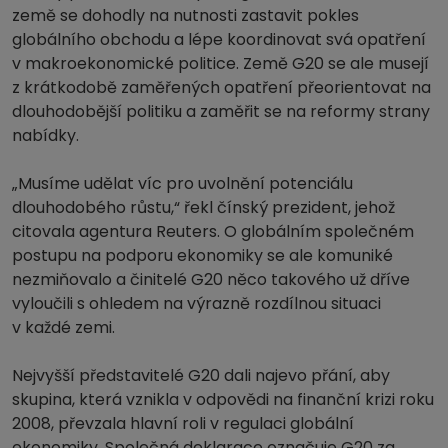
země se dohodly na nutnosti zastavit pokles
globálního obchodu a lépe koordinovat svá opatření
v makroekonomické politice. Země G20 se ale musejí
z krátkodobě zaměřených opatření přeorientovat na
dlouhodobější politiku a zaměřit se na reformy strany
nabídky.
„Musíme udělat víc pro uvolnění potenciálu
dlouhodobého růstu,“ řekl čínský prezident, jehož
citovala agentura Reuters. O globálním společném
postupu na podporu ekonomiky se ale komuniké
nezmiňovalo a činitelé G20 něco takového už dříve
vyloučili s ohledem na výrazně rozdílnou situaci
v každé zemi.
Nejvyšší představitelé G20 dali najevo přání, aby
skupina, která vznikla v odpovědi na finanční krizi roku
2008, převzala hlavní roli v regulaci globální
ekonomiky. Společná deklarace označuje G20 za