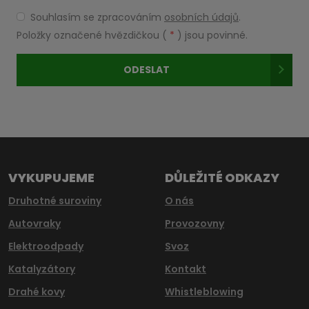
Souhlasím se zpracováním
osobních údajů
.
Souhlasím
se
Položky označené hvězdičkou (
*
) jsou povinné.
zpracováním
osobních
ODESLAT
údajů
.
Formulář
se
nepodařilo
odeslat.
VYKUPUJEME
DŮLEŽITÉ ODKAZY
Druhotné suroviny
O nás
Autovraky
Provozovny
Elektroodpady
Svoz
Katalyzátory
Kontakt
Drahé kovy
Whistleblowing