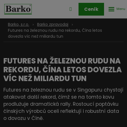
Rozbale
Přihlášení
Ceník
menu
do
klienstké
Barko, s.r.o.
Barko zpravodaj
zóny
Futures na železnou rudu na rekordu, Čína letos
dovezla víc než miliardu tun
FUTURES NA ŽELEZNOU RUDU NA
REKORDU, ČÍNA LETOS DOVEZLA
VÍC NEŽ MILIARDU TUN
Futures na železnou rudu se v Singapuru chystají
atakovat další rekord, čímž se na tomto kovu
prodlužuje dramatická rally. Rostoucí poptávku
čínských výrobců oceli reflektují i robustní data
o dovozu v Číně.