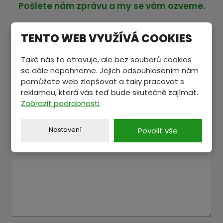
Pošlete nám zprávu a my se vám ozveme.
TENTO WEB VYUŽÍVÁ COOKIES
Jméno a příjmení
*
Také nás to otravuje, ale bez souborů cookies
se dále nepohneme. Jejich odsouhlasením nám
pomůžete web zlepšovat a taky pracovat s
E-mail
*
reklamou, která vás teď bude skutečně zajímat.
Zobrazit podrobnosti
Nastavení
Povolit vše
Text zprávy
*