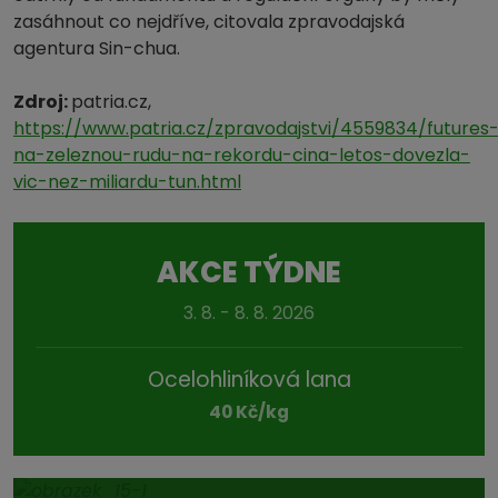
zasáhnout co nejdříve, citovala zpravodajská
agentura Sin-chua.
Zdroj:
patria.cz,
https://www.patria.cz/zpravodajstvi/4559834/futures
na-zeleznou-rudu-na-rekordu-cina-letos-dovezla-
vic-nez-miliardu-tun.html
AKCE TÝDNE
3. 8. - 8. 8. 2026
Ocelohliníková lana
40 Kč/kg