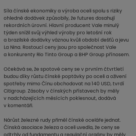
Síla čínské ekonomiky a výroba oceli spolu s riziky
ohledně dodávek způsobily, že futures dosahují
rekordních úrovní. Hlavní producent Vale minulý
týden snížil svůj výhled výroby pro letošní rok
a brazilské dodávky váznou kvůli období dešťů a jevu
La Nina. Rostoucí ceny jsou pro společnost Vale
a konkurenty Rio Tinto Group a BHP Group přínosem.
Očekává se, že spotové ceny se v prvním čtvrtletí
budou díky růstu čínské poptávky po oceli a oživení
spotřeby mimo Čínu obchodovat na 140 USD, tvrdí
Citigroup. Zásoby v čínských přístavech by měly
v nadcházejících měsících poklesnout, dodává
v komentáři.
Nárůst železné rudy přiměl čínské oceláře jednat.
Čínská asociace železa a oceli uvedla, že ceny se
odtrhly od fundamentu a regulační orgány by měly