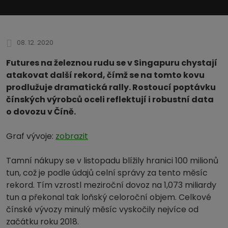
08. 12. 2020
Futures na železnou rudu se v Singapuru chystají
atakovat další rekord, čímž se na tomto kovu
prodlužuje dramatická rally. Rostoucí poptávku
čínských výrobců oceli reflektují i robustní data
o dovozu v Číně.
Graf vývoje:
zobrazit
Tamní nákupy se v listopadu blížily hranici 100 milionů
tun, což je podle údajů celní správy za tento měsíc
rekord. Tím vzrostl meziroční dovoz na 1,073 miliardy
tun a překonal tak loňský celoroční objem. Celkové
čínské vývozy minulý měsíc vyskočily nejvíce od
začátku roku 2018.