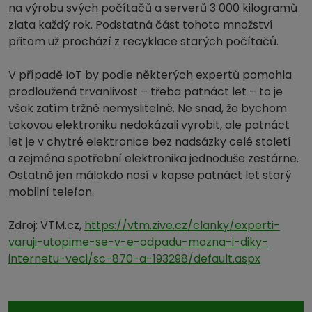
na výrobu svých počítačů a serverů 3 000 kilogramů
zlata každý rok. Podstatná část tohoto množství
přitom už prochází z recyklace starých počítačů.
V případě IoT by podle některých expertů pomohla
prodloužená trvanlivost – třeba patnáct let – to je
však zatím tržně nemyslitelné. Ne snad, že bychom
takovou elektroniku nedokázali vyrobit, ale patnáct
let je v chytré elektronice bez nadsázky celé století
a zejména spotřební elektronika jednoduše zestárne.
Ostatně jen málokdo nosí v kapse patnáct let starý
mobilní telefon.
Zdroj: VTM.cz,
https://vtm.zive.cz/clanky/experti-
varuji-utopime-se-v-e-odpadu-mozna-i-diky-
internetu-veci/sc-870-a-193298/default.aspx