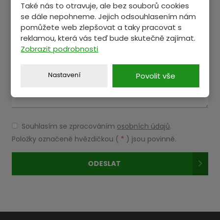
Také nás to otravuje, ale bez souborů cookies
se dále nepohneme. Jejich odsouhlasením nám
Text zprávy
*
pomůžete web zlepšovat a taky pracovat s
reklamou, která vás teď bude skutečně zajímat.
Zobrazit podrobnosti
Nastavení
Povolit vše
Souhlasím se zpracováním
osobních údajů
.
Souhlasím
se
Položky označené hvězdičkou (
*
) jsou povinné.
zpracováním
osobních
ODESLAT
údajů
.
Formulář
se
nepodařilo