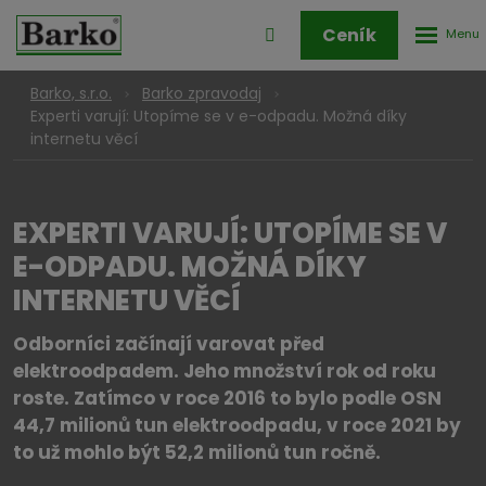
Rozbale
Přihlášení
Ceník
menu
do
klienstké
Barko, s.r.o.
Barko zpravodaj
zóny
Experti varují: Utopíme se v e-odpadu. Možná díky
internetu věcí
EXPERTI VARUJÍ: UTOPÍME SE V
E-ODPADU. MOŽNÁ DÍKY
INTERNETU VĚCÍ
Odborníci začínají varovat před
elektroodpadem. Jeho množství rok od roku
roste. Zatímco v roce 2016 to bylo podle OSN
44,7 milionů tun elektroodpadu, v roce 2021 by
to už mohlo být 52,2 milionů tun ročně.