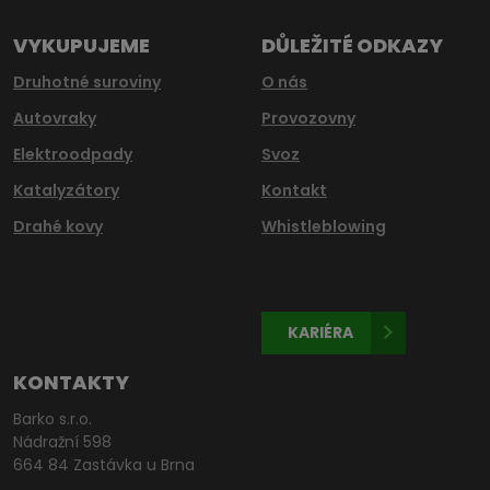
odeslat.
VYKUPUJEME
DŮLEŽITÉ ODKAZY
Druhotné suroviny
O nás
Autovraky
Provozovny
Elektroodpady
Svoz
Katalyzátory
Kontakt
Drahé kovy
Whistleblowing
KARIÉRA
KONTAKTY
Barko s.r.o.
Nádražní 598
664 84 Zastávka u Brna