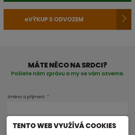
e
VÝKUP S ODVOZEM
MÁTE NĚCO NA SRDCI?
Pošlete nám zprávu a my se vám ozveme.
Jméno a příjmení
*
E-mail
*
TENTO WEB VYUŽÍVÁ COOKIES