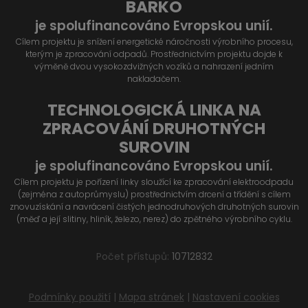
BARKO
je spolufinancováno Evropskou unií.
Cílem projektu je snížení energetické náročnosti výrobního procesu,
kterým je zpracování odpadů. Prostřednictvím projektu dojde k
výměně dvou vysokozdvižných vozíků a nahrazení jedním
nakladačem.
TECHNOLOGICKÁ LINKA NA
ZPRACOVÁNÍ DRUHOTNÝCH
SUROVIN
je spolufinancováno Evropskou unií.
Cílem projektu je pořízení linky sloužící ke zpracování elektroodpadu
(zejména z autoprůmyslu) prostřednictvím drcení a třídění s cílem
znovuzískání a navrácení čistých jednodruhových druhotných surovin
(měď a její slitiny, hliník, železo, nerez) do zpětného výrobního cyklu.
Počet přístupů:
10712832
Podmínky použití
|
Mapa stránek
|
Nastavení cookies