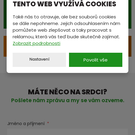
TENTO WEB VYUŽÍVÁ COOKIES
CENÍK
Také nás to otravuje, ale bez souborů cookies
se dále nepohneme. Jejich odsouhlasením nám
pomůžete web zlepšovat a taky pracovat s
reklamou, která vás teď bude skutečně zajímat.
Zobrazit podrobnosti
e
VÝKUP S ODVOZEM
Nastavení
Povolit vše
MÁTE NĚCO NA SRDCI?
Pošlete nám zprávu a my se vám ozveme.
Jméno a příjmení
*