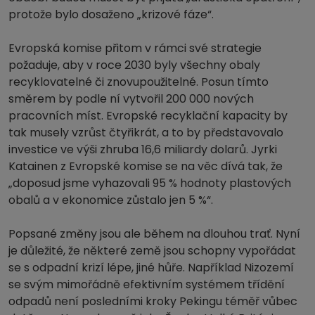
protože bylo dosaženo „krizové fáze“.
Evropská komise přitom v rámci své strategie
požaduje, aby v roce 2030 byly všechny obaly
recyklovatelné či znovupoužitelné. Posun tímto
směrem by podle ní vytvořil 200 000 nových
pracovních míst. Evropské recyklační kapacity by
tak musely vzrůst čtyřikrát, a to by představovalo
investice ve výši zhruba 16,6 miliardy dolarů. Jyrki
Katainen z Evropské komise se na věc dívá tak, že
„doposud jsme vyhazovali 95 % hodnoty plastových
obalů a v ekonomice zůstalo jen 5 %“.
Popsané změny jsou ale během na dlouhou trať. Nyní
je důležité, že některé země jsou schopny vypořádat
se s odpadní krizí lépe, jiné hůře. Například Nizozemí
se svým mimořádně efektivním systémem třídění
odpadů není posledními kroky Pekingu téměř vůbec