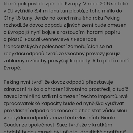
které pak poslala zpět do Evropy. V roce 2016 se také
v EU vytřídilo 8,4 milionu tun plastů, z toho mířilo do
Číny 1,6 tuny. Jenže na konci minulého roku Peking
rozhodl, že dovoz odpadu z jiných zemí bude omezen
a Evropa již nyní bojuje s rostoucími horami papíru
a plastů. Pascal Gennevieve z Federace
francouzských společností zaměřujících se na
recyklaci odpadů tvrdí, že všechny provozy jsou již
zahlceny a zásoby převyšují kapacity. A to platí o celé
Evropě.
Peking nyní tvrdí, že dovoz odpadů představuje
zdravotní riziko a ohrožení životního prostředí, a tudíž
zavedl zmíněná striktní omezení těchto importů. Své
zpracovatelské kapacity bude od nynějška využívat
pro vlastní odpad a dokonce se chce stát vůdčí silou
v recyklaci odpadů. Jenže těch vlastních. Nicole
Couder ze společnosti Suez tvrdí, že v krátkém
období budou muset být přijata „drastická opatření“,