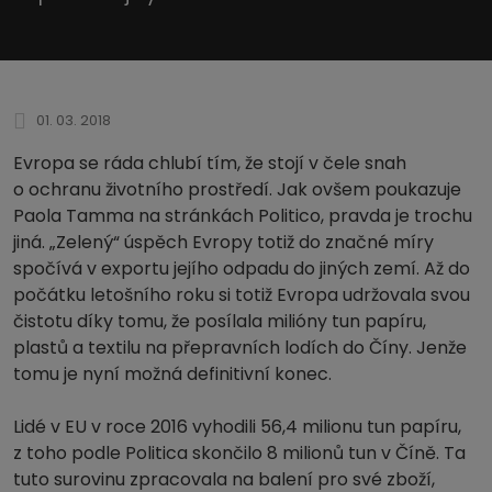
01. 03. 2018
Evropa se ráda chlubí tím, že stojí v čele snah
o ochranu životního prostředí. Jak ovšem poukazuje
Paola Tamma na stránkách Politico, pravda je trochu
jiná. „Zelený“ úspěch Evropy totiž do značné míry
spočívá v exportu jejího odpadu do jiných zemí. Až do
počátku letošního roku si totiž Evropa udržovala svou
čistotu díky tomu, že posílala milióny tun papíru,
plastů a textilu na přepravních lodích do Číny. Jenže
tomu je nyní možná definitivní konec.
Lidé v EU v roce 2016 vyhodili 56,4 milionu tun papíru,
z toho podle Politica skončilo 8 milionů tun v Číně. Ta
tuto surovinu zpracovala na balení pro své zboží,