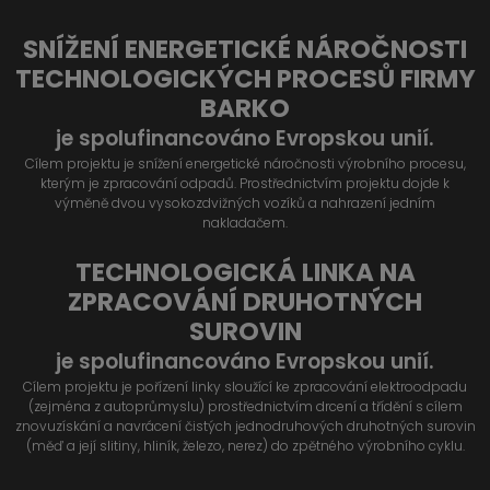
SNÍŽENÍ ENERGETICKÉ NÁROČNOSTI
TECHNOLOGICKÝCH PROCESŮ FIRMY
BARKO
je spolufinancováno Evropskou unií.
Cílem projektu je snížení energetické náročnosti výrobního procesu,
kterým je zpracování odpadů. Prostřednictvím projektu dojde k
výměně dvou vysokozdvižných vozíků a nahrazení jedním
nakladačem.
TECHNOLOGICKÁ LINKA NA
ZPRACOVÁNÍ DRUHOTNÝCH
SUROVIN
je spolufinancováno Evropskou unií.
Cílem projektu je pořízení linky sloužící ke zpracování elektroodpadu
(zejména z autoprůmyslu) prostřednictvím drcení a třídění s cílem
znovuzískání a navrácení čistých jednodruhových druhotných surovin
(měď a její slitiny, hliník, železo, nerez) do zpětného výrobního cyklu.