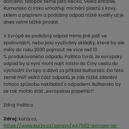
dotčeno. Naopak země jako Řecko, Velká Británie,
Rumunsko či Irsko umožňují míchání plastů s kovy,
sklem a papírem a podobný odpad nízké kvality už je
dnes velmi těžké prodat.
V Evropě se podobný odpad mimo jiné pálí ve
spalovnách, nebo jsou využívány skládky, které by ale
měly do roku 2030 pojmout ne více než 10
% produkovaného odpadu. Politico tvrdí, že evropský
odpad by si nyní mohl najít místo do Číny cestu do
východní Evropy a dává za příklad Bulharsko. Do této
země míří velká část odpadů, je zde nízké zdanění
tohoto způsobu nakládání s odpadem. Bulharsko by
se tak mohlo stát „evropskou popelnicí“.
Zdroj: Politico
Zdroj:
kurzy.cz,
https://www.kurzy.cz/zpravy/447502-evropa-se-