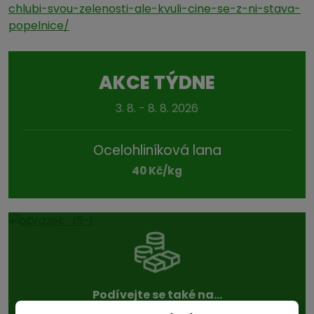
chlubi-svou-zelenosti-ale-kvuli-cine-se-z-ni-stava-
popelnice/
AKCE TÝDNE
3. 8. - 8. 8. 2026
Ocelohliníková lana
40 Kč/kg
Podívejte se také na...
aktuální ceny v sekci