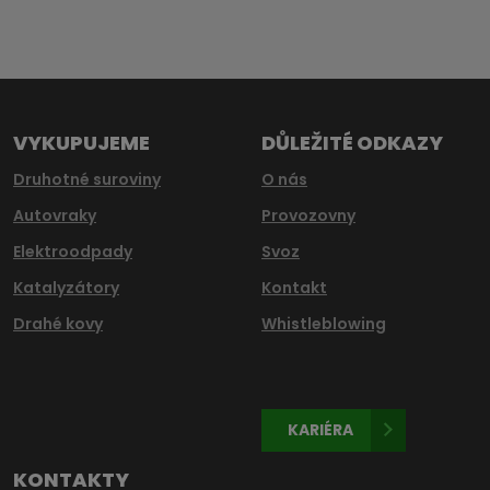
Formulář
se
nepodařilo
odeslat.
VYKUPUJEME
DŮLEŽITÉ ODKAZY
Druhotné suroviny
O nás
Autovraky
Provozovny
Elektroodpady
Svoz
Katalyzátory
Kontakt
Drahé kovy
Whistleblowing
KARIÉRA
KONTAKTY