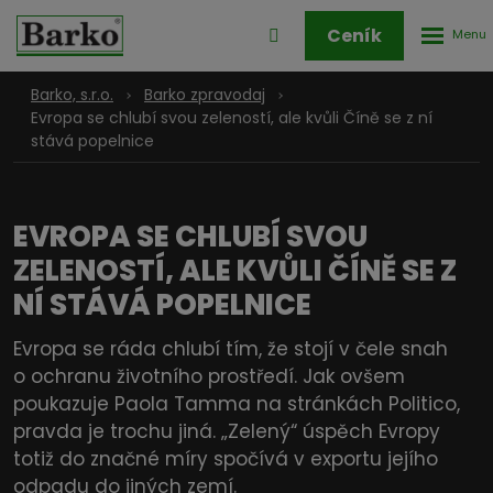
Rozbale
Přihlášení
Ceník
menu
do
klienstké
Barko, s.r.o.
Barko zpravodaj
zóny
Evropa se chlubí svou zeleností, ale kvůli Číně se z ní
stává popelnice
EVROPA SE CHLUBÍ SVOU
ZELENOSTÍ, ALE KVŮLI ČÍNĚ SE Z
NÍ STÁVÁ POPELNICE
Evropa se ráda chlubí tím, že stojí v čele snah
o ochranu životního prostředí. Jak ovšem
poukazuje Paola Tamma na stránkách Politico,
pravda je trochu jiná. „Zelený“ úspěch Evropy
totiž do značné míry spočívá v exportu jejího
odpadu do jiných zemí.