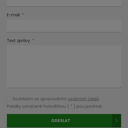
E-mail
*
Text zprávy
*
Souhlasím se zpracováním
osobních údajů
.
Souhlasím
se
Položky označené hvězdičkou (
*
) jsou povinné.
zpracováním
osobních
ODESLAT
údajů
.