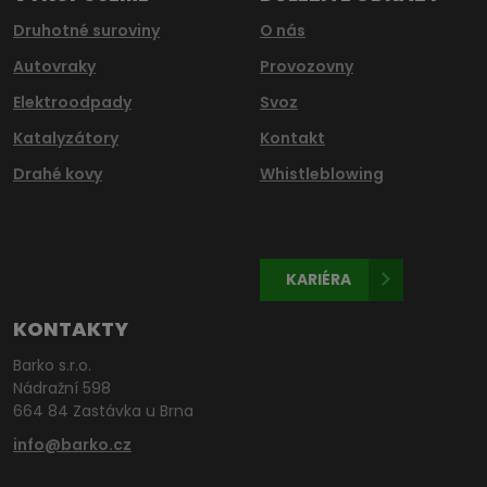
Druhotné suroviny
O nás
Autovraky
Provozovny
Elektroodpady
Svoz
Katalyzátory
Kontakt
Drahé kovy
Whistleblowing
KARIÉRA
KONTAKTY
Barko s.r.o.
Nádražní 598
664 84 Zastávka u Brna
info@barko.cz