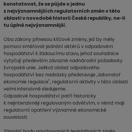
konstatovat, že se půjde o jednu
z nejvýznamnějších regulatorních změn v této
oblasti v novodobé historii České republiky, ne-li
tu úplně nejvýznamnější.
Oba zákony přinesou klíčové změny, jež by měly
pomoci směřovat jednání aktérů v odpadovém
hospodářství k žádoucímu stavu, jehož souřadnice
vytyčují především závazné nadnárodní požadavky
Evropské unie. Jelikož oblast odpadového
hospodářství bez nadsázky představuje ,,laboratoř
ekonomie regulace", regulatorní aktivity v této oblasti
velmi intenzivně sledujeme.
Odpadové hospodářství patří historicky
k nejintenzivněji regulovaným odvětvím, v němž mají
regulatorní opatření významné ekonomické
souvislosti.
Zásadní body navrhovaných legislativních změn