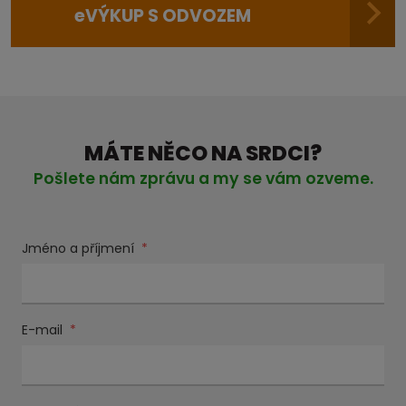
e
VÝKUP S ODVOZEM
MÁTE NĚCO NA SRDCI?
Pošlete nám zprávu a my se vám ozveme.
Jméno a příjmení
*
E-mail
*