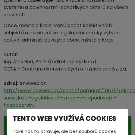
zpětného odběru jde ruku v ruce s nastavením
systému a povinnostmi jednotlivých aktérů na všech
úrovních.
Obce, města a kraje: Větší počet kolektivních
subjektů a rozšiřující se legislativní nároky vytváří
aditivní administrativu pro obce, města a kraje.
Autor:
Ing. Aleš Rod, Ph.D. (ředitel pro výzkum)
CETA - Centrum ekonomických a tržních analýz, z.ú.
Zdroj:
enviweb.cz,
http://www.enviweb.cz/clanek/paragraf/106717/ekon
souvislosti-legislativnich-zmen-v-odpadovem-
hospodarstvi
TENTO WEB VYUŽÍVÁ COOKIES
AKCE TÝDNE
Také nás to otravuje, ale bez souborů cookies