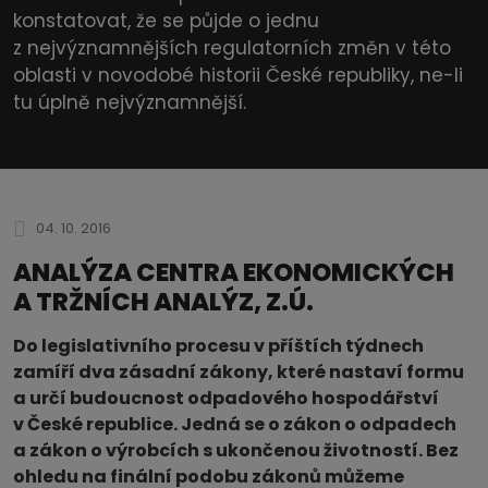
konstatovat, že se půjde o jednu
z nejvýznamnějších regulatorních změn v této
oblasti v novodobé historii České republiky, ne-li
tu úplně nejvýznamnější.
04. 10. 2016
ANALÝZA CENTRA EKONOMICKÝCH
A TRŽNÍCH ANALÝZ, Z.Ú.
Do legislativního procesu v příštích týdnech
zamíří dva zásadní zákony, které nastaví formu
a určí budoucnost odpadového hospodářství
v České republice. Jedná se o zákon o odpadech
a zákon o výrobcích s ukončenou životností. Bez
ohledu na finální podobu zákonů můžeme