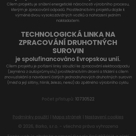
Cílem projektu je snížení energetické náročnosti výrobního procesu,
kterým je zpracování odpadů. Prostřednictvím projektu dojde k
výměně dvou vysokozdvižných vozíků a nahrazení jedním
nakladačem.
TECHNOLOGICKÁ LINKA NA
ZPRACOVÁNÍ DRUHOTNÝCH
SUROVIN
je spolufinancováno Evropskou unií.
Cílem projektu je pořízení linky sloužící ke zpracování elektroodpadu
(zejména z autoprůmyslu) prostřednictvím drcení a třídění s cílem
znovuzískání a navrácení čistých jednodruhových druhotných surovin
(měď a její slitiny, hliník, železo, nerez) do zpětného výrobního cyklu.
Počet přístupů:
10730522
Podmínky použití
|
Mapa stránek
|
Nastavení cookies
© 2026, Barko, s.r.o. - všechna práva vyhrazena