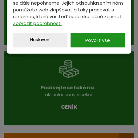
se dále nepohneme. Jejich odsouhlasením nám
10. 8. - 15. 8. 2026
pomůžete web zlepšovat a taky pracovat s
reklamou, která vás teď bude skutečně zajímat.
Olovo - kus, trubky, mašle
Zobrazit podrobnosti
35 Kč/kg
Nastavení
Povolit vše
Podívejte se také na...
aktuální ceny v sekci
CENÍK