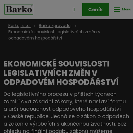
Rozbale
Přihlášení
Ceník
menu
do
klienstké
Barko, s.r.o.
Barko zpravodaj
zóny
Ekonomické souvislosti legislativních změn v
odpadovém hospodářství
EKONOMICKÉ SOUVISLOSTI
LEGISLATIVNÍCH ZMĚN V
ODPADOVÉM HOSPODÁŘSTVÍ
Do legislativního procesu v příštích týdnech
zamíří dva zásadní zákony, které nastaví formu
a určí budoucnost odpadového hospodářství
v České republice. Jedná se o zákon o odpadech
a zákon o výrobcích s ukončenou životností. Bez
ohledu na finální podobu zákonů můžeme