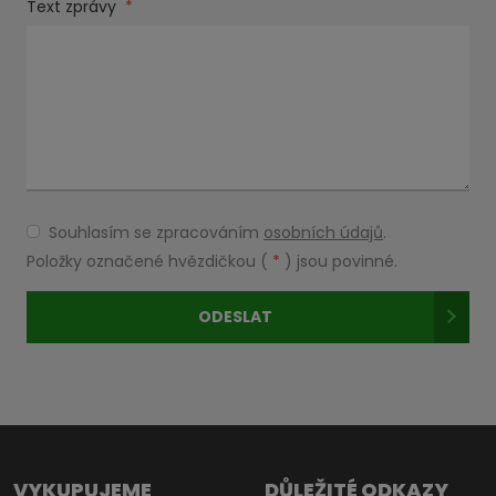
Text zprávy
*
Souhlasím se zpracováním
osobních údajů
.
Souhlasím
se
Položky označené hvězdičkou (
*
) jsou povinné.
zpracováním
osobních
ODESLAT
údajů
.
Formulář
se
nepodařilo
odeslat.
VYKUPUJEME
DŮLEŽITÉ ODKAZY