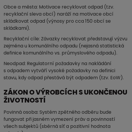
Obce a města: Motivace recyklovat odpad (tzv.
recyklační sleva obcí) naráží na motivace obcí
skládkovat odpad (výnosy pro cca 150 obcí se
skládkami).
Recyklační cíle: Závazky recyklovat představují výzvu
zejména u komunálního odpadu (nejasná statistická
definice komunálního vs. průmyslového odpadu).
Neodpad: Regulatorní požadavky na nakládání
s odpadem vytváří vysoké požadavky na definici
stavu, kdy odpad přestává být odpadem (tzv. EoW).
ZÁKON O VÝROBCÍCH S UKONČENOU
ŽIVOTNOSTÍ
Povinná osoba: Systém zpětného odběru bude
fungovat při jasném vymezení práv a povinností
všech subjektů (sběrná síť a pozitivní hodnota