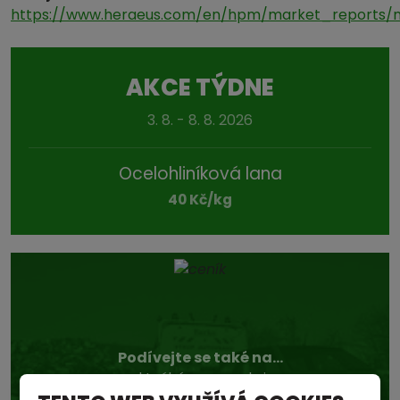
https://www.heraeus.com/en/hpm/market_reports/m
AKCE TÝDNE
3. 8. - 8. 8. 2026
Ocelohliníková lana
40 Kč/kg
Podívejte se také na...
aktuální ceny v sekci