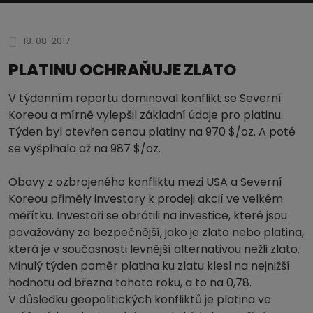
18. 08. 2017
PLATINU OCHRAŇUJE ZLATO
V týdenním reportu dominoval konflikt se Severní
Koreou a mírně vylepšil základní údaje pro platinu.
Týden byl otevřen cenou platiny na 970 $/oz. A poté
se vyšplhala až na 987 $/oz.
Obavy z ozbrojeného konfliktu mezi USA a Severní
Koreou přiměly investory k prodeji akcií ve velkém
měřítku. Investoři se obrátili na investice, které jsou
považovány za bezpečnější, jako je zlato nebo platina,
která je v současnosti levnější alternativou nežli zlato.
Minulý týden poměr platina ku zlatu klesl na nejnižší
hodnotu od března tohoto roku, a to na 0,78.
V důsledku geopolitických konfliktů je platina ve