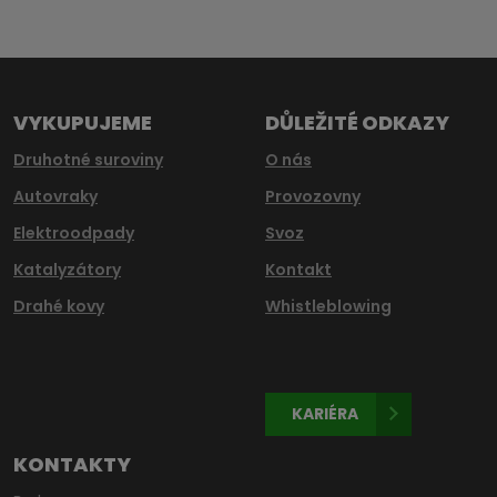
se
nepodařilo
odeslat.
VYKUPUJEME
DŮLEŽITÉ ODKAZY
Druhotné suroviny
O nás
Autovraky
Provozovny
Elektroodpady
Svoz
Katalyzátory
Kontakt
Drahé kovy
Whistleblowing
KARIÉRA
KONTAKTY