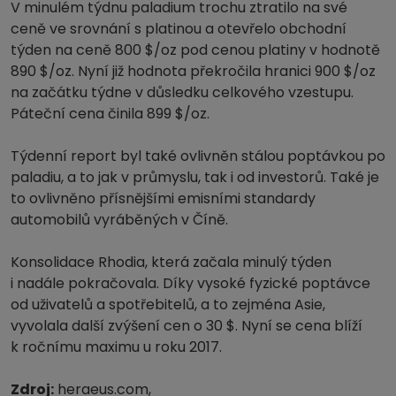
V minulém týdnu paladium trochu ztratilo na své
ceně ve srovnání s platinou a otevřelo obchodní
týden na ceně 800 $/oz pod cenou platiny v hodnotě
890 $/oz. Nyní již hodnota překročila hranici 900 $/oz
na začátku týdne v důsledku celkového vzestupu.
Páteční cena činila 899 $/oz.
Týdenní report byl také ovlivněn stálou poptávkou po
paladiu, a to jak v průmyslu, tak i od investorů. Také je
to ovlivněno přísnějšími emisními standardy
automobilů vyráběných v Číně.
Konsolidace Rhodia, která začala minulý týden
i nadále pokračovala. Díky vysoké fyzické poptávce
od uživatelů a spotřebitelů, a to zejména Asie,
vyvolala další zvýšení cen o 30 $. Nyní se cena blíží
k ročnímu maximu u roku 2017.
Zdroj:
heraeus.com,