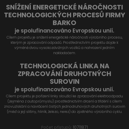
SNÍŽENÍ ENERGETICKÉ NÁROČNOSTI
TECHNOLOGICKÝCH PROCESŮ FIRMY
BARKO
je spolufinancováno Evropskou unií.
Cílem projektu je snížení energetické náročnosti výrobního procesu,
kterým je zpracování odpadů. Prostřednictvím projektu dojde k
výměně dvou vysokozdvižných vozíků a nahrazení jedním
nakladačem.
TECHNOLOGICKÁ LINKA NA
ZPRACOVÁNÍ DRUHOTNÝCH
SUROVIN
je spolufinancováno Evropskou unií.
Cílem projektu je pořízení linky sloužící ke zpracování elektroodpadu
(zejména z autoprůmyslu) prostřednictvím drcení a třídění s cílem
znovuzískání a navrácení čistých jednodruhových druhotných surovin
(měď a její slitiny, hliník, železo, nerez) do zpětného výrobního cyklu.
Počet přístupů:
10711871