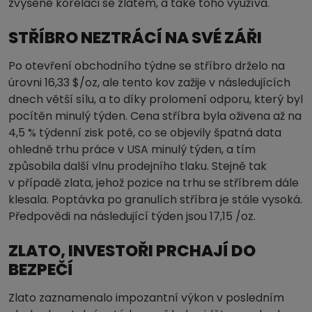
zvýšené korelaci se zlatem, a také toho využívá.
STŘÍBRO NEZTRÁCÍ NA SVÉ ZÁŘI
Po otevření obchodního týdne se stříbro drželo na
úrovni 16,33 $/oz, ale tento kov zažije v následujících
dnech větší sílu, a to díky prolomení odporu, který byl
pocítěn minulý týden. Cena stříbra byla oživena až na
4,5 % týdenní zisk poté, co se objevily špatná data
ohledně trhu práce v USA minulý týden, a tím
způsobila další vlnu prodejního tlaku. Stejně tak
v případě zlata, jehož pozice na trhu se stříbrem dále
klesala. Poptávka po granulích stříbra je stále vysoká.
Předpovědi na následující týden jsou 17,15 /oz.
ZLATO, INVESTOŘI PRCHAJÍ DO
BEZPEČÍ
Zlato zaznamenalo impozantní výkon v posledním