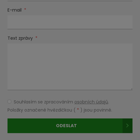
E-mail
*
Text zprávy
*
Souhlasím se zpracováním
osobních údajů
.
Souhlasím
se
Položky označené hvězdičkou (
*
) jsou povinné.
zpracováním
osobních
ODESLAT
údajů
.
Formulář