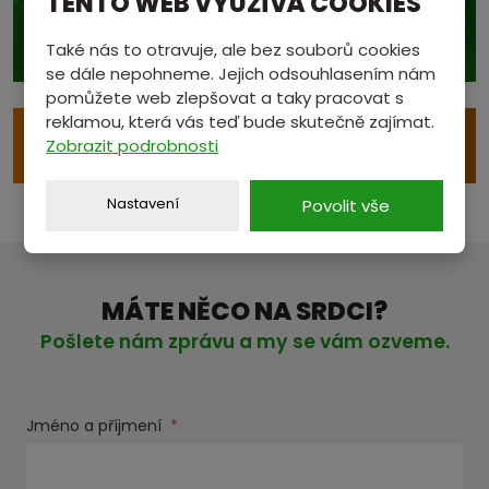
TENTO WEB VYUŽÍVÁ COOKIES
CENÍK
Také nás to otravuje, ale bez souborů cookies
se dále nepohneme. Jejich odsouhlasením nám
pomůžete web zlepšovat a taky pracovat s
reklamou, která vás teď bude skutečně zajímat.
e
VÝKUP S ODVOZEM
Zobrazit podrobnosti
Nastavení
Povolit vše
MÁTE NĚCO NA SRDCI?
Pošlete nám zprávu a my se vám ozveme.
Jméno a příjmení
*