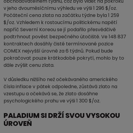
obchodovatelném týdnu, což bylo vidět na pokroku
v jeho dvouměsíčnímu výhledu ve výši 1 296 $/oz.
Počáteční cena zlata na začátku týdne byla 1 259
$/oz. Vzhledem k rostoucímu politickému napětí
napříč Severní Koreou se jí podařilo přesvědčivě
podtrhnout pověst bezpečného útočiště. Ve 148 837
kontraktech dosáhly čisté termínované pozice
COMEX nejvyšší úrovně za 6 týdnů. Pokud bude
pokračovat pouze krátkodobé pokrytí, mohlo by to
dále zvýšit cenu zlata.
V důsledku nižšího než očekávaného amerického
čísla inflace v pátek odpoledne, zůstává zlato na
vzestupu a očekává se, že zlato dosáhne
psychologického prahu ve výši 1 300 $/oz.
PALADIUM SI DRŽÍ SVOU VYSOKOU
ÚROVEŇ