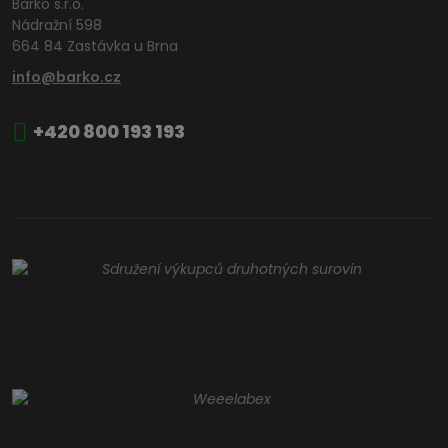
Barko s.r.o.
Nádražní 598
664 84 Zastávka u Brna
info@barko.cz
+420 800 193 193