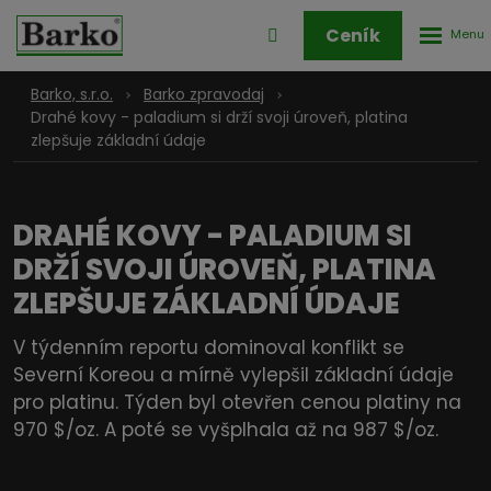
Rozbale
Přihlášení
Ceník
menu
do
klienstké
Barko, s.r.o.
Barko zpravodaj
zóny
Drahé kovy - paladium si drží svoji úroveň, platina
zlepšuje základní údaje
DRAHÉ KOVY - PALADIUM SI
DRŽÍ SVOJI ÚROVEŇ, PLATINA
ZLEPŠUJE ZÁKLADNÍ ÚDAJE
V týdenním reportu dominoval konflikt se
Severní Koreou a mírně vylepšil základní údaje
pro platinu. Týden byl otevřen cenou platiny na
970 $/oz. A poté se vyšplhala až na 987 $/oz.