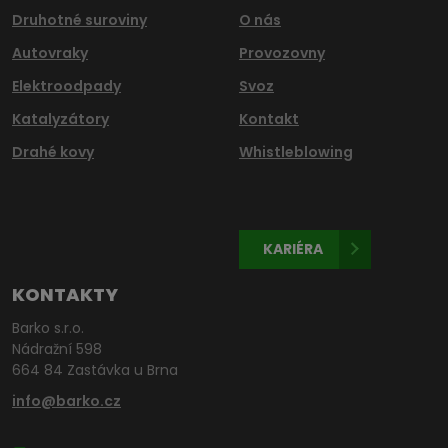
Druhotné suroviny
O nás
Autovraky
Provozovny
Elektroodpady
Svoz
Katalyzátory
Kontakt
Drahé kovy
Whistleblowing
KARIÉRA
KONTAKTY
Barko s.r.o.
Nádražní 598
664 84 Zastávka u Brna
info@barko.cz