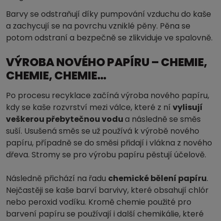
Barvy se odstraňují díky pumpování vzduchu do kaše
a zachycují se na povrchu vzniklé pěny. Pěna se
potom odstraní a bezpečně se zlikviduje ve spalovně.
VÝROBA NOVÉHO PAPÍRU – CHEMIE,
CHEMIE, CHEMIE…
Po procesu recyklace začíná výroba nového papíru,
kdy se kaše rozvrství mezi válce, které z ní
vylisují
veškerou přebytečnou vodu
a následně se směs
suší. Usušená směs se už používá k výrobě nového
papíru, případně se do směsi přidají i vlákna z nového
dřeva. Stromy se pro výrobu papíru pěstují účelově.
Následně přichází na řadu
chemické bělení papíru
.
Nejčastěji se kaše barví barvivy, které obsahují chlór
nebo peroxid vodíku. Kromě chemie použité pro
barvení papíru se používají i další chemikálie, které