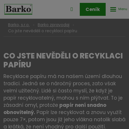
Rozbale
Přihlášení
Ceník
menu
do
klienstké
Barko, s.r.o.
Barko zpravodaj
zóny
Co jste nevěděli o recyklaci papíru
CO JSTE NEVĚDĚLI O RECYKLACI
PAPÍRU
Recyklace papíru má na našem území dlouhou
tradici. Jedná se o náročný proces, zato však
velmi užitečný. Lidé si často myslí, že když je
papír recyklovatelný, mohou s ním plýtvat. To je
zásadní omyl, protože
papír není snadno
obnovitelný.
Papír lze recyklovat a znovu využít
pouze 7×, potom jsou již jeho vlákna natolik slabá
a krátká, že není vhodný pro další použití.