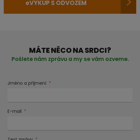
e
VÝKUP S ODVOZEM
MÁTE NĚCO NA SRDCI?
Pošlete nám zprávu a my se vám ozveme.
Jméno a příjmení
*
E-mail
*
Text zprávy
*