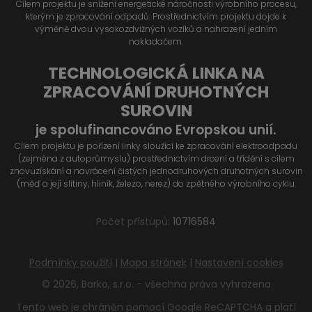
Cílem projektu je snížení energetické náročnosti výrobního procesu,
kterým je zpracování odpadů. Prostřednictvím projektu dojde k
výměně dvou vysokozdvižných vozíků a nahrazení jedním
nakladačem.
TECHNOLOGICKÁ LINKA NA
ZPRACOVÁNÍ DRUHOTNÝCH
SUROVIN
je spolufinancováno Evropskou unií.
Cílem projektu je pořízení linky sloužící ke zpracování elektroodpadu
(zejména z autoprůmyslu) prostřednictvím drcení a třídění s cílem
znovuzískání a navrácení čistých jednodruhových druhotných surovin
(měď a její slitiny, hliník, železo, nerez) do zpětného výrobního cyklu.
Počet přístupů:
10716584
Podmínky použití
|
Mapa stránek
|
Nastavení cookies
© 2026, Barko, s.r.o. - všechna práva vyhrazena
Tento web je chráněn pomocí Google ReCAPTCHA a platí