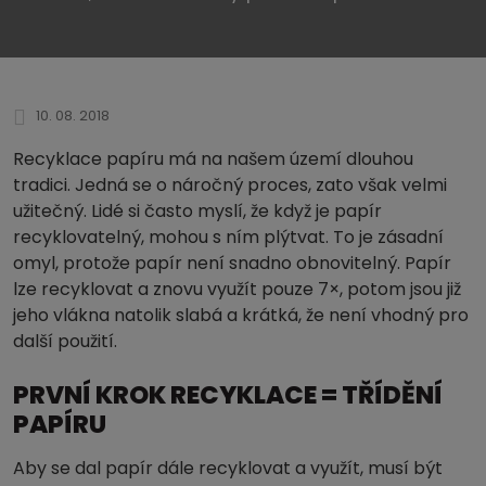
10. 08. 2018
Recyklace papíru má na našem území dlouhou
tradici. Jedná se o náročný proces, zato však velmi
užitečný. Lidé si často myslí, že když je papír
recyklovatelný, mohou s ním plýtvat. To je zásadní
omyl, protože papír není snadno obnovitelný. Papír
lze recyklovat a znovu využít pouze 7×, potom jsou již
jeho vlákna natolik slabá a krátká, že není vhodný pro
další použití.
PRVNÍ KROK RECYKLACE = TŘÍDĚNÍ
PAPÍRU
Aby se dal papír dále recyklovat a využít, musí být