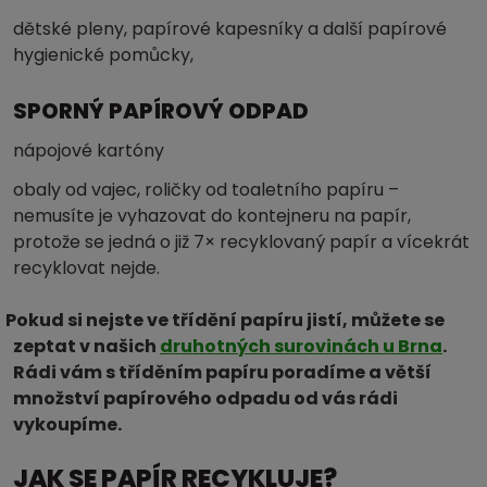
dětské pleny, papírové kapesníky a další papírové
hygienické pomůcky,
SPORNÝ PAPÍROVÝ ODPAD
nápojové kartóny
obaly od vajec, roličky od toaletního papíru –
nemusíte je vyhazovat do kontejneru na papír,
protože se jedná o již 7× recyklovaný papír a vícekrát
recyklovat nejde.
Pokud si nejste ve třídění papíru jistí, můžete se
zeptat v našich
druhotných surovinách u Brna
.
Rádi vám s tříděním papíru poradíme a větší
množství papírového odpadu od vás rádi
vykoupíme.
JAK SE PAPÍR RECYKLUJE?