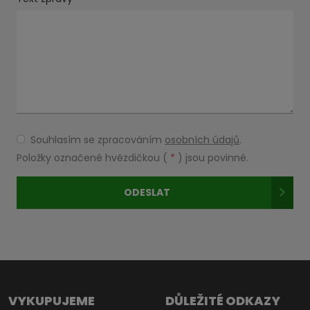
Souhlasím se zpracováním
osobních údajů
.
Souhlasím
se
Položky označené hvězdičkou (
*
) jsou povinné.
zpracováním
osobních
ODESLAT
údajů
.
Formulář
se
nepodařilo
odeslat.
VYKUPUJEME
DŮLEŽITÉ ODKAZY