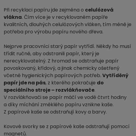
Při recyklaci papíru jde zejména o
celulózová
vlákna
. Čím více je v recyklovaném papíře
kvalitních, dlouhých celulózových vláken, tím méně je
potřeba pro výrobu papíru nového dřeva.
Nejprve pracovníci starý papír vytřídí. Někdy ho musí
třídit ručně, aby odstranili papír, který je
nerecyklovatelný. Z hromad se odstraňuje papír
povoskovaný, křídový, a jinak chemicky ošetřený
včetně hygienických papírových potřeb.
Vytříděný
papír jde na pás
, z kterého pokračuje
do
speciálního stroje – rozvlákňovače
.
V rozvlákňovači se papír máčí ve vodě čtvrt hodiny
a díky míchání změklého papíru vznikne kaše.
Z papírové kaše se odstraňují kovy a barvy.
Kovové svorky se z papírové kaše odstraňují pomocí
magnetů.