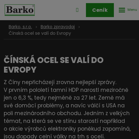
Rozbale
Přihlášení
Ceník
menu
do
klienstké
Barko, s.r.o.
Barko zpravodaj
zóny
Čínská ocel se valí do Evropy
ČÍNSKÁ OCEL SE VALÍ DO
EVROPY
Z Číny nepřicházejí zrovna nejlepší zprávy.
V prvním pololetí tamní HDP narostl meziročně
jen o 6,3 %, tedy nejméně za 27 let. Země má
své domácí problémy, a navíc válčí s USA na
poli mezinárodního obchodu. Jedním z velkých
témat, na která se ve stínu starostí například
o akcie výrobců elektroniky poněkud zapomíná,
jsou dopady celní války na trh s ocelí.