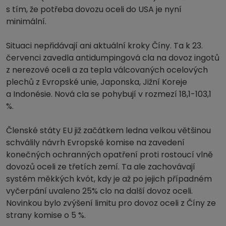
s tím, že potřeba dovozu oceli do USA je nyní
minimální.
Situaci nepřidávají ani aktuální kroky Číny. Ta k 23.
červenci zavedla antidumpingová cla na dovoz ingotů
z nerezové oceli a za tepla válcovaných ocelových
plechů z Evropské unie, Japonska, Jižní Koreje
a Indonésie. Nová cla se pohybují v rozmezí 18,1-103,1
%.
Členské státy EU již začátkem ledna velkou většinou
schválily návrh Evropské komise na zavedení
konečných ochranných opatření proti rostoucí vlně
dovozů oceli ze třetích zemí. Ta ale zachovávají
systém měkkých kvót, kdy je až po jejich případném
vyčerpání uvaleno 25% clo na další dovoz oceli.
Novinkou bylo zvýšení limitu pro dovoz oceli z Číny ze
strany komise o 5 %.