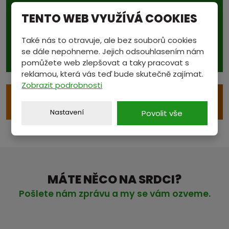
Podívejte se také na...
TENTO WEB VYUŽÍVÁ COOKIES
aktuální ceny v sekci
Také nás to otravuje, ale bez souborů cookies
CENÍK
se dále nepohneme. Jejich odsouhlasením nám
pomůžete web zlepšovat a taky pracovat s
reklamou, která vás teď bude skutečně zajímat.
Zobrazit podrobnosti
e
VÝKUP S ODVOZEM
Nastavení
Povolit vše
MÁTE NĚCO NA SRDCI?
Pošlete nám zprávu a my se vám ozveme.