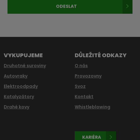
osobních
ODESLAT
údajů
.
Formulář
se
nepodařilo
odeslat.
VYKUPUJEME
DŮLEŽITÉ ODKAZY
Druhotné suroviny
O nás
Autovraky
Provozovny
Elektroodpady
Svoz
Katalyzátory
Kontakt
Drahé kovy
Whistleblowing
KARIÉRA