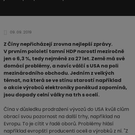
09. 09. 2019
Z Číny nepřicházejí zrovna nejlepší zprávy.
V prvním pololetí tamní HDP narostl meziročně
jen o 6,3 %, tedy nejméně za 27 let. Země má své
domácí problémy, a navíc válčí s USA na poli
mezinárodního obchodu. Jedním z velkých
témat, na která se ve stínu starostí například
o akcie výrobců elektroniky poněkud zapomíná,
jsou dopady celní války na trh s ocelí.
Čína v důsledku prodražení vývozů do USA kvůli clům
obrací svou pozornost na další trhy, například na
Evropu. To je cítit v řadě oborů. Problémy hlásí
například evropští producenti oceli a výrobků z ní. "Z