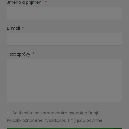
Jméno a příjmení
*
E-mail
*
Text zprávy
*
Souhlasím se zpracováním
osobních údajů
.
Souhlasím
se
Položky označené hvězdičkou (
*
) jsou povinné.
zpracováním