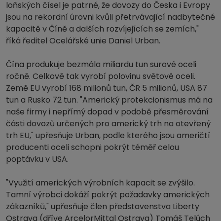
loňských čísel je patrné, že dovozy do Česka i Evropy
jsou na rekordní úrovni kvůli přetrvávající nadbytečné
kapacitě v Číně a dalších rozvíjejících se zemích,"
říká ředitel Ocelářské unie Daniel Urban.
Čína produkuje bezmála miliardu tun surové oceli
ročně. Celkově tak vyrobí polovinu světové oceli.
Země EU vyrobí 168 milionů tun, ČR 5 milionů, USA 87
tun a Rusko 72 tun. "Americký protekcionismus má na
naše firmy i nepřímý dopad v podobě přesměrování
části dovozů určených pro americký trh na otevřený
trh EU," upřesňuje Urban, podle kterého jsou američtí
producenti oceli schopni pokrýt téměř celou
poptávku v USA.
"Využití amerických výrobních kapacit se zvýšilo.
Tamní výrobci dokáží pokrýt požadavky amerických
zákazníků," upřesňuje člen představenstva Liberty
Ostrava (dříve ArcelorMittal Ostrava) Tomáš Telúch