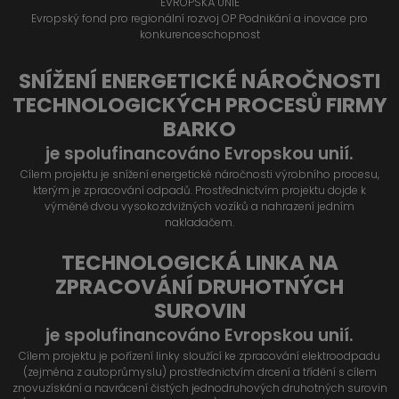
EVROPSKÁ UNIE
Evropský fond pro regionální rozvoj OP Podnikání a inovace pro
konkurenceschopnost
SNÍŽENÍ ENERGETICKÉ NÁROČNOSTI
TECHNOLOGICKÝCH PROCESŮ FIRMY
BARKO
je spolufinancováno Evropskou unií.
Cílem projektu je snížení energetické náročnosti výrobního procesu,
kterým je zpracování odpadů. Prostřednictvím projektu dojde k
výměně dvou vysokozdvižných vozíků a nahrazení jedním
nakladačem.
TECHNOLOGICKÁ LINKA NA
ZPRACOVÁNÍ DRUHOTNÝCH
SUROVIN
je spolufinancováno Evropskou unií.
Cílem projektu je pořízení linky sloužící ke zpracování elektroodpadu
(zejména z autoprůmyslu) prostřednictvím drcení a třídění s cílem
znovuzískání a navrácení čistých jednodruhových druhotných surovin