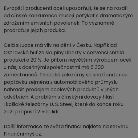
Evropští producenti oceli upozorňují, že se na rozdíl
od čínské konkurence musejí potýkat s dramatickým
zdražením emisních povolenek. To významně
prodražuje jejich produkci.
Celá situace má vliv na dění v Česku. Například
Ostravská huť ze skupiny Liberty v červenci snížila
produkci o 20 %. Je přitom největším výrobcem oceli
u nás, s dceřinými společnostmi má 6 300
zaměstnanců. Třinecké železárny se snaží sníženou
poptávku zejména z automobilového průmyslu
nahradit prodejem ocelových produktů v jiných
odvětvích. A problém s čínskými dovozy hlásí
i košické železárny U. S. Steel, které do konce roku
2021 propustí 2 500 lidí.
Další informace ze světa financí najdete na serveru
Finančnímyš.cz.