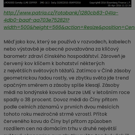
http://www.patria.cz/Fotobank/1280cb83-041a-
4db0-baaf-aa703e752821?
width=500&height=566&action=Resize&position=Cen
Měď jako kov, který se používá v rozvodech, kabelech
nebo výstavbě je obecně považována za klíčový
barometr zdraví čínského hospodářství. Zároveň je
červený kov klíčem k bohatství některých
z největších světových těžařů. Zatímco v Číně zásoby
geometrickou řadou rostly, ve zbytku světa jde trend
opačným směrem a zásoby spíše klesají. Zásoby
mědi na londýnské kovové burze LME v letošním roce
spadly o 38 procent. Dovoz mědi do Číny přitom
podle celních záznamů v prvních dvou měsících
tohoto roku meziročně strmě vzrostl. Přítok
červeného kovu do Číny byl přitom způsoben
rozdílem cen na domácím trhu v druhé největší