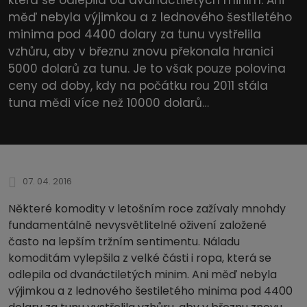
měď nebyla výjimkou a z lednového šestiletého
minima pod 4400 dolary za tunu vystřelila
vzhůru, aby v březnu znovu překonala hranici
5000 dolarů za tunu. Je to však pouze polovina
ceny od doby, kdy na počátku rou 2011 stála
tuna mědi více než 10000 dolarů…
07. 04. 2016
Některé komodity v letošním roce zažívaly mnohdy
fundamentálně nevysvětlitelné oživení založené
často na lepším tržním sentimentu. Náladu
komoditám vylepšila z velké části i ropa, která se
odlepila od dvanáctiletých minim. Ani měď nebyla
výjimkou a z lednového šestiletého minima pod 4400