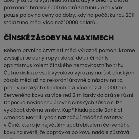
dolary za tunu vystřelila vzhůru, aby v březnu znovu
překonala hranici 5000 dolarů za tunu. Je to však
pouze polovina ceny od doby, kdy na počátku rou 2011
stála tuna mědi více než 10000 dolarů…
ČÍNSKÉ ZÁSOBY NA MAXIMECH
Během prvního čtvrtletí mědi výrazně pomohl kromě
zvyšující se ceny ropy i slabší dolar či náhlý
optimismus kolem čínského nemovitostního trhu.
Četné diskuze však vyvolává výrazný nárůst čínských
zásob mědi až na rekordní úrovně a názory na to,
proč v čínských skladech leží více než 400000 tun
červeného kovu za více než 2 miliardy dolarů se různí.
Doposud nevídanou úroveň čínských zásob si lze
vykládat dvěma směry. Kupříkladu podle Bank of
America Merrill Lynch naznačují měděné rezervy
v Číně, která je největším spotřebitelem červeného
kovu na světě, že poptávka po kovu nadále zůstává