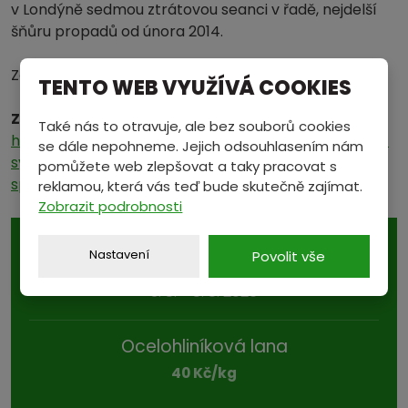
v Londýně sedmou ztrátovou seanci v řadě, nejdelší
šňůru propadů od února 2014.
Zdroj: FT, BBG
TENTO WEB VYUŽÍVÁ COOKIES
Zdroj:
patria.cz,
Také nás to otravuje, ale bez souborů cookies
http://www.patria.cz/zpravodajstvi/3171463/cinane-
se dále nepohneme. Jejich odsouhlasením nám
sysli-med-ve-velkem-a-barclays-mirni-nadseni-
pomůžete web zlepšovat a taky pracovat s
spekulantu-sazejicich-na-rust.html
reklamou, která vás teď bude skutečně zajímat.
Zobrazit podrobnosti
AKCE TÝDNE
Nastavení
Povolit vše
3. 8. - 8. 8. 2026
Ocelohliníková lana
40 Kč/kg