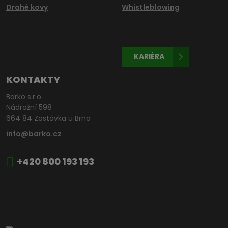
Drahé kovy
Whistleblowing
KARIÉRA
KONTAKTY
Barko s.r.o.
Nádražní 598
664 84 Zastávka u Brna
info@barko.cz
+420 800 193 193