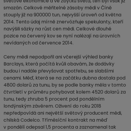
světové ekonomice a ve zbytku světa, ten byl však již
smazán. Celkové měřitelné zásoby mědi v Číně
stouply již na 900000 tun, nejvyšší úroveň od května
2014. Tento údaj mírně znervózňuje spekulanty, kteří
navýšili sázky na růst cen mědi. Celkové dlouhé
pozice na červený kov se nyní nalézají na úrovních
nevídaných od července 2014.
Ceny mědi nepodpořil ani včerejší výhled banky
Barclays, která počítá kvůli obavám, že dodávky
budou i nadále převyšovat spotřebu, se slabšími
cenami. Měď, která se na začátku dubna dostala pod
4800 dolarů za tunu, by se podle banky měla v tomto
čtvrtletí v průměru pohybovat kolem 4520 dolarů za
tunu, tedy zhruba 5 procent pod pondělním
londýnským závěrem. Oživení do roku 2018
nepředpovídá ani největší světový producent mědi,
chilská Codelco. Tříměsíční kontrakt na měď
v pondělí odepsal 1,5 procenta a zaznamenal tak