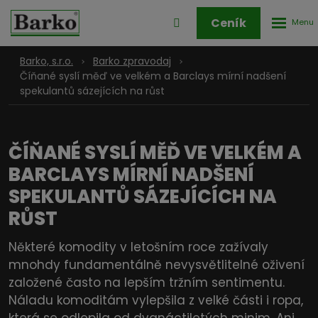
Rozbale
Přihlášení
Ceník
menu
do
klienstké
Barko, s.r.o.
Barko zpravodaj
zóny
Číňané syslí měď ve velkém a Barclays mírní nadšení
spekulantů sázejících na růst
ČÍŇANÉ SYSLÍ MĚĎ VE VELKÉM A
BARCLAYS MÍRNÍ NADŠENÍ
SPEKULANTŮ SÁZEJÍCÍCH NA
RŮST
Některé komodity v letošním roce zažívaly
mnohdy fundamentálně nevysvětlitelné oživení
založené často na lepším tržním sentimentu.
Náladu komoditám vylepšila z velké části i ropa,
která se odlepila od dvanáctiletých minim. Ani