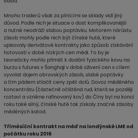
slabá.
Mnoho traderů však za plnícími se sklady vidí jiný
důvod. Podle nich je situace o dost komplikovanější
a nutné neodráží slabou poptávku. Motorem nárůstu
zásob mohly podle nich být čínské hutě, které
upisovaly derivátové kontrakty jako způsob získávání
hotovosti v době nízkých cen mědi. To by je
teoreticky mohlo přimět k dodání fyzického kovu na
burzu s futures v Šanghaji v době oživení cen s cílem
vyvolat dojem obrovských zásob, slabé poptávky
a tím pádem stlačit ceny zpět dolů. Dovoz měděného
koncentrátu (částečně očištěná rud, která se později
roztaví a vznikne rafinovaný kov) do Číny byl na konci
roku také silný, čínské hutě tak získaly značné zásoby
měděných katod.
Tříměsíční kontrakt na měď na londýnské LME od
počátku roku 2016