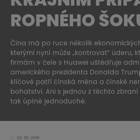
ROPNÉHO ŠOKU 
Čína má po ruce několik ekonomických
kterými nyní může „kontrovat“ úderu, kte
firmám v čele s Huawei uštědřuje admi
amerického prezidenta Donalda Trump
klíčové patří čínská měna a čínské ne
bohatství. Ani s jednou z těchto zbraní
tak úplně jednoduché.
22. 05. 2019