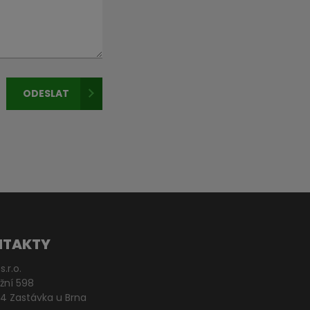
ODESLAT
NTAKTY
s.r.o.
žní 598
4 Zastávka u Brna