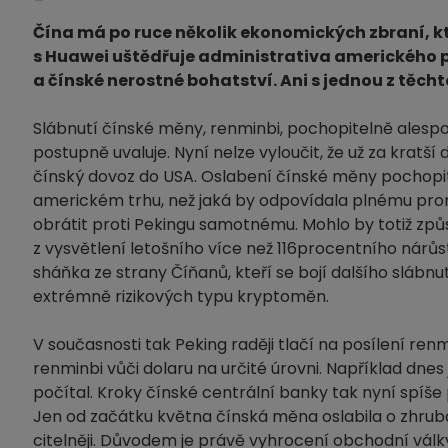
Čína má po ruce několik ekonomických zbraní, kte
s Huawei uštědřuje administrativa amerického p
a čínské nerostné bohatství. Ani s jednou z těch
Slábnutí čínské měny, renminbi, pochopitelně alesp
postupně uvaluje. Nyní nelze vyloučit, že už za kratš
čínský dovoz do USA. Oslabení čínské měny pochopi
americkém trhu, než jaká by odpovídala plnému promít
obrátit proti Pekingu samotnému. Mohlo by totiž způs
z vysvětlení letošního více než 116procentního nárůs
sháňka ze strany Číňanů, kteří se bojí dalšího slábnut
extrémně rizikových typu kryptoměn.
V současnosti tak Peking raději tlačí na posílení renm
renminbi vůči dolaru na určité úrovni. Například dnes je
počítal. Kroky čínské centrální banky tak nyní spíše
Jen od začátku května čínská měna oslabila o zhruba
citelněji. Důvodem je právě vyhrocení obchodní vál