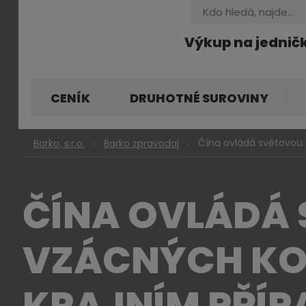
Vyhledávání
Výkup na jednič
CENÍK
DRUHOTNÉ SUROVINY
Čína ovládá světovou p
Barko, s.r.o.
Barko zpravodaj
ČÍNA OVLÁDÁ
VZÁCNÝCH KOVŮ
KRAJNÍM PŘÍP