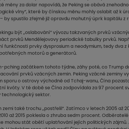
ské měny za dolar napovídá, že Peking se obává znehodn
logické vlny“, které by čínskou měnu mohly oslabit až k úro
 – by spustilo zřejmě již opravdu mohutný úprk kapitálu z 
 Pekingu být „oslabování“ vývozu takzvaných prvků vzácný
áct prvků Mendělejovovy periodické tabulky prvků. Např
mální funkčnosti prvky dysprosium a neodymium, tedy dva 
í potřebných motorů a generátorů.
Ťin-pching začátkem tohoto týdne, záhy poté, co Trump d
zpracování prvků vzácných zemin. Peking vzácné zeminy vyu
em sporu o ostrovy východně od Tchaj-wanu, Čína pozasta
tní kvóty. V té době se Čína zodpovídala za 97 procent 
 technologický sektor.
emi také trochu „postřelil“. Zatímco v letech 2005 až 2
 2010 až 2015 poklesla o zhruba sedm procent. Odběratelé 
e mohou stát obětí uplatňování jejích politických zájmů. 