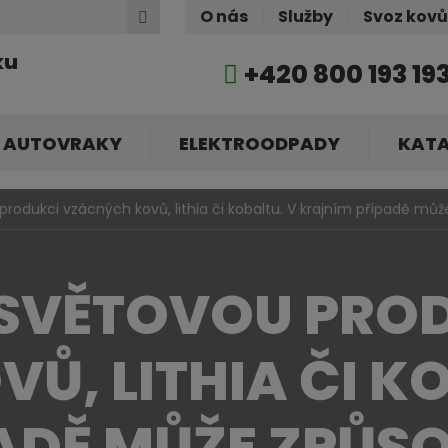
Hledat
O nás
Služby
Svoz kov
ku
+420 800 193 19
AUTOVRAKY
ELEKTROODPADY
KAT
rodukci vzácných kovů, lithia či kobaltu. V krajním případě mů
 SVĚTOVOU PRO
, LITHIA ČI KO
ADĚ MŮŽE ZPŮS