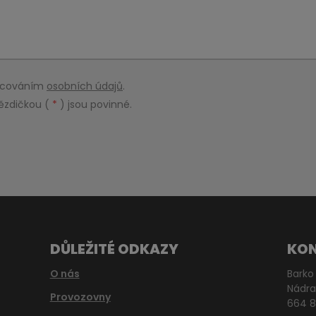
racováním
osobních údajů
.
ězdičkou (
*
) jsou povinné.
DŮLEŽITÉ ODKAZY
KO
O nás
Barko 
Nádra
Provozovny
664 8