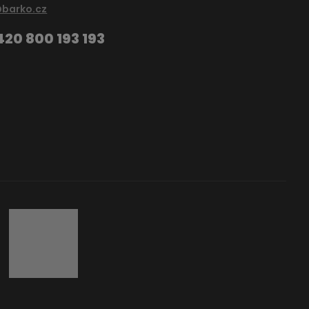
@barko.cz
420 800 193 193