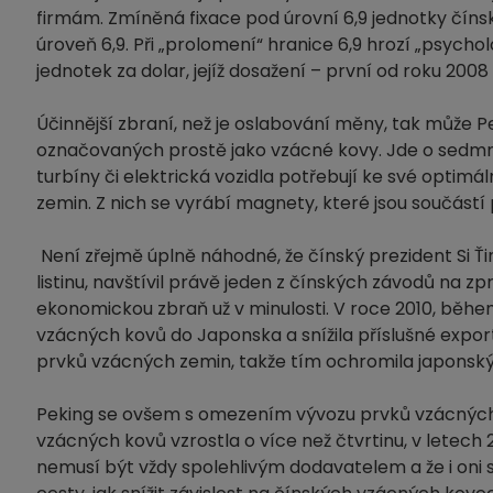
firmám. Zmíněná fixace pod úrovní 6,9 jednotky čín
úroveň 6,9. Při „prolomení“ hranice 6,9 hrozí „psycho
jednotek za dolar, jejíž dosažení – první od roku 2008
Účinnější zbraní, než je oslabování měny, tak může
označovaných prostě jako vzácné kovy. Jde o sedmn
turbíny či elektrická vozidla potřebují ke své opti
zemin. Z nich se vyrábí magnety, které jsou součást
Není zřejmě úplně náhodné, že čínský prezident Si 
listinu, navštívil právě jeden z čínských závodů na 
ekonomickou zbraň už v minulosti. V roce 2010, běh
vzácných kovů do Japonska a snížila příslušné expor
prvků vzácných zemin, takže tím ochromila japonský
Peking se ovšem s omezením vývozu prvků vzácných z
vzácných kovů vzrostla o více než čtvrtinu, v letech
nemusí být vždy spolehlivým dodavatelem a že i oni s