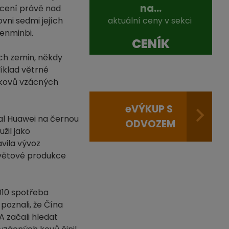
na...
ocení právě nad
vni sedmi jejích
aktuální ceny v sekci
renminbi.
CENÍK
ch zemin, někdy
íklad větrné
z kovů vzácných
e
VÝKUP S
al Huawei na černou
ODVOZEM
žil jako
vila vývoz
světové produkce
010 spotřeba
poznali, že Čína
A začali hledat