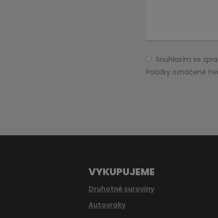
Souhlasím se zp
Souhlasím
se
Položky označené hv
zpracováním
Formulář
osobních
údajů
.
se
nepodařilo
odeslat.
VYKUPUJEME
Druhotné suroviny
Autovraky