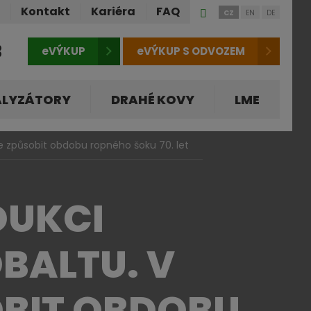
Přihlášení
ů
Kontakt
Kariéra
FAQ
CZ
EN
DE
do
klienstké
3
eVÝKUP
eVÝKUP S ODVOZEM
zóny
ALYZÁTORY
DRAHÉ KOVY
LME
že způsobit obdobu ropného šoku 70. let
DUKCI
BALTU. V
OBIT OBDOBU