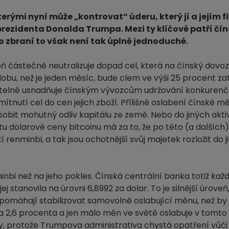
rými nyní může „kontrovat“ úderu, který jí a jejím f
rezidenta Donalda Trumpa. Mezi ty klíčové patří č
to zbraní to však není tak úplně jednoduché.
oň částečně neutralizuje dopad cel, která na čínský dov
í dobu, než je jeden měsíc, bude clem ve výši 25 procent z
telně usnadňuje čínským vývozcům udržování konkurenč
nutí cel do cen jejich zboží. Přílišné oslabení čínské m
obit mohutný odliv kapitálu ze země. Nebo do jiných akti
tu dolarové ceny bitcoinu má za to, že po této (a dalšíc
í renminbi, a tak jsou ochotnější svůj majetek rozložit do j
inbi než na jeho pokles. Čínská centrální banka totiž každ
j stanovila na úrovni 6,8992 za dolar. To je silnější úroveň,
 pomáhají stabilizovat samovolně oslabující měnu, než by 
 2,6 procenta a jen málo měn ve světě oslabuje v tomto 
ky, protože Trumpova administrativa chystá opatření vůč