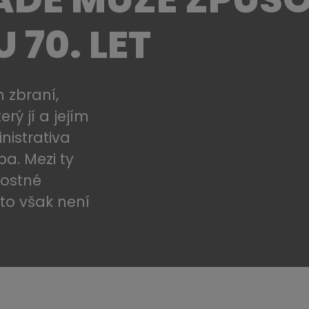
70. LET
 zbraní,
rý jí a jejím
nistrativa
a. Mezi ty
rostné
 to však není