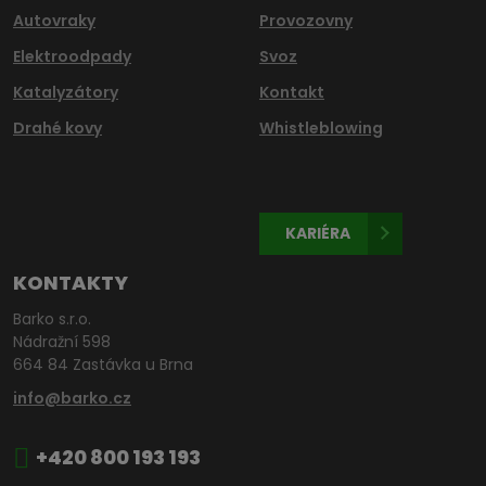
Autovraky
Provozovny
Elektroodpady
Svoz
Katalyzátory
Kontakt
Drahé kovy
Whistleblowing
KARIÉRA
KONTAKTY
Barko s.r.o.
Nádražní 598
664 84 Zastávka u Brna
info@barko.cz
+420 800 193 193