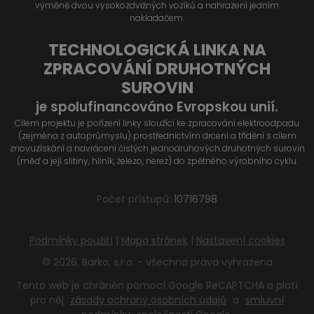
výměně dvou vysokozdvižných vozíků a nahrazení jedním
nakladačem.
TECHNOLOGICKÁ LINKA NA
ZPRACOVÁNÍ DRUHOTNÝCH
SUROVIN
je spolufinancováno Evropskou unií.
Cílem projektu je pořízení linky sloužící ke zpracování elektroodpadu
(zejména z autoprůmyslu) prostřednictvím drcení a třídění s cílem
znovuzískání a navrácení čistých jednodruhových druhotných surovin
(měď a její slitiny, hliník, železo, nerez) do zpětného výrobního cyklu.
Počet přístupů:
10716798
Podmínky použití
|
Mapa stránek
|
Nastavení cookies
© 2026, Barko, s.r.o. - všechna práva vyhrazena
Tento web je chráněn pomocí Google ReCAPTCHA a platí
pro něj
zásady ochrany osobních údajů
a
smluvní