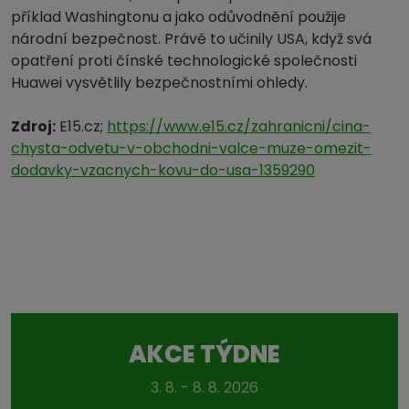
příklad Washingtonu a jako odůvodnění použije
národní bezpečnost. Právě to učinily USA, když svá
opatření proti čínské technologické společnosti
Huawei vysvětlily bezpečnostními ohledy.
Zdroj:
E15.cz;
https://www.e15.cz/zahranicni/cina-
chysta-odvetu-v-obchodni-valce-muze-omezit-
dodavky-vzacnych-kovu-do-usa-1359290
AKCE TÝDNE
3. 8. - 8. 8. 2026