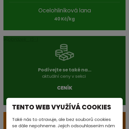
Ocelohliníková lana
40 Kč/kg
Podívejte se také na...
aktuální ceny v sekci
CENÍK
TENTO WEB VYUŽÍVÁ COOKIES
Také nás to otravuje, ale bez souborů cookies
e
VÝKUP S ODVOZEM
se dále nepohneme. Jejich odsouhlasením nám