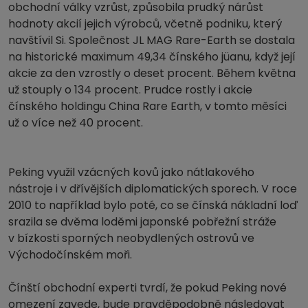
obchodní války vzrůst, způsobila prudký nárůst
hodnoty akcií jejich výrobců, včetně podniku, který
navštívil Si. Společnost JL MAG Rare-Earth se dostala
na historické maximum 49,34 čínského jüanu, když její
akcie za den vzrostly o deset procent. Během května
už stouply o 134 procent. Prudce rostly i akcie
čínského holdingu China Rare Earth, v tomto měsíci
už o více než 40 procent.
Peking využil vzácných kovů jako nátlakového
nástroje i v dřívějších diplomatických sporech. V roce
2010 to například bylo poté, co se čínská nákladní loď
srazila se dvěma loděmi japonské pobřežní stráže
v bízkosti sporných neobydlených ostrovů ve
Východočínském moři.
Čínští obchodní experti tvrdí, že pokud Peking nové
omezení zavede, bude pravděpodobně následovat