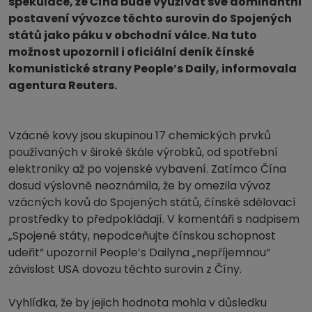
spekulace, že Čína bude využívat své dominantní
postavení vývozce těchto surovin do Spojených
států jako páku v obchodní válce. Na tuto
možnost upozornil i oficiální deník čínské
komunistické strany People’s Daily, informovala
agentura Reuters.
Vzácné kovy jsou skupinou 17 chemických prvků
používaných v široké škále výrobků, od spotřební
elektroniky až po vojenské vybavení. Zatímco Čína
dosud výslovně neoznámila, že by omezila vývoz
vzácných kovů do Spojených států, čínské sdělovací
prostředky to předpokládají. V komentáři s nadpisem
„Spojené státy, nepodceňujte čínskou schopnost
udeřit“ upozornil People’s Dailyna „nepříjemnou“
závislost USA dovozu těchto surovin z Číny.
Vyhlídka, že by jejich hodnota mohla v důsledku