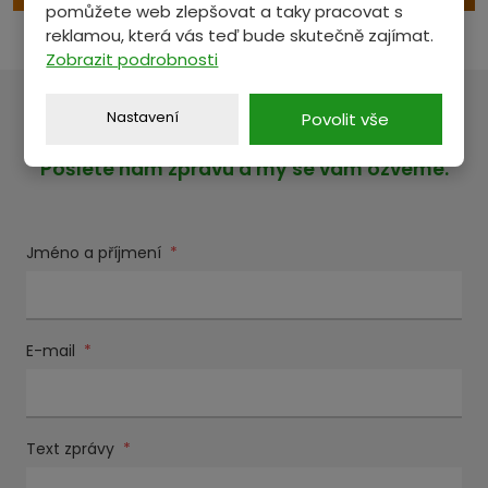
pomůžete web zlepšovat a taky pracovat s
reklamou, která vás teď bude skutečně zajímat.
Zobrazit podrobnosti
Nastavení
Povolit vše
MÁTE NĚCO NA SRDCI?
Pošlete nám zprávu a my se vám ozveme.
Jméno a příjmení
*
E-mail
*
Text zprávy
*