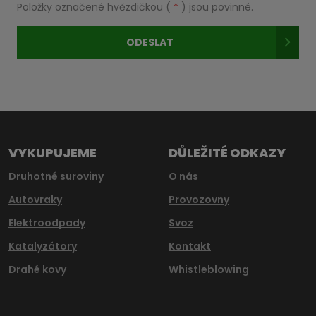
se
Položky označené hvězdičkou (
*
) jsou povinné.
zpracováním
osobních
ODESLAT
údajů
.
Formulář
se
nepodařilo
odeslat.
VYKUPUJEME
DŮLEŽITÉ ODKAZY
Druhotné suroviny
O nás
Autovraky
Provozovny
Elektroodpady
Svoz
Katalyzátory
Kontakt
Drahé kovy
Whistleblowing