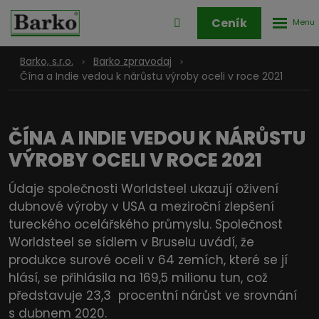
Rozbale
Přihlášení
Ceník
menu
do
klienstké
Barko, s.r.o.
Barko zpravodaj
zóny
Čína a Indie vedou k nárůstu výroby oceli v roce 2021
ČÍNA A INDIE VEDOU K NÁRŮSTU
VÝROBY OCELI V ROCE 2021
Údaje společnosti Worldsteel ukazují oživení
dubnové výroby v USA a meziroční zlepšení
tureckého ocelářského průmyslu. Společnost
Worldsteel se sídlem v Bruselu uvádí, že
produkce surové oceli v 64 zemích, které se jí
hlásí, se přihlásila na 169,5 milionu tun, což
představuje 23,3 procentní nárůst ve srovnání
s dubnem 2020.