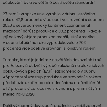
očekávání byla ve většině částí světa standardní.
27 zemí Evropské unie vyrobilo v dubnu letošního
roku o 42,8 procenta více oceli ve srovnání s dubnem
2020 a severoamerický kontinent zaznamenal
meziroční nárůst produkce o 38,2 procenta. I když je
její celkový objem produkce menší, Jižní Amerika
v dubnu letošního roku vyprodukovala o 70,9
procenta více oceli ve srovnání s loňským rokem.
Turecko, které je jedním z největších dovozních trhů
pro železný šrot kvůli výrobě založené na elektrických
obloukových pecích (EAF), zaznamenalo v dubnu
46procentní vzestup produkce ve srovnání s rokem
předchozím, zatímco rok k dnešnímu dni činil téměř
o 17 procent více oceli ve srovnání s prvními čtyřmi
měsíci roku 2020.
Další významný dovozce šrotu, Indie, vyrobil za první