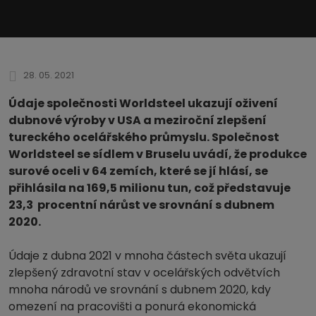
28. 05. 2021
Údaje společnosti Worldsteel ukazují oživení
dubnové výroby v USA a meziroční zlepšení
tureckého ocelářského průmyslu. Společnost
Worldsteel se sídlem v Bruselu uvádí, že produkce
surové oceli v 64 zemích, které se jí hlásí, se
přihlásila na 169,5 milionu tun, což představuje
23,3 procentní nárůst ve srovnání s dubnem
2020.
Údaje z dubna 2021 v mnoha částech světa ukazují
zlepšený zdravotní stav v ocelářských odvětvích
mnoha národů ve srovnání s dubnem 2020, kdy
omezení na pracovišti a ponurá ekonomická