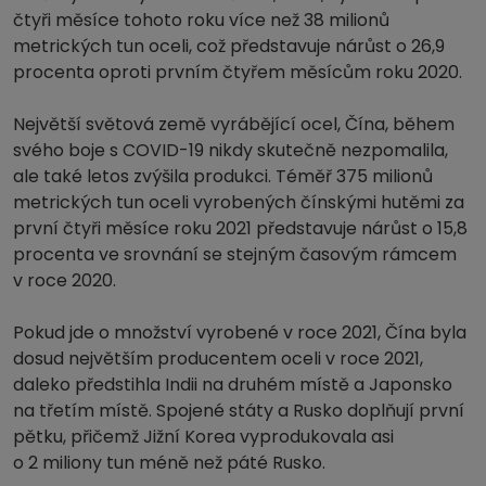
čtyři měsíce tohoto roku více než 38 milionů
metrických tun oceli, což představuje nárůst o 26,9
procenta oproti prvním čtyřem měsícům roku 2020.
Největší světová země vyrábějící ocel, Čína, během
svého boje s COVID-19 nikdy skutečně nezpomalila,
ale také letos zvýšila produkci. Téměř 375 milionů
metrických tun oceli vyrobených čínskými hutěmi za
první čtyři měsíce roku 2021 představuje nárůst o 15,8
procenta ve srovnání se stejným časovým rámcem
v roce 2020.
Pokud jde o množství vyrobené v roce 2021, Čína byla
dosud největším producentem oceli v roce 2021,
daleko předstihla Indii na druhém místě a Japonsko
na třetím místě. Spojené státy a Rusko doplňují první
pětku, přičemž Jižní Korea vyprodukovala asi
o 2 miliony tun méně než páté Rusko.