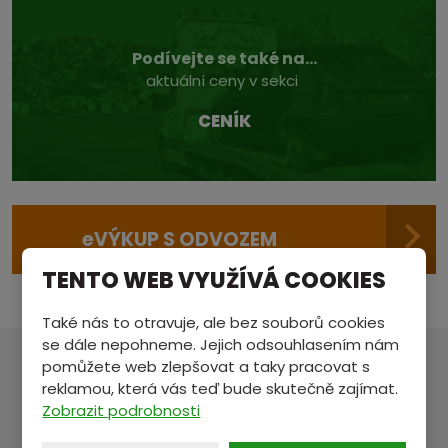
Podívejte se také na...
aktuální ceny v sekci
CENÍK
e
VÝKUP S ODVOZEM
TENTO WEB VYUŽÍVÁ COOKIES
Také nás to otravuje, ale bez souborů cookies
se dále nepohneme. Jejich odsouhlasením nám
pomůžete web zlepšovat a taky pracovat s
MÁTE NĚCO NA SRDCI?
reklamou, která vás teď bude skutečně zajímat.
Zobrazit podrobnosti
Pošlete nám zprávu a my se vám ozveme.