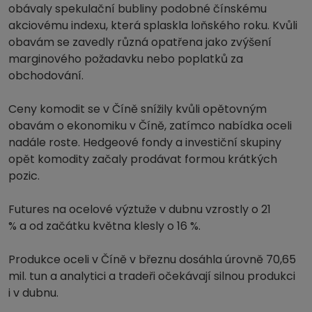
obávaly spekulační bubliny podobné čínskému
akciovému indexu, která splaskla loňského roku. Kvůli
obavám se zavedly různá opatřena jako zvýšení
marginového požadavku nebo poplatků za
obchodování.
Ceny komodit se v Číně snížily kvůli opětovným
obavám o ekonomiku v Číně, zatímco nabídka oceli
nadále roste. Hedgeové fondy a investiční skupiny
opět komodity začaly prodávat formou krátkých
pozic.
Futures na ocelové výztuže v dubnu vzrostly o 21
% a od začátku května klesly o 16 %.
Produkce oceli v Číně v březnu dosáhla úrovně 70,65
mil. tun a analytici a tradeři očekávají silnou produkci
i v dubnu.