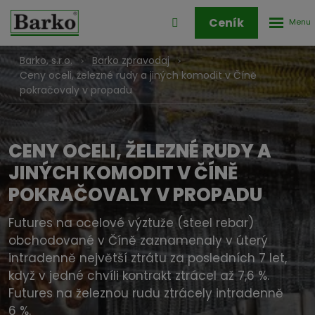
Rozbale
Přihlášení
Ceník
menu
do
klienstké
Barko, s.r.o.
Barko zpravodaj
zóny
Ceny oceli, železné rudy a jiných komodit v Číně
pokračovaly v propadu
CENY OCELI, ŽELEZNÉ RUDY A
JINÝCH KOMODIT V ČÍNĚ
POKRAČOVALY V PROPADU
Futures na ocelové výztuže (steel rebar)
obchodované v Číně zaznamenaly v úterý
intradenně největší ztrátu za posledních 7 let,
když v jedné chvíli kontrakt ztrácel až 7,6 %.
Futures na železnou rudu ztrácely intradenně
6 %.