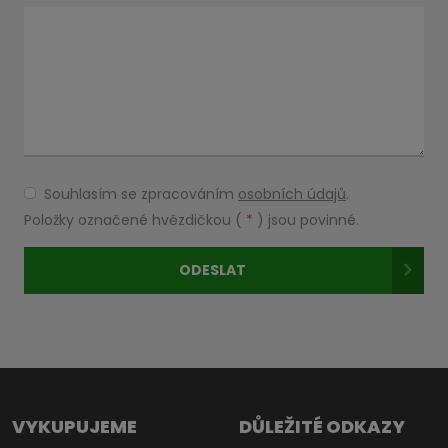
Souhlasím se zpracováním
osobních údajů
.
Souhlasím
se
Položky označené hvězdičkou (
*
) jsou povinné.
zpracováním
osobních
ODESLAT
údajů
.
Formulář
se
nepodařilo
odeslat.
VYKUPUJEME
DŮLEŽITÉ ODKAZY