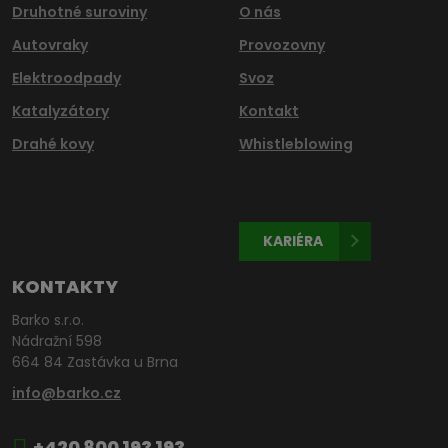
Druhotné suroviny
O nás
Autovraky
Provozovny
Elektroodpady
Svoz
Katalyzátory
Kontakt
Drahé kovy
Whistleblowing
KARIÉRA
KONTAKTY
Barko s.r.o.
Nádražní 598
664 84 Zastávka u Brna
info@barko.cz
+420 800 193 193