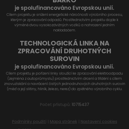
BARKO
je spolufinancováno Evropskou unií.
Cílem projektu je snížení energetické náročnosti výrobního procesu,
kterým je zpracování odpadů. Prostřednictvím projektu dojde k
výměně dvou vysokozdvižných vozíků a nahrazení jedním
nakladačem.
TECHNOLOGICKÁ LINKA NA
ZPRACOVÁNÍ DRUHOTNÝCH
SUROVIN
je spolufinancováno Evropskou unií.
Cílem projektu je pořízení linky sloužící ke zpracování elektroodpadu
(zejména z autoprůmyslu) prostřednictvím drcení a třídění s cílem
znovuzískání a navrácení čistých jednodruhových druhotných surovin
(měď a její slitiny, hliník, železo, nerez) do zpětného výrobního cyklu.
Počet přístupů:
10715437
Podmínky použití
|
Mapa stránek
|
Nastavení cookies