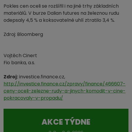
Pokles cen oceli se rozšířil i na jiné trhy základních
materiálů. V burze Dalian futures na železnou rudu
odepsaly 4,5 % a koksovatelné uhlí ztratilo 3,4 %.
Zdroj: Bloomberg
Vojtěch Cinert
Fio banka, a.s.
Zdroj:
investice.finance.cz,
http://investice.finance.cz/zpravy/finance/466607-
ceny-oceli-zelezne-rudy-a-jinych-komodit-v-cine-
pokracovaly-v-propadu/
AKCE TÝDNE