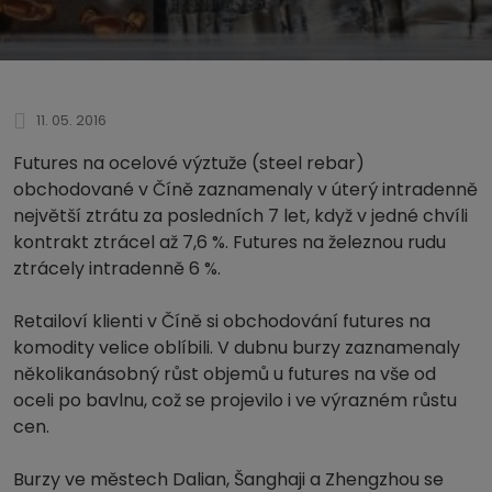
11. 05. 2016
Futures na ocelové výztuže (steel rebar)
obchodované v Číně zaznamenaly v úterý intradenně
největší ztrátu za posledních 7 let, když v jedné chvíli
kontrakt ztrácel až 7,6 %. Futures na železnou rudu
ztrácely intradenně 6 %.
Retailoví klienti v Číně si obchodování futures na
komodity velice oblíbili. V dubnu burzy zaznamenaly
několikanásobný růst objemů u futures na vše od
oceli po bavlnu, což se projevilo i ve výrazném růstu
cen.
Burzy ve městech Dalian, Šanghaji a Zhengzhou se