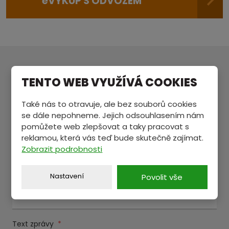
e
VÝKUP S ODVOZEM
MÁTE NĚCO NA SRDCI?
TENTO WEB VYUŽÍVÁ COOKIES
Pošlete nám zprávu a my se vám ozveme.
Také nás to otravuje, ale bez souborů cookies
se dále nepohneme. Jejich odsouhlasením nám
pomůžete web zlepšovat a taky pracovat s
Jméno a příjmení
*
reklamou, která vás teď bude skutečně zajímat.
Zobrazit podrobnosti
Nastavení
Povolit vše
E-mail
*
Text zprávy
*