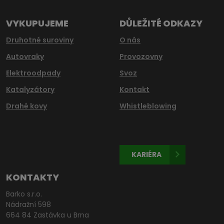
odeslat.
VYKUPUJEME
DŮLEŽITÉ ODKAZY
Druhotné suroviny
O nás
Autovraky
Provozovny
Elektroodpady
Svoz
Katalyzátory
Kontakt
Drahé kovy
Whistleblowing
KARIÉRA
KONTAKTY
Barko s.r.o.
Nádražní 598
664 84 Zastávka u Brna