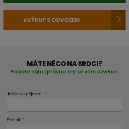
e
VÝKUP S ODVOZEM
MÁTE NĚCO NA SRDCI?
Pošlete nám zprávu a my se vám ozveme.
Jméno a příjmení
*
E-mail
*