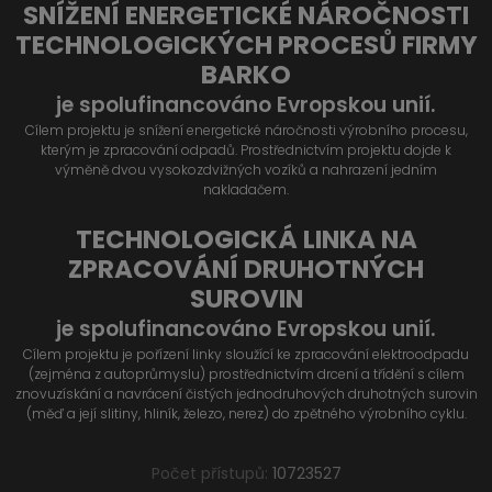
SNÍŽENÍ ENERGETICKÉ NÁROČNOSTI
TECHNOLOGICKÝCH PROCESŮ FIRMY
BARKO
je spolufinancováno Evropskou unií.
Cílem projektu je snížení energetické náročnosti výrobního procesu,
kterým je zpracování odpadů. Prostřednictvím projektu dojde k
výměně dvou vysokozdvižných vozíků a nahrazení jedním
nakladačem.
TECHNOLOGICKÁ LINKA NA
ZPRACOVÁNÍ DRUHOTNÝCH
SUROVIN
je spolufinancováno Evropskou unií.
Cílem projektu je pořízení linky sloužící ke zpracování elektroodpadu
(zejména z autoprůmyslu) prostřednictvím drcení a třídění s cílem
znovuzískání a navrácení čistých jednodruhových druhotných surovin
(měď a její slitiny, hliník, železo, nerez) do zpětného výrobního cyklu.
Počet přístupů:
10723527