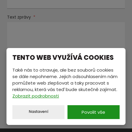
Text zprávy
*
TENTO WEB VYUŽÍVÁ COOKIES
Také nás to otravuje, ale bez souborů cookies
se dále nepohneme. Jejich odsouhlasením nám
Souhlasím se zpracováním
osobních údajů
.
Souhlasím
pomůžete web zlepšovat a taky pracovat s
se
Položky označené hvězdičkou (
*
) jsou povinné.
zpracováním
reklamou, která vás teď bude skutečně zajímat.
osobních
Zobrazit podrobnosti
ODESLAT
údajů
.
Formulář
Nastavení
Povolit vše
se
nepodařilo