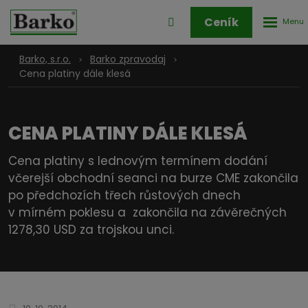
Rozbale
Přihlášení
Ceník
menu
do
klienstké
Barko, s.r.o.
Barko zpravodaj
zóny
Cena platiny dále klesá
CENA PLATINY DÁLE KLESÁ
Cena platiny s lednovým termínem dodání
včerejší obchodní seanci na burze CME zakončila
po předchozích třech růstových dnech
v mírném poklesu a zakončila na závěrečných
1278,30 USD za trojskou unci.