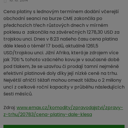
10. 10. 2014
Cena platiny s lednovým termínem dodání včerejší
obchodní seanci na burze CME zakončila po
předchozích třech růstových dnech v mírném
poklesu a zakončila na závěrečných 1278,30 USD za
trojskou unci. Dnes v 8:23 našeho času cena platina
dále klesá o téměř 17 bodů, aktuálně 1261,5
USD/trojskou unci. Jižní Afrika, která je zdrojem více
jak 70ti % tohoto vzácného kovu je v současné době
pod tlakem, že se uzavřou či prodají tamní nejméně
efektivní platinové doly díky její nízké ceně na trhu.
Největší afričtí těžaři mohou omezit těžbu o 2 miliony
uncí z celkové roční kapacity v průběhu následujících
šesti měsíců.
Zdroj:
www.emax.cz/komodity/zpravodajstvi/zpravy-
z-trhu/20783/cena-platiny-dale-klesa