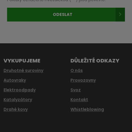
zpracováním
osobních
ODESLAT
údajů
.
Formulář
se
nepodařilo
odeslat.
VYKUPUJEME
DŮLEŽITÉ ODKAZY
Druhotné suroviny
O nás
Autovraky
Provozovny
Elektroodpady
Svoz
Katalyzátory
Kontakt
Drahé kovy
Whistleblowing