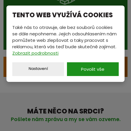
TENTO WEB VYUŽÍVÁ COOKIES
Podívejte se také na...
aktuální ceny v sekci
Také nás to otravuje, ale bez souborů cookies
CENÍK
se dále nepohneme. Jejich odsouhlasením nám
pomůžete web zlepšovat a taky pracovat s
reklamou, která vás teď bude skutečně zajímat.
Zobrazit podrobnosti
e
VÝKUP S ODVOZEM
Nastavení
Povolit vše
MÁTE NĚCO NA SRDCI?
Pošlete nám zprávu a my se vám ozveme.