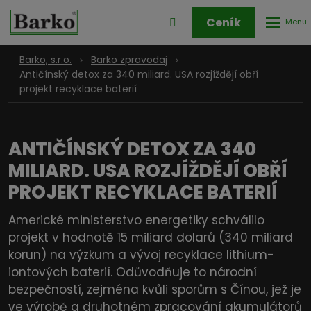
Rozbale
Přihlášení
Ceník
menu
do
klienstké
Barko, s.r.o.
Barko zpravodaj
zóny
Antičínský detox za 340 miliard. USA rozjíždějí obří
projekt recyklace baterií
ANTIČÍNSKÝ DETOX ZA 340
MILIARD. USA ROZJÍŽDĚJÍ OBŘÍ
PROJEKT RECYKLACE BATERIÍ
Americké ministerstvo energetiky schválilo
projekt v hodnotě 15 miliard dolarů (340 miliard
korun) na výzkum a vývoj recyklace lithium-
iontových baterií. Odůvodňuje to národní
bezpečností, zejména kvůli sporům s Čínou, jež je
ve výrobě a druhotném zpracování akumulátorů