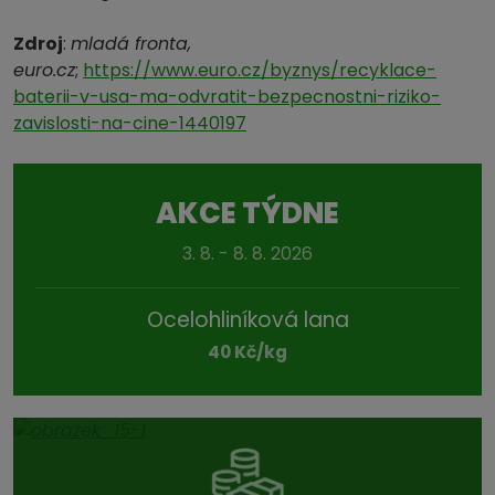
Zdroj
:
mladá fronta,
euro.cz
;
https://www.euro.cz/byznys/recyklace-
baterii-v-usa-ma-odvratit-bezpecnostni-riziko-
zavislosti-na-cine-1440197
AKCE TÝDNE
3. 8. - 8. 8. 2026
Ocelohliníková lana
40 Kč/kg