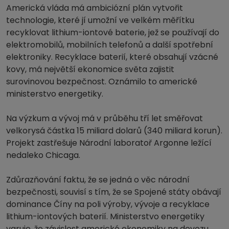
Americká vláda má ambiciózní plán vytvořit
technologie, které jí umožní ve velkém měřítku
recyklovat lithium-iontové baterie, jež se používají do
elektromobilů, mobilních telefonů a další spotřební
elektroniky. Recyklace baterií, které obsahují vzácné
kovy, má největší ekonomice světa zajistit
surovinovou bezpečnost. Oznámilo to americké
ministerstvo energetiky.
Na výzkum a vývoj má v průběhu tří let směřovat
velkorysá částka 15 miliard dolarů (340 miliard korun).
Projekt zastřešuje Národní laboratoř Argonne ležící
nedaleko Chicaga.
Zdůrazňování faktu, že se jedná o věc národní
bezpečnosti, souvisí s tím, že se Spojené státy obávají
dominance Číny na poli výroby, vývoje a recyklace
lithium-iontových baterií. Ministerstvo energetiky
varuje, že závislost americké ekonomiky na dovozu