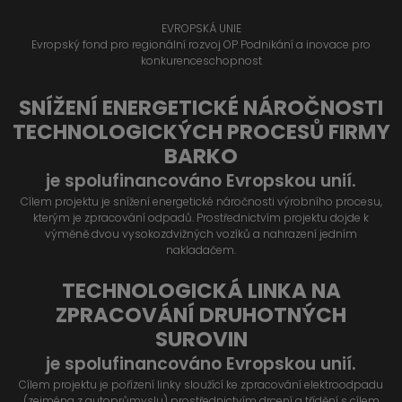
EVROPSKÁ UNIE
Evropský fond pro regionální rozvoj OP Podnikání a inovace pro
konkurenceschopnost
SNÍŽENÍ ENERGETICKÉ NÁROČNOSTI
TECHNOLOGICKÝCH PROCESŮ FIRMY
BARKO
je spolufinancováno Evropskou unií.
Cílem projektu je snížení energetické náročnosti výrobního procesu,
kterým je zpracování odpadů. Prostřednictvím projektu dojde k
výměně dvou vysokozdvižných vozíků a nahrazení jedním
nakladačem.
TECHNOLOGICKÁ LINKA NA
ZPRACOVÁNÍ DRUHOTNÝCH
SUROVIN
je spolufinancováno Evropskou unií.
Cílem projektu je pořízení linky sloužící ke zpracování elektroodpadu
(zejména z autoprůmyslu) prostřednictvím drcení a třídění s cílem