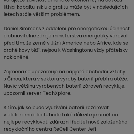
lithia, kobaltu, niklu a grafitu může být v následujících
letech stále větším problémem.
Daniel Simmons z oddělení pro energetickou účinnost
a obnovitelné zdroje ministerstva energetiky varoval
před tím, že země v Jižní Americe nebo Africe, kde se
drahé kovy těží, nejsou k Washingtonu vždy přátelsky
nakloněné.
Zejména se upozorňuje na napjaté obchodní vztahy
s Čínou, která v sektoru výroby baterií přebírá otěže.
Navíc většinu vyrobených baterií zároveň recykluje,
upozornil server TechXplore.
S tím, jak se bude využívání baterií rozšiřovat
v elektromobilech, bude také důležité je umět co
nejlépe recyklovat, zdůraznil ředitel nově založeného
recyklačního centra ReCell Center Jeff