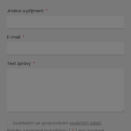
Jméno a příjmení
*
E-mail
*
Text zprávy
*
Souhlasím se zpracováním
osobních údajů
.
Souhlasím
se
Položky označené hvězdičkou (
*
) jsou povinné.