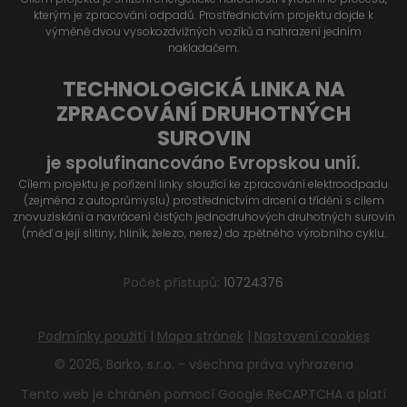
kterým je zpracování odpadů. Prostřednictvím projektu dojde k
výměně dvou vysokozdvižných vozíků a nahrazení jedním
nakladačem.
TECHNOLOGICKÁ LINKA NA
ZPRACOVÁNÍ DRUHOTNÝCH
SUROVIN
je spolufinancováno Evropskou unií.
Cílem projektu je pořízení linky sloužící ke zpracování elektroodpadu
(zejména z autoprůmyslu) prostřednictvím drcení a třídění s cílem
znovuzískání a navrácení čistých jednodruhových druhotných surovin
(měď a její slitiny, hliník, železo, nerez) do zpětného výrobního cyklu.
Počet přístupů:
10724376
Podmínky použití
|
Mapa stránek
|
Nastavení cookies
© 2026, Barko, s.r.o. - všechna práva vyhrazena
Tento web je chráněn pomocí Google ReCAPTCHA a platí