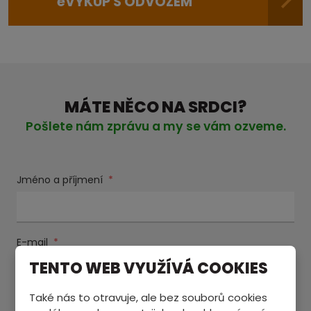
e
VÝKUP S ODVOZEM
MÁTE NĚCO NA SRDCI?
Pošlete nám zprávu a my se vám ozveme.
Jméno a příjmení
*
E-mail
*
TENTO WEB VYUŽÍVÁ COOKIES
Také nás to otravuje, ale bez souborů cookies
Text zprávy
*