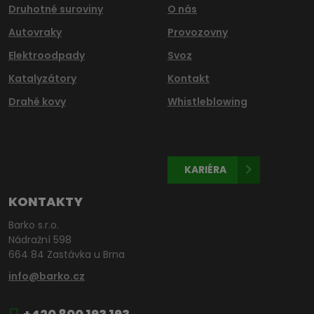
Druhotné suroviny
O nás
Autovraky
Provozovny
Elektroodpady
Svoz
Katalyzátory
Kontakt
Drahé kovy
Whistleblowing
KARIÉRA
KONTAKTY
Barko s.r.o.
Nádražní 598
664 84 Zastávka u Brna
info@barko.cz