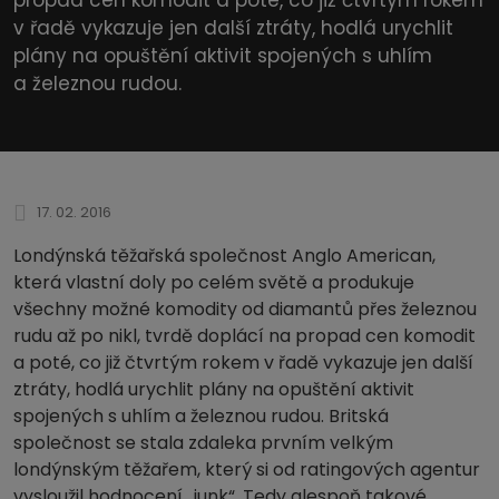
v řadě vykazuje jen další ztráty, hodlá urychlit
plány na opuštění aktivit spojených s uhlím
a železnou rudou.
17. 02. 2016
Londýnská těžařská společnost Anglo American,
která vlastní doly po celém světě a produkuje
všechny možné komodity od diamantů přes železnou
rudu až po nikl, tvrdě doplácí na propad cen komodit
a poté, co již čtvrtým rokem v řadě vykazuje jen další
ztráty, hodlá urychlit plány na opuštění aktivit
spojených s uhlím a železnou rudou. Britská
společnost se stala zdaleka prvním velkým
londýnským těžařem, který si od ratingových agentur
vysloužil hodnocení „junk“. Tedy alespoň takové