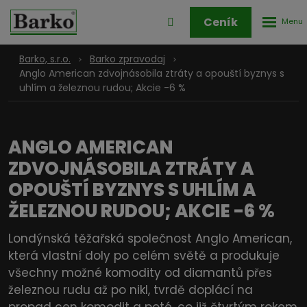
Rozbale
Přihlášení
Ceník
menu
do
klienstké
Barko, s.r.o.
Barko zpravodaj
zóny
Anglo American zdvojnásobila ztráty a opouští byznys s
uhlím a železnou rudou; Akcie -6 %
ANGLO AMERICAN
ZDVOJNÁSOBILA ZTRÁTY A
OPOUŠTÍ BYZNYS S UHLÍM A
ŽELEZNOU RUDOU; AKCIE -6 %
Londýnská těžařská společnost Anglo American,
která vlastní doly po celém světě a produkuje
všechny možné komodity od diamantů přes
železnou rudu až po nikl, tvrdě doplácí na
propad cen komodit a poté, co již čtvrtým rokem