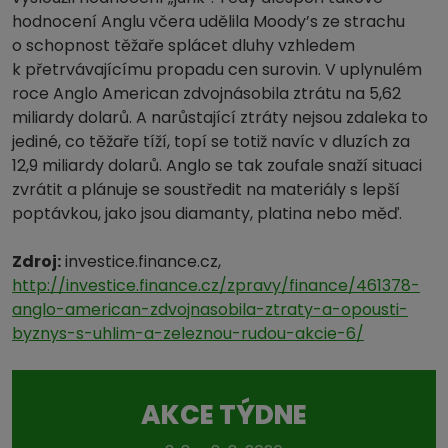
hodnocení Anglu včera udělila Moody’s ze strachu
o schopnost těžaře splácet dluhy vzhledem
k přetrvávajícímu propadu cen surovin. V uplynulém
roce Anglo American zdvojnásobila ztrátu na 5,62
miliardy dolarů. A narůstající ztráty nejsou zdaleka to
jediné, co těžaře tíží, topí se totiž navíc v dluzích za
12,9 miliardy dolarů. Anglo se tak zoufale snaží situaci
zvrátit a plánuje se soustředit na materiály s lepší
poptávkou, jako jsou diamanty, platina nebo měď.
Zdroj:
investice.finance.cz,
http://investice.finance.cz/zpravy/finance/461378-
anglo-american-zdvojnasobila-ztraty-a-opousti-
byznys-s-uhlim-a-zeleznou-rudou-akcie-6/
AKCE TÝDNE