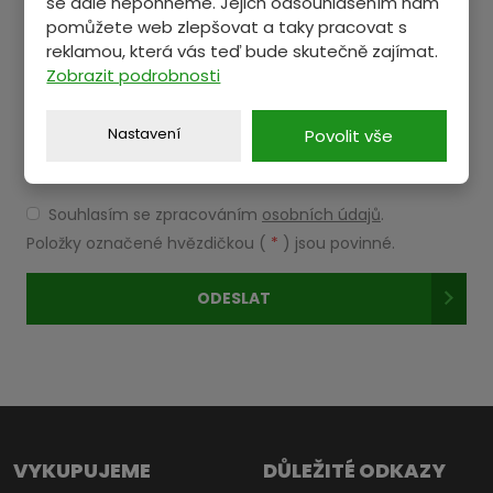
se dále nepohneme. Jejich odsouhlasením nám
pomůžete web zlepšovat a taky pracovat s
reklamou, která vás teď bude skutečně zajímat.
Zobrazit podrobnosti
Nastavení
Povolit vše
Souhlasím se zpracováním
osobních údajů
.
Souhlasím
se
Položky označené hvězdičkou (
*
) jsou povinné.
zpracováním
osobních
ODESLAT
údajů
.
Formulář
se
nepodařilo
odeslat.
VYKUPUJEME
DŮLEŽITÉ ODKAZY