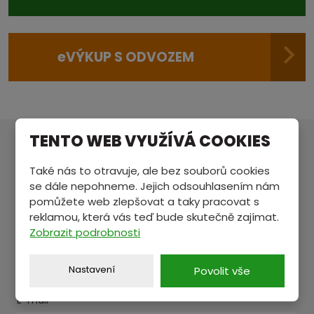
e
VÝKUP S ODVOZEM
TENTO WEB VYUŽÍVÁ COOKIES
MÁTE NĚCO NA SRDCI?
Také nás to otravuje, ale bez souborů cookies
Pošlete nám zprávu a my se vám ozveme.
se dále nepohneme. Jejich odsouhlasením nám
pomůžete web zlepšovat a taky pracovat s
reklamou, která vás teď bude skutečně zajímat.
Zobrazit podrobnosti
Jméno a příjmení
*
Nastavení
Povolit vše
E-mail
*