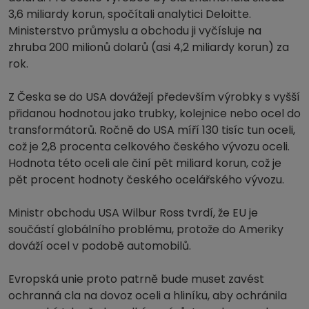
3,6 miliardy korun, spočítali analytici Deloitte.
Ministerstvo průmyslu a obchodu ji vyčísluje na
zhruba 200 milionů dolarů (asi 4,2 miliardy korun) za
rok.
Z Česka se do USA dovážejí především výrobky s vyšší
přidanou hodnotou jako trubky, kolejnice nebo ocel do
transformátorů. Ročně do USA míří 130 tisíc tun oceli,
což je 2,8 procenta celkového českého vývozu oceli.
Hodnota této oceli ale činí pět miliard korun, což je
pět procent hodnoty českého ocelářského vývozu.
Ministr obchodu USA Wilbur Ross tvrdí, že EU je
součástí globálního problému, protože do Ameriky
dováží ocel v podobě automobilů.
Evropská unie proto patrně bude muset zavést
ochranná cla na dovoz oceli a hliníku, aby ochránila