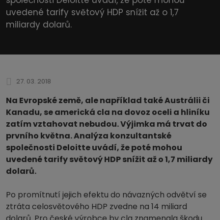
uvedené tarify světový HDP snížit až o 1,7
miliardy dolarů.
27. 03. 2018
Na Evropské země, ale například také Austrálii či
Kanadu, se americká cla na dovoz oceli a hliníku
zatím vztahovat nebudou. Výjimka má trvat do
prvního května. Analýza konzultantské
společnosti Deloitte uvádí, že poté mohou
uvedené tarify světový HDP snížit až o 1,7 miliardy
dolarů.
Po promítnutí jejich efektu do návazných odvětví se
ztráta celosvětového HDP zvedne na 14 miliard
dolarů. Pro české výrobce by cla znamenala škodu