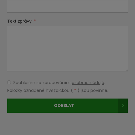
Text zprávy
*
Souhlasím se zpracováním
osobních údajů
.
Souhlasím
se
Položky označené hvězdičkou (
*
) jsou povinné.
zpracováním
osobních
ODESLAT
údajů
.
Formulář
se
nepodařilo