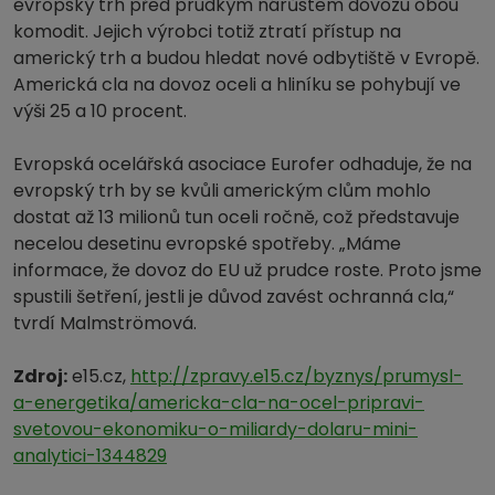
evropský trh před prudkým nárůstem dovozu obou
komodit. Jejich výrobci totiž ztratí přístup na
americký trh a budou hledat nové odbytiště v Evropě.
Americká cla na dovoz oceli a hliníku se pohybují ve
výši 25 a 10 procent.
Evropská ocelářská asociace Eurofer odhaduje, že na
evropský trh by se kvůli americkým clům mohlo
dostat až 13 milionů tun oceli ročně, což představuje
necelou desetinu evropské spotřeby. „Máme
informace, že dovoz do EU už prudce roste. Proto jsme
spustili šetření, jestli je důvod zavést ochranná cla,“
tvrdí Malmströmová.
Zdroj:
e15.cz,
http://zpravy.e15.cz/byznys/prumysl-
a-energetika/americka-cla-na-ocel-pripravi-
svetovou-ekonomiku-o-miliardy-dolaru-mini-
analytici-1344829