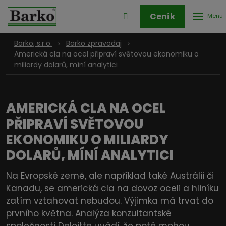
Rozbale
Přihlášení
Ceník
menu
do
klienstké
Barko, s.r.o.
Barko zpravodaj
zóny
Americká cla na ocel připraví světovou ekonomiku o
miliardy dolarů, míní analytici
AMERICKÁ CLA NA OCEL
PŘIPRAVÍ SVĚTOVOU
EKONOMIKU O MILIARDY
DOLARŮ, MÍNÍ ANALYTICI
Na Evropské země, ale například také Austrálii či
Kanadu, se americká cla na dovoz oceli a hliníku
zatím vztahovat nebudou. Výjimka má trvat do
prvního května. Analýza konzultantské
společnosti Deloitte uvádí, že poté mohou