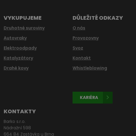
odeslat.
VYKUPUJEME
DŮLEŽITÉ ODKAZY
Druhotné suroviny
O nás
Autovraky
Provozovny
Elektroodpady
Svoz
Katalyzátory
Kontakt
Drahé kovy
Whistleblowing
KARIÉRA
KONTAKTY
Barko s.r.o.
Nádražní 598
664 84 Zastávka u Brna