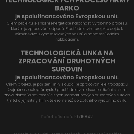
BARKO
je spolufinancováno Evropskou unií.
Cílem projektu je snížení energetické náročnosti výrobního procesu,
kterým je zpracování odpadů. Prostřednictvím projektu dojde k
výměně dvou vysokozdvižných vozíků a nahrazení jedním
nakladačem.
TECHNOLOGICKÁ LINKA NA
ZPRACOVÁNÍ DRUHOTNÝCH
SUROVIN
je spolufinancováno Evropskou unií.
Cílem projektu je pořízení linky sloužící ke zpracování elektroodpadu
(zejména z autoprůmyslu) prostřednictvím drcení a třídění s cílem
znovuzískání a navrácení čistých jednodruhových druhotných surovin
(měď a její slitiny, hliník, železo, nerez) do zpětného výrobního cyklu.
Počet přístupů:
10716842