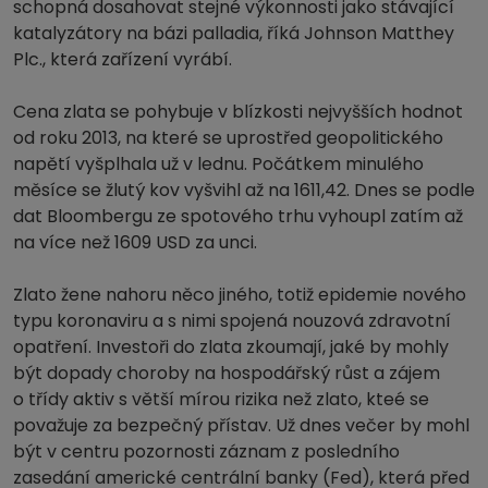
schopná dosahovat stejné výkonnosti jako stávající
katalyzátory na bázi palladia, říká Johnson Matthey
Plc., která zařízení vyrábí.
Cena zlata se pohybuje v blízkosti nejvyšších hodnot
od roku 2013, na které se uprostřed geopolitického
napětí vyšplhala už v lednu. Počátkem minulého
měsíce se žlutý kov vyšvihl až na 1611,42. Dnes se podle
dat Bloombergu ze spotového trhu vyhoupl zatím až
na více než 1609 USD za unci.
Zlato žene nahoru něco jiného, totiž epidemie nového
typu koronaviru a s nimi spojená nouzová zdravotní
opatření. Investoři do zlata zkoumají, jaké by mohly
být dopady choroby na hospodářský růst a zájem
o třídy aktiv s větší mírou rizika než zlato, kteé se
považuje za bezpečný přístav. Už dnes večer by mohl
být v centru pozornosti záznam z posledního
zasedání americké centrální banky (Fed), která před