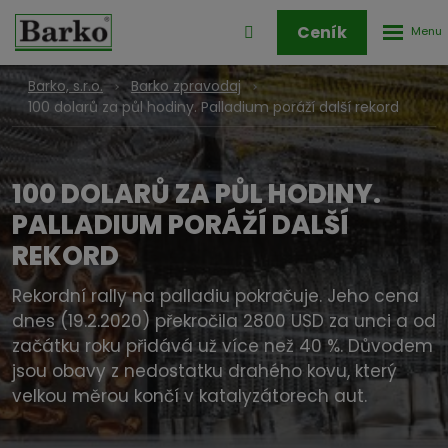
Rozbale
Přihlášení
Ceník
menu
do
klienstké
Barko, s.r.o.
Barko zpravodaj
zóny
100 dolarů za půl hodiny. Palladium poráží další rekord
100 DOLARŮ ZA PŮL HODINY.
PALLADIUM PORÁŽÍ DALŠÍ
REKORD
Rekordní rally na palladiu pokračuje. Jeho cena
dnes (19.2.2020) překročila 2800 USD za unci a od
začátku roku přidává už více než 40 %. Důvodem
jsou obavy z nedostatku drahého kovu, který
velkou měrou končí v katalyzátorech aut.