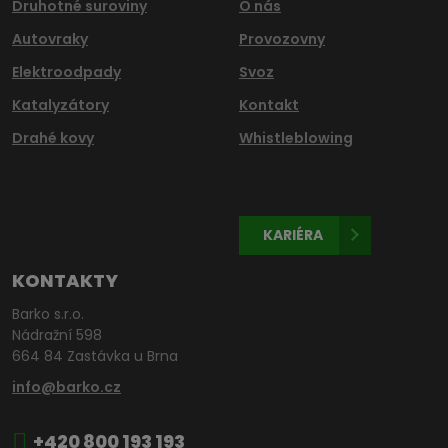
Druhotné suroviny
O nás
Autovraky
Provozovny
Elektroodpady
Svoz
Katalyzátory
Kontakt
Drahé kovy
Whistleblowing
KARIÉRA
KONTAKTY
Barko s.r.o.
Nádražní 598
664 84 Zastávka u Brna
info@barko.cz
+420 800 193 193