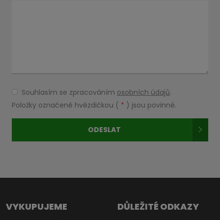
Souhlasím se zpracováním
osobních údajů
.
Souhlasím
se
Položky označené hvězdičkou (
*
) jsou povinné.
zpracováním
osobních
ODESLAT
údajů
.
Formulář
se
nepodařilo
odeslat.
VYKUPUJEME
DŮLEŽITÉ ODKAZY