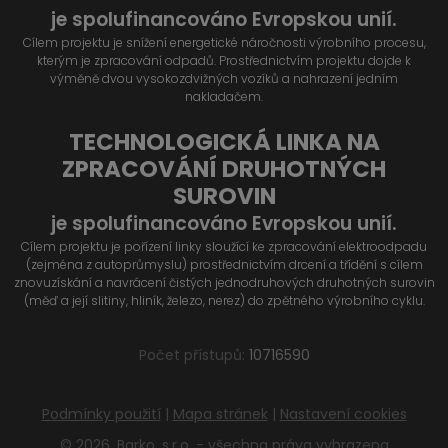
je spolufinancováno Evropskou unií.
Cílem projektu je snížení energetické náročnosti výrobního procesu,
kterým je zpracování odpadů. Prostřednictvím projektu dojde k
výměně dvou vysokozdvižných vozíků a nahrazení jedním
nakladačem.
TECHNOLOGICKÁ LINKA NA
ZPRACOVÁNÍ DRUHOTNÝCH
SUROVIN
je spolufinancováno Evropskou unií.
Cílem projektu je pořízení linky sloužící ke zpracování elektroodpadu
(zejména z autoprůmyslu) prostřednictvím drcení a třídění s cílem
znovuzískání a navrácení čistých jednodruhových druhotných surovin
(měď a její slitiny, hliník, železo, nerez) do zpětného výrobního cyklu.
Počet přístupů:
10716590
Podmínky použití
|
Mapa stránek
|
Nastavení cookies
© 2026, Barko, s.r.o. - všechna práva vyhrazena