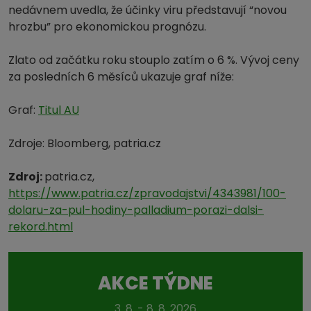
nedávnem uvedla, že účinky viru představují “novou
hrozbu” pro ekonomickou prognózu.
Zlato od začátku roku stouplo zatím o 6 %. Vývoj ceny
za posledních 6 měsíců ukazuje graf níže:
Graf:
Titul AU
Zdroje: Bloomberg, patria.cz
Zdroj:
patria.cz,
https://www.patria.cz/zpravodajstvi/4343981/100-
dolaru-za-pul-hodiny-palladium-porazi-dalsi-
rekord.html
AKCE TÝDNE
3. 8. - 8. 8. 2026