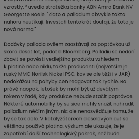
vzrostly, “ uvedla stratéžka banky ABN Amro Bank NV
Georgette Boele. "Zlato a palladium obvykle takto
nahoru neutíkají. Investoři tentokrát doufají, že toto je
nová norma."
Dodávky palladia ovšem zaostávají za poptávkou už
skoro deset let, podotkl Bloomberg. Palladiu se nedaří
zbavit se pověsti vedlejšího produktu vzhledem
k platině nebo niklu, takže producenti (největším je
ruský MMC Norilsk Nickel PSC, kov se ale těží i v JAR)
nedokážou na pohyby cen reagovat tak rychle. Ba
právě naopak, letošek by mohl být už devátým
rokem v řadě, kdy produkce nebude stačit poptávce.
Některé automobilky by se sice mohly snažit nahradit
palladium něčím jiným, nic ale nenasvědčuje tomu, že
by se tak dělo. V katalyzátorech dieselových aut se
většinou používá platina, výzkum ale ukazuje, že je
zapotřebí další technologický pokrok, než bude