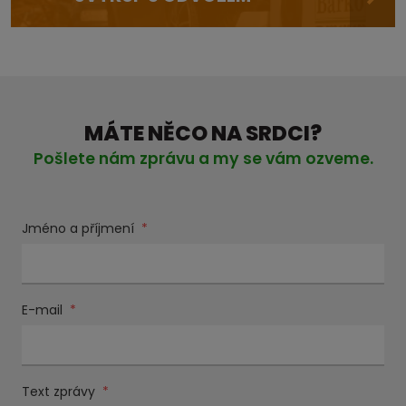
MÁTE NĚCO NA SRDCI?
Pošlete nám zprávu a my se vám ozveme.
Jméno a příjmení
*
E-mail
*
Text zprávy
*