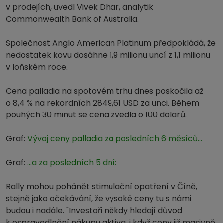
v prodejích, uvedl Vivek Dhar, analytik
Commonwealth Bank of Australia.
Společnost Anglo American Platinum předpokládá, že
nedostatek kovu dosáhne 1,9 milionu uncí z 1,1 milionu
v loňském roce.
Cena palladia na spotovém trhu dnes poskočila až
o 8,4 % na rekordních 2849,61 USD za unci. Během
pouhých 30 minut se cena zvedla o 100 dolarů.
Graf:
Vývoj ceny palladia za posledních 6 měsíců...
Graf:
...a za posledních 5 dní:
Rally mohou pohánět stimulační opatření v Číně,
stejně jako očekávání, že vysoké ceny tu s námi
budou i nadále. "Investoři někdy hledají důvod
k ospravedlnění nákupu aktiva, i když ceny již masivně