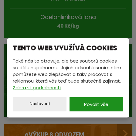
Ocelohliníková lana
40 Kč/kg
TENTO WEB VYUŽÍVÁ COOKIES
Také nás to otravuje, ale bez souborů cookies
se dále nepohneme. Jejich odsouhlasením nám
pomůžete web zlepšovat a taky pracovat s
Podívejte se také na...
reklamou, která vás teď bude skutečně zajímat.
aktuální ceny v sekci
Zobrazit podrobnosti
CENÍK
Nastavení
Povolit vše
e
VÝKUP S ODVOZEM