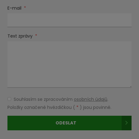
E-mail
*
Text zprávy
*
Souhlasím se zpracováním
osobních údajů
.
Souhlasím
se
Položky označené hvězdičkou (
*
) jsou povinné.
zpracováním
osobních
ODESLAT
údajů
.
Formulář