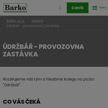
Rozbale
Přihlášení
Ceník
menu
do
klienstké
Barko, s.r.o.
Kariéra
zóny
Údržbář - provozovna Zastávka
ÚDRŽBÁŘ - PROVOZOVNA
ZASTÁVKA
Rozšiřujeme náš tým a hledáme kolegu na pozici
"Údržbář".
CO VÁS ČEKÁ