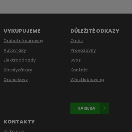
se
nepodařilo
odeslat.
VYKUPUJEME
DŮLEŽITÉ ODKAZY
Druhotné suroviny
O nás
Autovraky
Provozovny
Elektroodpady
Svoz
Katalyzátory
Kontakt
Drahé kovy
Whistleblowing
KARIÉRA
KONTAKTY
Barko s.r.o.