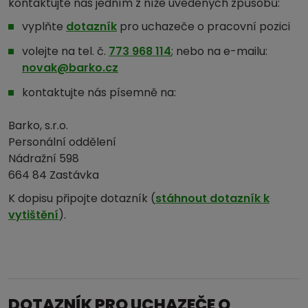
kontaktujte nás jedním z níže uvedených způsobů:
vyplňte
dotazník
pro uchazeče o pracovní pozici
volejte na tel. č.
773 968 114
; nebo na e-mailu:
novak@barko.cz
kontaktujte nás písemně na:
Barko, s.r.o.
Personální oddělení
Nádražní 598
664 84 Zastávka
K dopisu připojte dotazník (
stáhnout dotazník k
vytištění
).
DOTAZNÍK PRO UCHAZEČE O