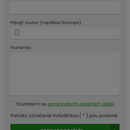
Připojit soubor (například životopis)
Poznámky
Souhlasím se
zpracováním osobních údajů
Souhlasím
se
Položky označené hvězdičkou (
*
) jsou povinné.
zpracováním
osobních