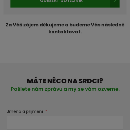
údajů
ODESLAT DOTAZNÍK
Formulář
se
Za Váš zájem děkujeme a budeme Vás následně
nepodařilo
kontaktovat.
odeslat.
MÁTE NĚCO NA SRDCI?
Pošlete nám zprávu a my se vám ozveme.
Jméno a příjmení
*