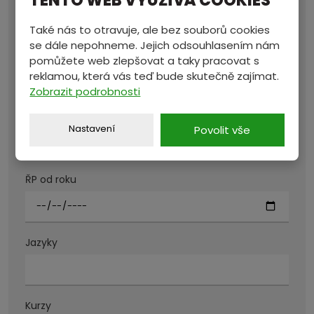
TENTO WEB VYUŽÍVÁ COOKIES
Také nás to otravuje, ale bez souborů cookies
se dále nepohneme. Jejich odsouhlasením nám
Platový požadavek v hrubém
pomůžete web zlepšovat a taky pracovat s
reklamou, která vás teď bude skutečně zajímat.
Zobrazit podrobnosti
Skupiny ŘP
Nastavení
Povolit vše
ŘP od roku
Jazyky
Kurzy