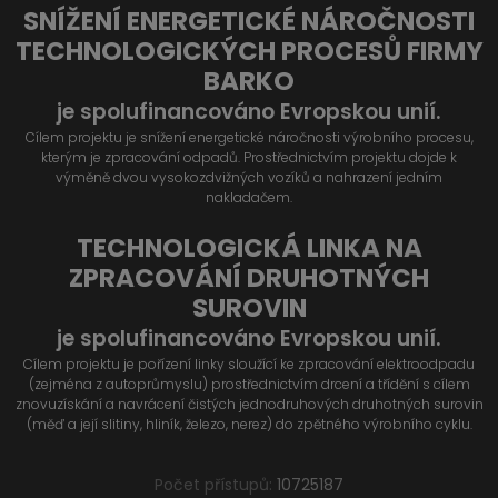
SNÍŽENÍ ENERGETICKÉ NÁROČNOSTI
TECHNOLOGICKÝCH PROCESŮ FIRMY
BARKO
je spolufinancováno Evropskou unií.
Cílem projektu je snížení energetické náročnosti výrobního procesu,
kterým je zpracování odpadů. Prostřednictvím projektu dojde k
výměně dvou vysokozdvižných vozíků a nahrazení jedním
nakladačem.
TECHNOLOGICKÁ LINKA NA
ZPRACOVÁNÍ DRUHOTNÝCH
SUROVIN
je spolufinancováno Evropskou unií.
Cílem projektu je pořízení linky sloužící ke zpracování elektroodpadu
(zejména z autoprůmyslu) prostřednictvím drcení a třídění s cílem
znovuzískání a navrácení čistých jednodruhových druhotných surovin
(měď a její slitiny, hliník, železo, nerez) do zpětného výrobního cyklu.
Počet přístupů:
10725187