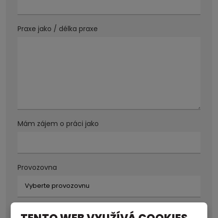
Praxe jako / délka praxe
Mám zájem o práci jako
Provozovna
Nástup možný od