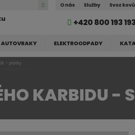
Hledat
O nás
Služby
Svoz kov
ku
+420 800 193 19
AUTOVRAKY
ELEKTROODPADY
KAT
SK - plátky
ÉHO KARBIDU - 