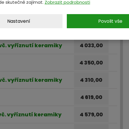
de skutečně zajímat.
Zobrazit podrobnosti
 vč. vyříznutí keramiky
3 765,00
Nastavení
Povolit vše
4 073,00
 vč. vyříznutí keramiky
4 033,00
4 350,00
 vč. vyříznutí keramiky
4 310,00
4 619,00
 vč. vyříznutí keramiky
4 579,00