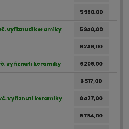
5 980,00
 vč. vyříznutí keramiky
5 940,00
6 249,00
 vč. vyříznutí keramiky
6 209,00
6 517,00
 vč. vyříznutí keramiky
6 477,00
6 794,00