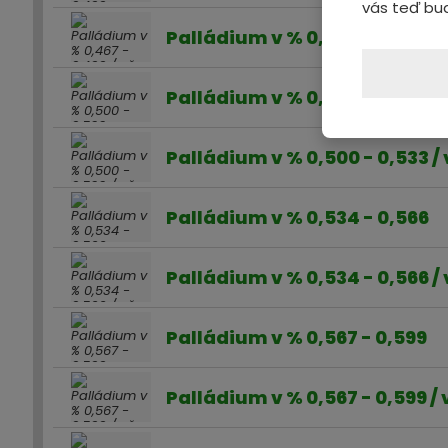
vás teď bu
Palládium v % 0,467 - 0,499 /
Palládium v % 0,500 - 0,533
Palládium v % 0,500 - 0,533 /
Palládium v % 0,534 - 0,566
Palládium v % 0,534 - 0,566 /
Palládium v % 0,567 - 0,599
Palládium v % 0,567 - 0,599 /