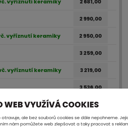
 vč. vyříznutí keramiky
2 681,00
2 990,00
 vč. vyříznutí keramiky
2 950,00
3 259,00
 vč. vyříznutí keramiky
3 219,00
3 536,00
O WEB VYUŽÍVÁ COOKIES
 vč. vyříznutí keramiky
3 496,00
 otravuje, ale bez souborů cookies se dále nepohneme. Jeji
3 805,00
ním nám pomůžete web zlepšovat a taky pracovat s reklam