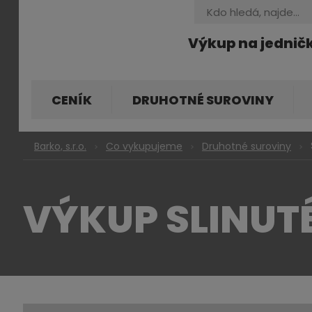
Vyhledávání
Výkup na jednič
CENÍK
DRUHOTNÉ SUROVINY
Barko, s.r.o.
Co vykupujeme
Druhotné suroviny
VÝKUP SLINUT