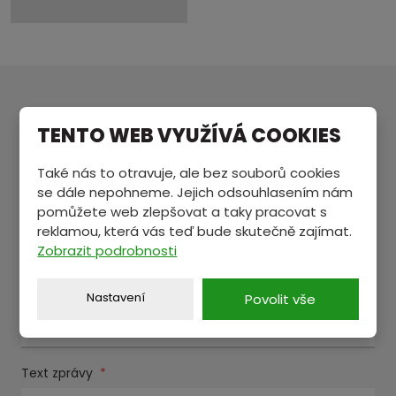
MÁTE NĚCO NA SRDCI?
TENTO WEB VYUŽÍVÁ COOKIES
Pošlete nám zprávu a my se vám ozveme.
Také nás to otravuje, ale bez souborů cookies
se dále nepohneme. Jejich odsouhlasením nám
pomůžete web zlepšovat a taky pracovat s
Jméno a příjmení
*
reklamou, která vás teď bude skutečně zajímat.
Zobrazit podrobnosti
E-mail
*
Nastavení
Povolit vše
Text zprávy
*