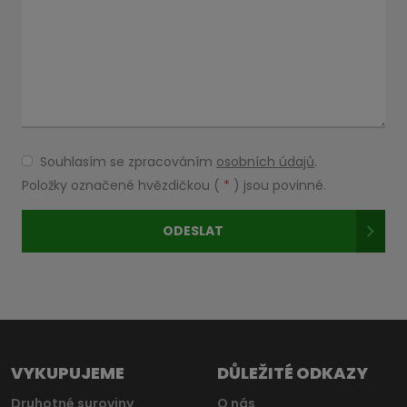
Souhlasím se zpracováním
osobních údajů
.
Souhlasím
se
Položky označené hvězdičkou (
*
) jsou povinné.
zpracováním
osobních
ODESLAT
údajů
.
Formulář
se
nepodařilo
odeslat.
VYKUPUJEME
DŮLEŽITÉ ODKAZY
Druhotné suroviny
O nás