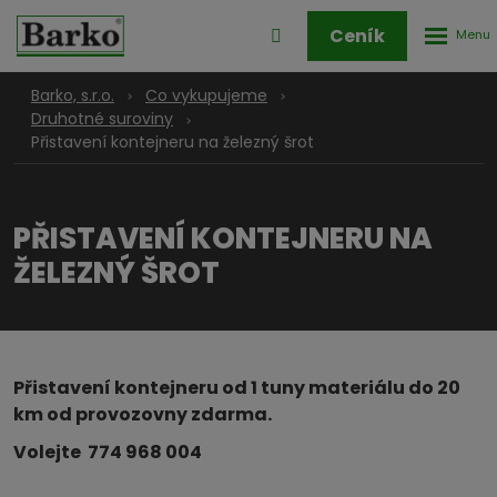
Rozbale
Přihlášení
Ceník
menu
do
klienstké
Barko, s.r.o.
Co vykupujeme
zóny
Druhotné suroviny
Přistavení kontejneru na železný šrot
PŘISTAVENÍ KONTEJNERU NA
ŽELEZNÝ ŠROT
Přistavení kontejneru od 1 tuny materiálu do 20
km od provozovny zdarma.
Volejte 774 968 004