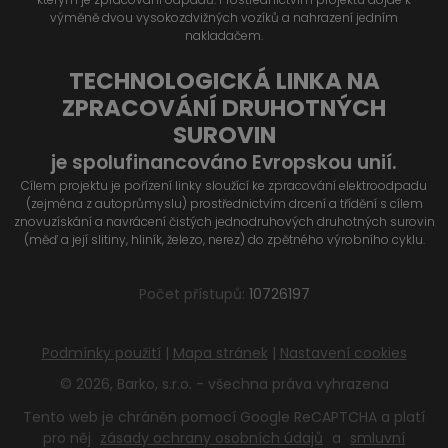
výměně dvou vysokozdvižných vozíků a nahrazení jedním
nakladačem.
TECHNOLOGICKÁ LINKA NA
ZPRACOVÁNÍ DRUHOTNÝCH
SUROVIN
je spolufinancováno Evropskou unií.
Cílem projektu je pořízení linky sloužící ke zpracování elektroodpadu
(zejména z autoprůmyslu) prostřednictvím drcení a třídění s cílem
znovuzískání a navrácení čistých jednodruhových druhotných surovin
(měď a její slitiny, hliník, železo, nerez) do zpětného výrobního cyklu.
Počet přístupů:
10726197
Podmínky použití
|
Mapa stránek
|
Nastavení cookies
© 2026, Barko, s.r.o. - všechna práva vyhrazena
Tento web je chráněn pomocí Google ReCAPTCHA a platí
pro něj
zásady ochrany osobních údajů
a
smluvní