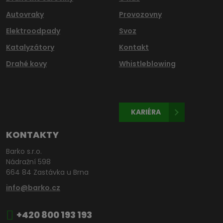
Autovraky
Provozovny
Elektroodpady
Svoz
Katalyzátory
Kontakt
Drahé kovy
Whistleblowing
KARIÉRA
KONTAKTY
Barko s.r.o.
Nádražní 598
664 84 Zastávka u Brna
info@barko.cz
+420 800 193 193