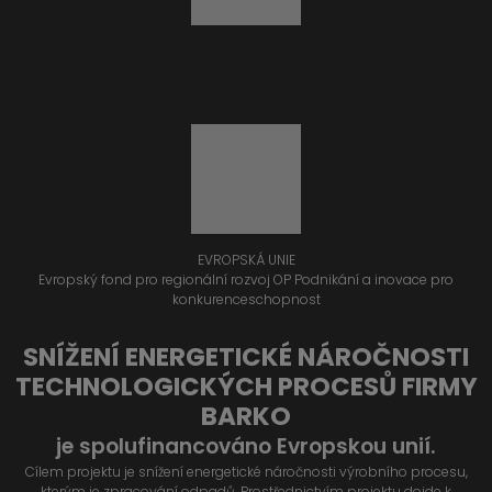
EVROPSKÁ UNIE
Evropský fond pro regionální rozvoj OP Podnikání a inovace pro
konkurenceschopnost
SNÍŽENÍ ENERGETICKÉ NÁROČNOSTI
TECHNOLOGICKÝCH PROCESŮ FIRMY
BARKO
je spolufinancováno Evropskou unií.
Cílem projektu je snížení energetické náročnosti výrobního procesu,
kterým je zpracování odpadů. Prostřednictvím projektu dojde k