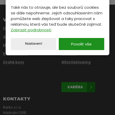
nepodařilo
Také nás to otravuje, ale bez souborů cookies
odeslat.
se dále nepohneme. Jejich odsouhlasením nám
pomůžete web zlepšovat a taky pracovat s
VYKUPUJEME
DŮLEŽITÉ ODKAZY
reklamou, která vás teď bude skutečně zajímat.
Druhotné suroviny
O nás
Zobrazit podrobnosti
Autovraky
Provozovny
Nastavení
Povolit vše
Elektroodpady
Svoz
Katalyzátory
Kontakt
Drahé kovy
Whistleblowing
KARIÉRA
KONTAKTY
Barko s.r.o.
Nádražní 598