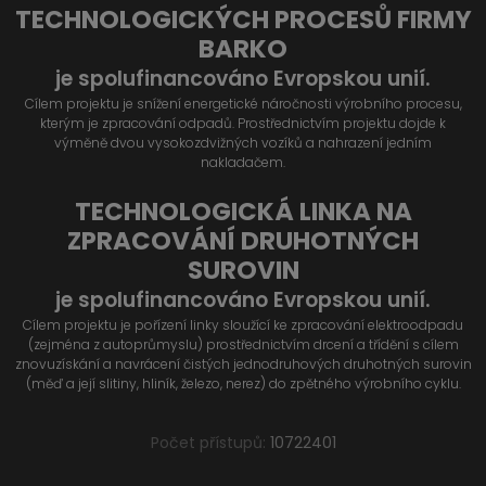
TECHNOLOGICKÝCH PROCESŮ FIRMY
BARKO
je spolufinancováno Evropskou unií.
Cílem projektu je snížení energetické náročnosti výrobního procesu,
kterým je zpracování odpadů. Prostřednictvím projektu dojde k
výměně dvou vysokozdvižných vozíků a nahrazení jedním
nakladačem.
TECHNOLOGICKÁ LINKA NA
ZPRACOVÁNÍ DRUHOTNÝCH
SUROVIN
je spolufinancováno Evropskou unií.
Cílem projektu je pořízení linky sloužící ke zpracování elektroodpadu
(zejména z autoprůmyslu) prostřednictvím drcení a třídění s cílem
znovuzískání a navrácení čistých jednodruhových druhotných surovin
(měď a její slitiny, hliník, železo, nerez) do zpětného výrobního cyklu.
Počet přístupů:
10722401