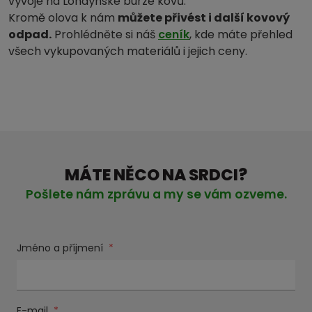
vývoje na Londýnské burze kovů.
Kromě olova k nám
můžete přivést i další kovový
odpad.
Prohlédněte si náš
ceník
, kde máte přehled
všech vykupovaných materiálů i jejich ceny.
MÁTE NĚCO NA SRDCI?
Pošlete nám zprávu a my se vám ozveme.
Jméno a příjmení
*
E-mail
*