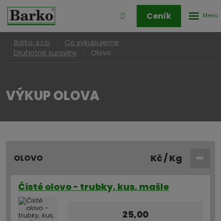
Rozbale
Přihlášení
Ceník
menu
do
klienstké
Barko, s.r.o.
Co vykupujeme
zóny
Olovo
Druhotné suroviny
VÝKUP OLOVA
Kč / Kg
OLOVO
Čisté olovo - trubky, kus, mašle
25,00